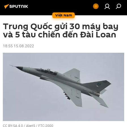
Việt Nam
Trung Quốc gửi 30 máy bay
và 5 tàu chiến đến Đài Loan
18:55 15.08.2022
CC BY-SA 4.0
/
Alert5
/
FTC-2000