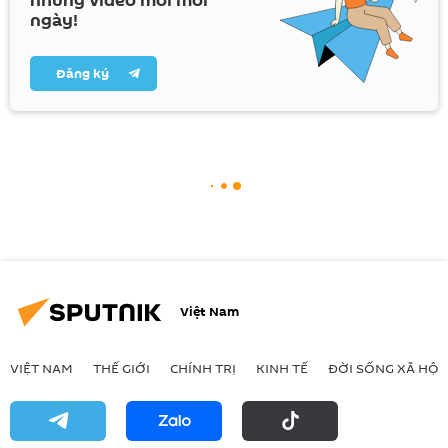
những video mới mỗi
ngày!
Đăng ký
Việt Nam
VIỆT NAM
THẾ GIỚI
CHÍNH TRỊ
KINH TẾ
ĐỜI SỐNG XÃ HỘI