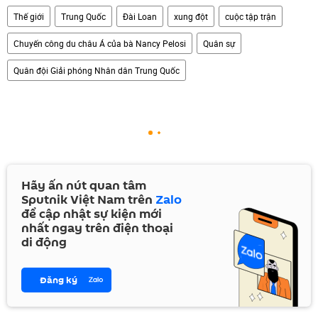
Thế giới
Trung Quốc
Đài Loan
xung đột
cuộc tập trận
Chuyến công du châu Á của bà Nancy Pelosi
Quân sự
Quân đội Giải phóng Nhân dân Trung Quốc
Hãy ấn nút quan tâm
Sputnik Việt Nam trên
Zalo
để cập nhật sự kiện mới
nhất ngay trên điện thoại
di động
Đăng ký