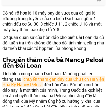
Có nói rõ hơn là 10 máy bay đã vượt qua cái gọi là
«đường trung tuyến» của eo biển Đài Loan, gồm 4
chiến đấu cơ Su-30, 3 chiếc J-11, 2 chiếc J-16 và một
máy bay thám báo điện tử Y-8.
Cơ quan quân sự của hòn đảo cho biết Đài Loan đã cử
đội tuần tra trên không để theo dõi tình hình, cũng như
đã triển khai các tổ hợp tên lửa phòng không.
Chuyến thăm của bà Nancy Pelosi
đến Đài Loan
Tình hình xung quanh Đài Loan đã bùng phát leo
thang sau
chuyến thăm gần đây của Chủ tịch Hạ viện 
Hoa Kỳ Nancy Pelosi
đến hòn đảo. Bởi luôn coi hòn
đảo này là một tỉnh của mình, Trung Quốc đã kịch liệt
lên án chuyến thăm của bà Pelosi, cho rằng đây là
động thái của Mỹ nhằm ủng hộ xu hướng ly khai của
Đài Loan, và Bắc Kinh bắt đầu tiến hành những cuộc