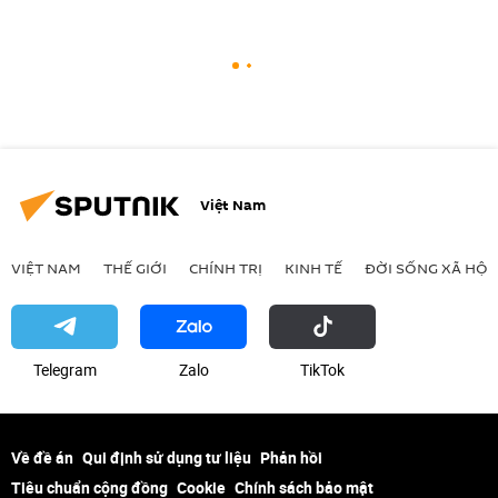
Việt Nam
VIỆT NAM
THẾ GIỚI
CHÍNH TRỊ
KINH TẾ
ĐỜI SỐNG XÃ HỘI
Telegram
Zalo
ТikТоk
Về đề án
Qui định sử dụng tư liệu
Phản hồi
Tiêu chuẩn cộng đồng
Cookie
Chính sách bảo mật