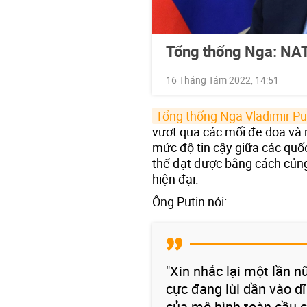
Tổng thống Nga: NAT
16 Tháng Tám 2022, 14:51
Tổng thống Nga Vladimir Pu
vượt qua các mối đe dọa và rủ
mức độ tin cậy giữa các quốc
thể đạt được bằng cách củng
hiện đại.
Ông Putin nói:
"Xin nhắc lại một lần n
cực đang lùi dần vào d
của mô hình toàn cầu c