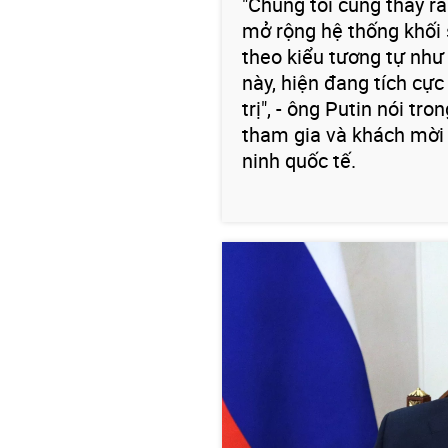
"Chúng tôi cũng thấy r
mở rộng hệ thống khối 
theo kiểu tương tự nh
này, hiện đang tích cực
trị", - ông Putin nói t
tham gia và khách mời 
ninh quốc tế.