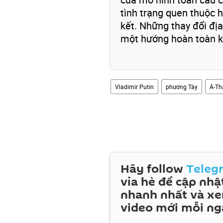
tình trạng quen thuộc h
kết. Những thay đổi địa
một hướng hoàn toàn k
Vladimir Putin
phương Tây
Á-Th
Hãy follow
Teleg
vỉa hè để cập nhật
nhanh nhất và x
video mới mỗi ng