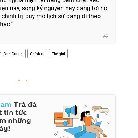
iện nay, song kỷ nguyên này đang tới hồi
 chính trị quy mô lịch sử đang đi theo
hác."
ái Bình Dương
Chính trị
Thế giới
ram
Trà đá
 tin tức
em những
ày!