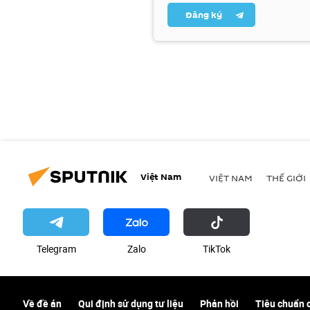
Đăng ký
Việt Nam
VIỆT NAM
THẾ GIỚI
Telegram
Zalo
ТikТоk
Về đề án
Qui định sử dụng tư liệu
Phản hồi
Tiêu chuẩn 