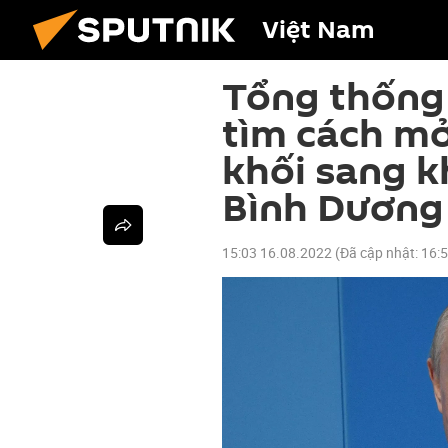
Việt Nam
Tổng thống
tìm cách mở
khối sang k
Bình Dương
15:03 16.08.2022
(Đã cập nhật:
16: