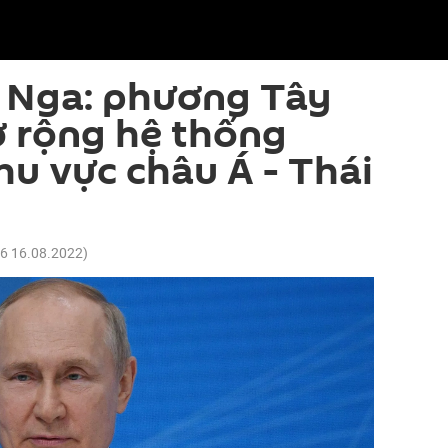
 Nga: phương Tây
 rộng hệ thống
hu vực châu Á - Thái
56 16.08.2022
)