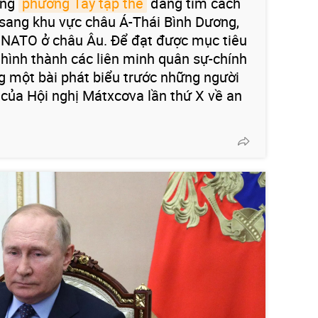
ằng
phương Tây tập thể
đang tìm cách
sang khu vực châu Á-Thái Bình Dương,
ư NATO ở châu Âu. Để đạt được mục tiêu
 hình thành các liên minh quân sự-chính
rong một bài phát biểu trước những người
của Hội nghị Mátxcơva lần thứ X về an