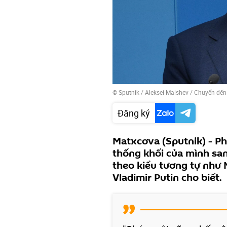
© Sputnik / Aleksei Maishev
/
Chuyển đến
Đăng ký
Matxcơva (Sputnik) - P
thống khối của mình san
theo kiểu tương tự như
Vladimir Putin cho biết.