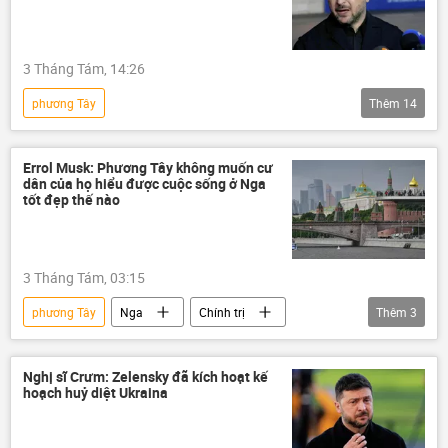
Bộ Ngoại giao Nga
Sergey Lavrov
Châu Âu
Kiev
3 Tháng Tám, 14:26
phương Tây
Thêm
14
Chiến dịch quân sự đặc biệt tại Ukraina
Pháp luật
Ukraina
Errol Musk: Phương Tây không muốn cư
dân của họ hiểu được cuộc sống ở Nga
Cuộc khủng hoảng ở Ukraina
cảnh sát
tốt đẹp thế nào
bị thương
Chính trị
Vladimir Zelensky
Thế giới
3 Tháng Tám, 03:15
xung đột quân sự
xung đột
phương Tây
Nga
Chính trị
Thêm
3
Quan điểm-Ý kiến
Nga
Thế giới
Hoa Kỳ
Elon Musk
chuyên gia
Nghị sĩ Crưm: Zelensky đã kích hoạt kế
hoạch huỷ diệt Ukraina