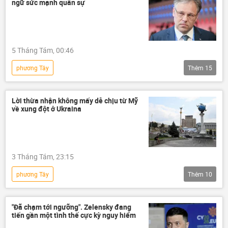
ngữ sức mạnh quân sự
5 Tháng Tám, 00:46
phương Tây
Thêm
15
Chiến dịch quân sự đặc biệt tại Ukraina
Vladimir Zelensky
Nga
Lời thừa nhận không mấy dễ chịu từ Mỹ
về xung đột ở Ukraina
Bộ Ngoại giao Nga
Chính trị
Thế giới
xung đột quân sự
xung đột
Quân sự
Ukraina
3 Tháng Tám, 23:15
Quân đội Ukraina
khủng bố
phương Tây
Thêm
10
chính quyền
Công nghiệp
Chiến dịch quân sự đặc biệt tại Ukraina
công nghiệp quốc phòng
Ukraina
Hoa Kỳ
Thế giới
"Đã chạm tới ngưỡng". Zelensky đang
tiến gần một tình thế cực kỳ nguy hiểm
Liên minh châu Âu
Nga