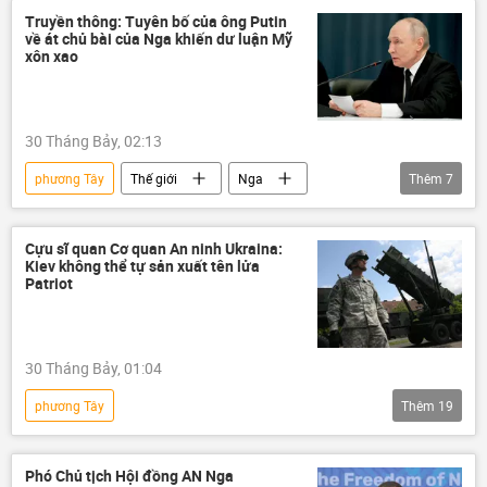
xuất khẩu
Maria Zakharova
Nga
Iraq
Oreshnik
công nghệ
Truyền thông: Tuyên bố của ông Putin
về át chủ bài của Nga khiến dư luận Mỹ
Bộ Ngoại giao Nga
Chính trị
xôn xao
Thế giới
Kinh tế
Israel
tấn công
khủng bố
30 Tháng Bảy, 02:13
phương Tây
Thế giới
Nga
Thêm
7
Liên bang Nga
Vladimir Putin
lực lượng vũ trang Nga
Châu Âu
Cựu sĩ quan Cơ quan An ninh Ukraina:
Kiev không thể tự sản xuất tên lửa
Hoa Kỳ
Zircon
Báo chí thế giới
Patriot
30 Tháng Bảy, 01:04
phương Tây
Thêm
19
Chiến dịch quân sự đặc biệt tại Ukraina
Ukraina
Nga
NATO
Phó Chủ tịch Hội đồng AN Nga