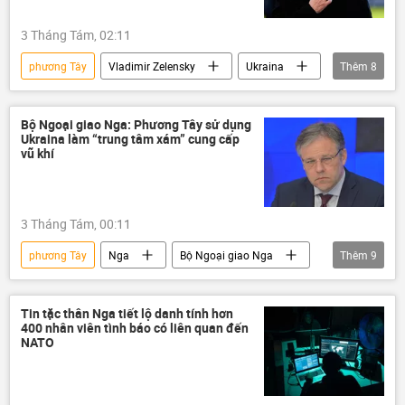
3 Tháng Tám, 02:11
phương Tây
Vladimir Zelensky
Ukraina
Thêm
8
Chiến dịch quân sự đặc biệt tại Ukraina
Cuộc khủng hoảng ở Ukraina
Bộ Ngoại giao Nga: Phương Tây sử dụng
Ukraina làm “trung tâm xám” cung cấp
xung đột quân sự
xung đột
Nga
vũ khí
Chính trị
Thế giới
Duma Quốc gia Nga
3 Tháng Tám, 00:11
phương Tây
Nga
Bộ Ngoại giao Nga
Thêm
9
Chính trị
Thế giới
Ukraina
Quân đội Ukraina
Tin tặc thân Nga tiết lộ danh tính hơn
400 nhân viên tình báo có liên quan đến
Cuộc khủng hoảng ở Ukraina
NATO
Chiến dịch quân sự đặc biệt tại Ukraina
xung đột quân sự
xung đột