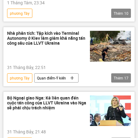
1 Tháng Tám, 23:34
Quân sự
phương Tây
Thêm
10
Chiến dịch quân sự đặc biệt tại Ukraina
Thế giới
NATO
Nhà phân tích: Tập kích vào Terminal
Autonomy ở Kiev làm giảm khả năng tấn
quan hệ song phương
Nga
công sâu của LLVT Ukraina
Liên bang Nga
Ukraina
Quân đội Ukraina
31 Tháng Bảy, 22:51
Cuộc khủng hoảng ở Ukraina
tin tặc
phương Tây
Quan điểm-Ý kiến
Thêm
17
chuyên gia
Nga
Ukraina
Thế giới
Bộ Ngoại giao Nga: Kẻ liên quan đến
cuộc tấn công của LLVT Ukraina vào Nga
Chiến dịch quân sự đặc biệt tại Ukraina
sẽ phải chịu trách nhiệm
Kiev
Tổ hợp tên lửa phòng không "Patriot"
PAC 3
Quân đội Ukraina
31 Tháng Bảy, 21:48
Quân đội Nga
Quân sự