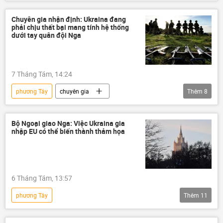
Nga
Châu Âu
Kinh tế
dầu khí
EU
Chuyên gia nhận định: Ukraina đang
phải chịu thất bại mang tính hệ thống
dưới tay quân đội Nga
7 Tháng Tám, 14:24
phương Tây
chuyên gia
Thêm
8
Quan điểm-Ý kiến
Thế giới
Nga
Liên bang Nga
Ukraina
Bộ Ngoại giao Nga: Việc Ukraina gia
nhập EU có thể biến thành thảm họa
Quân đội Ukraina
Cuộc khủng hoảng ở Ukraina
Công nghiệp
Chiến dịch quân sự đặc biệt tại Ukraina
6 Tháng Tám, 13:57
phương Tây
Thêm
11
Chiến dịch quân sự đặc biệt tại Ukraina