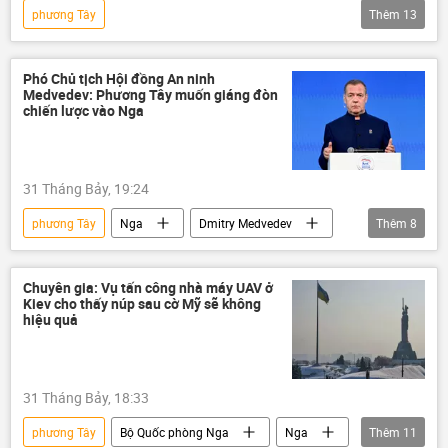
phương Tây
Thêm
13
xung đột quân sự
quân đội
Chiến dịch quân sự đặc biệt tại Ukraina
Sputnik
UAV
Hoa Kỳ
Nga
Bộ Ngoại giao Nga
Vladimir Zelensky
Bộ Quốc phòng Nga
Phó Chủ tịch Hội đồng An ninh
Medvedev: Phương Tây muốn giáng đòn
Maria Zakharova
Ukraina
chiến lược vào Nga
Thế giới
Quân đội Ukraina
UAV
Donbass
DNR
LNR
31 Tháng Bảy, 19:24
Novorussia
Kiev
phương Tây
Nga
Dmitry Medvedev
Thêm
8
Thế giới
Hội đồng An ninh Nga
Các biện pháp trừng phạt chống Nga
Chuyên gia: Vụ tấn công nhà máy UAV ở
Kiev cho thấy núp sau cờ Mỹ sẽ không
Australia
Canada
Nhật Bản
hiệu quả
Hoa Kỳ
Châu Âu
31 Tháng Bảy, 18:33
phương Tây
Bộ Quốc phòng Nga
Nga
Thêm
11