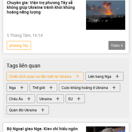
Thế giới
Nga
Liên bang Nga
Chuyên gia: Viện trợ phương Tây sẽ
không giúp Ukraina tránh khỏi khủng
Ukraina
Quân đội Ukraina
hoảng năng lượng
Cuộc khủng hoảng ở Ukraina
Châu Âu
Liên minh châu Âu
Chính trị
5 Tháng Tám, 16:14
Chính sách
phương Tây
Thêm
9
Chiến dịch quân sự đặc biệt tại Ukraina
Quan điểm-Ý kiến
chuyên gia
Tags liên quan
Sputnik
Thế giới
Ukraina
Chiến dịch quân sự đặc biệt tại Ukraina
Liên bang Nga
Nga
năng lượng
đô la
Nga
Thế giới
Cuộc khủng hoảng ở Ukraina
Châu Âu
Ukraina
EU
Quân đội Ukraina
Bộ Ngoại giao Nga: Kiev chỉ hiểu ngôn