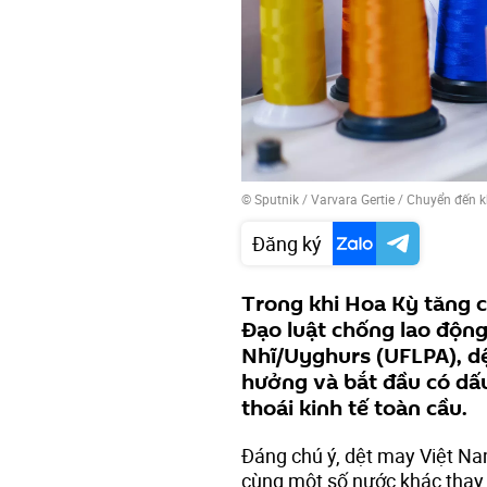
© Sputnik / Varvara Gertie
/
Chuyển đến k
Đăng ký
Trong khi Hoa Kỳ tăng c
Đạo luật chống lao độn
Nhĩ/Uyghurs (UFLPA), d
hưởng và bắt đầu có dấ
thoái kinh tế toàn cầu.
Đáng chú ý, dệt may Việt N
cùng một số nước khác thay v