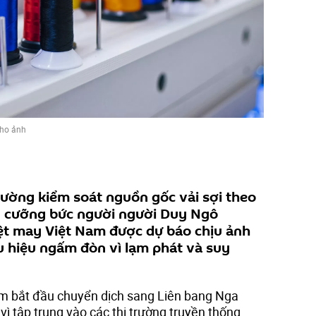
ho ảnh
ường kiểm soát nguồn gốc vải sợi theo
g cưỡng bức người người Duy Ngô
ệt may Việt Nam được dự báo chịu ảnh
u hiệu ngấm đòn vì lạm phát và suy
am bắt đầu chuyển dịch sang Liên bang Nga
ì tập trung vào các thị trường truyền thống