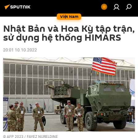
Việt Nam
Nhật Bản và Hoa Kỳ tập trận,
sử dụng hệ thống HIMARS
20:01 10.10.2022
© AFP 2023 / FAYEZ NURELDINE