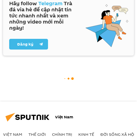
Hãy follow
Telegram
Trà
đá vỉa hè để cập nhật tin
tức nhanh nhất và xem
những video mới mỗi
ngày!
Đăng ký
Việt Nam
VIỆT NAM
THẾ GIỚI
CHÍNH TRỊ
KINH TẾ
ĐỜI SỐNG XÃ HỘI