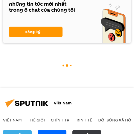
những tin tức mới nhất
trong ô chat của chúng tôi
Đăng ký
Việt Nam
VIỆT NAM
THẾ GIỚI
CHÍNH TRỊ
KINH TẾ
ĐỜI SỐNG XÃ HỘI