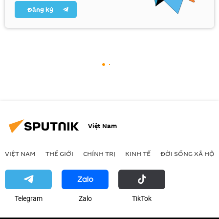
Đăng ký
Việt Nam
VIỆT NAM
THẾ GIỚI
CHÍNH TRỊ
KINH TẾ
ĐỜI SỐNG XÃ HỘI
Telegram
Zalo
ТikТоk