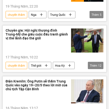
19 Tháng Năm, 22:20
chuyến thăm
Nga
Trung Quốc
Thêm
5
Vladimir Putin
Chính trị
Thế giới
Tập Cận Bình
Video
Chuyên gia: Hội nghị thượng đỉnh
Trung-Mỹ che giấu cuộc đấu tranh giành
vị thế lãnh đạo thế giới
17 Tháng Năm, 10:22
chuyến thăm
Thế giới
Hoa Kỳ
Thêm
12
Tổng thống Mỹ
Donald Trump
Trung Quốc
Chủ tịch nước
Điện Kremlin: Ông Putin sẽ thăm Trung
Quốc vào ngày 19–20/5 theo lời mời của
Tập Cận Bình
nhà lãnh đạo
chủ tịch Tập Cận Bình
vị thế
ngoại giao
Chính trị
chuyên gia
Quan điểm-Ý kiến
16 Tháng Năm, 13:17