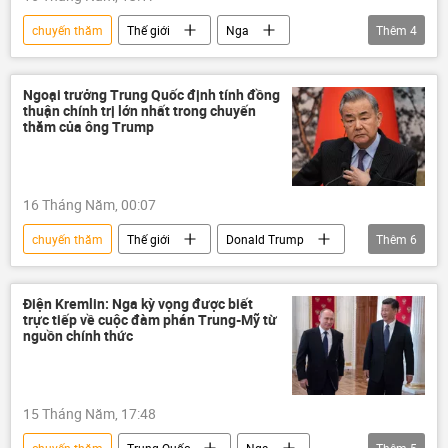
Lebanon
chuyến thăm
Thế giới
Nga
Thêm
4
Điện Kremlin
Vladimir Putin
Trung Quốc
Tập Cận Bình
Ngoại trưởng Trung Quốc định tính đồng
thuận chính trị lớn nhất trong chuyến
thăm của ông Trump
16 Tháng Năm, 00:07
chuyến thăm
Thế giới
Donald Trump
Thêm
6
Hoa Kỳ
Trung Quốc
Tập Cận Bình
Bộ Ngoại giao Trung Quốc
Vương Nghị
Điện Kremlin: Nga kỳ vọng được biết
trực tiếp về cuộc đàm phán Trung-Mỹ từ
Chính trị
nguồn chính thức
15 Tháng Năm, 17:48