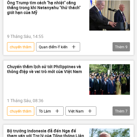
Hội nghị thượng đỉnh Nga-ASEAN 2026
Ông Trump tìm cách "hạ nhiệt" căng
thẳng trong khi Netanyahu "thử thách"
ASEAN
Nga
hợp tác
giới hạn của Mỹ
Hợp tác Nga-Việt
quan hệ song phương
Kinh tế
9 Tháng Sáu, 14:55
chuyến thăm
Quan điểm-Ý kiến
Thêm
9
chuyên gia
Thế giới
Trung Đông
Israel
Hoa Kỳ
Iran
Chuyến thăm lịch sử tới Philippines và
thông điệp về vai trò mới của Việt Nam
xung đột
Donald Trump
Benjamin Netanyahu
1 Tháng Sáu, 08:36
chuyến thăm
Tô Lâm
Việt Nam
Thêm
7
Tổng bí thư
Tổng Bí thư làm Chủ tịch nước
Bộ Chính Trị VN
Chính trị
Bộ trưởng Indonesia đã đến Nga để
tham vấn với Trợ lý của Tổng thống Liên