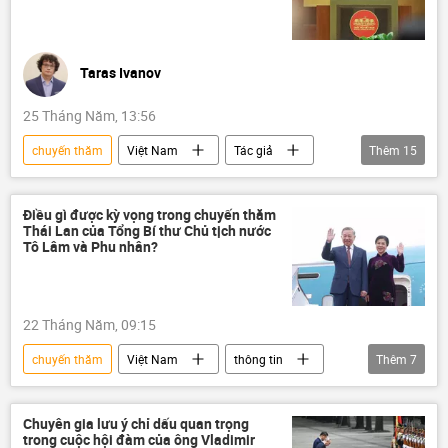
Taras Ivanov
25 Tháng Năm, 13:56
chuyến thăm
Việt Nam
Tác giả
Thêm
15
Quan điểm-Ý kiến
Tô Lâm
Tổng bí thư
Chủ tịch nước
Điều gì được kỳ vọng trong chuyến thăm
Thái Lan của Tổng Bí thư Chủ tịch nước
Chính trị
Đối thoại Shangri-La
Tô Lâm và Phu nhân?
Singapore
Quân sự
đối ngoại quốc phòng
Châu Á
22 Tháng Năm, 09:15
Ấn Độ - Thái Bình Dương
Thái Bình Dương
chuyến thăm
Việt Nam
thông tin
Thêm
7
quan hệ quốc tế
an ninh quốc phòng
Tô Lâm
Tổng bí thư
Thái Lan
quốc phòng
Bộ Ngoại giao Việt Nam
Chính trị
Chuyên gia lưu ý chỉ dấu quan trọng
trong cuộc hội đàm của ông Vladimir