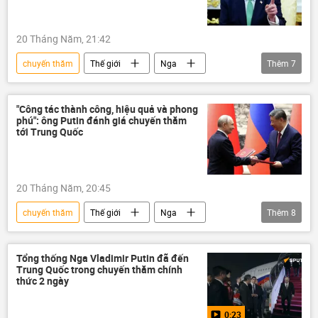
20 Tháng Năm, 21:42
chuyến thăm
Thế giới
Nga
Thêm
7
Vladimir Putin
Trung Quốc
Tập Cận Bình
Hoa Kỳ
"Công tác thành công, hiệu quả và phong
phú": ông Putin đánh giá chuyến thăm
Donald Trump
ngoại giao
tới Trung Quốc
Chính trị
20 Tháng Năm, 20:45
chuyến thăm
Thế giới
Nga
Thêm
8
Vladimir Putin
Trung Quốc
Tập Cận Bình
Chủ tịch nước
Tổng thống Nga Vladimir Putin đã đến
Trung Quốc trong chuyến thăm chính
quan hệ
ngoại giao
Chính trị
thức 2 ngày
hợp tác
0:23