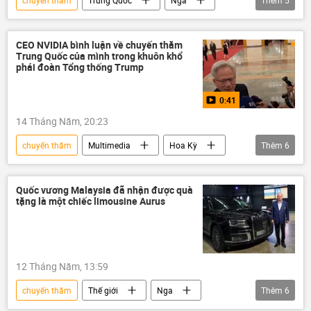
chuyến thăm
Trung Quốc
Nga
Thêm
5
Hoa Kỳ
Vladimir Putin
Thế giới
Chính trị
Điện Kremlin
CEO NVIDIA bình luận về chuyến thăm
Trung Quốc của mình trong khuôn khổ
phái đoàn Tổng thống Trump
0:41
14 Tháng Năm, 20:23
chuyến thăm
Multimedia
Hoa Kỳ
Thêm
6
Donald Trump
Trung Quốc
Huawei
chip điện tử
Thế giới
Quốc vương Malaysia đã nhận được quà
tặng là một chiếc limousine Aurus
Video
12 Tháng Năm, 13:59
chuyến thăm
Thế giới
Nga
Thêm
6
Malaysia
Moskva