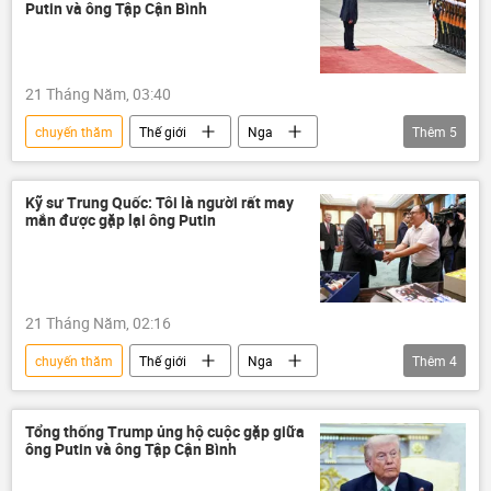
Bộ Chính Trị VN
Chủ tịch nước
Putin và ông Tập Cận Bình
21 Tháng Năm, 03:40
chuyến thăm
Thế giới
Nga
Thêm
5
Vladimir Putin
Trung Quốc
Tập Cận Bình
quan hệ quốc tế
Kỹ sư Trung Quốc: Tôi là người rất may
mắn được gặp lại ông Putin
Chính trị
21 Tháng Năm, 02:16
chuyến thăm
Thế giới
Nga
Thêm
4
Vladimir Putin
Trung Quốc
Moskva
may mắn
Tổng thống Trump ủng hộ cuộc gặp giữa
ông Putin và ông Tập Cận Bình