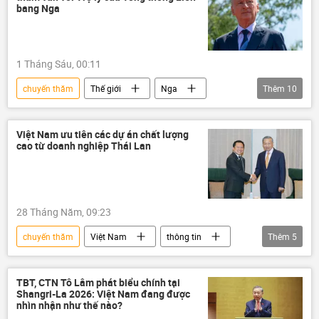
chiến lược phát triển kinh tế
Kinh tế
bang Nga
Philippines
1 Tháng Sáu, 00:11
chuyến thăm
Thế giới
Nga
Thêm
10
Nikolai Patrushev
Điện Kremlin
Moskva
Indonesia
bộ trưởng
Việt Nam ưu tiên các dự án chất lượng
cao từ doanh nghiệp Thái Lan
doanh nghiệp
đóng tàu
giáo dục
hợp tác
quan hệ quốc tế
28 Tháng Năm, 09:23
chuyến thăm
Việt Nam
thông tin
Thêm
5
Tô Lâm
Bộ Chính Trị VN
Chính trị
ngoại giao
Thái Lan
TBT, CTN Tô Lâm phát biểu chính tại
Shangri-La 2026: Việt Nam đang được
nhìn nhận như thế nào?