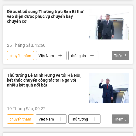
Hoa Kỳ
hợp tác
quan hệ quốc tế
Đề xuất bổ sung Thường trực Ban Bí thư
vào diện được phục vụ chuyến bay
chuyên cơ
25 Tháng Sáu, 12:50
chuyến thăm
Việt Nam
thông tin
Thêm
6
hàng không
Cảng hàng không Việt Nam (ACV)
Thủ tướng Lê Minh Hưng về tới Hà Nội,
kết thúc chuyến công tác tại Nga với
Hàng Không Việt Nam
cảng hàng không
nhiều kết quả nổi bật
chuyên cơ
Chính trị
19 Tháng Sáu, 09:22
chuyến thăm
Việt Nam
Thủ tướng
Thêm
8
Lê Minh Hưng