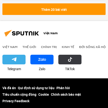
ngày kỷ niệm Chiến thắng
tặng quà
Thêm 20 bài viết
xe ô-tô
AURUS
Việt Nam
VIỆT NAM
THẾ GIỚI
CHÍNH TRỊ
KINH TẾ
ĐỜI SỐNG XÃ HỘI
Telegram
Zalo
ТikТоk
Về đề án
Qui định sử dụng tư liệu
Phản hồi
Tiêu chuẩn cộng đồng
Cookie
Chính sách bảo mật
Privacy Feedback