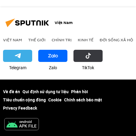
Việt Nam
VIỆT NAM
THẾ GIỚI
CHÍNH TRỊ
KINH TẾ
ĐỜI SỐNG XÃ HỘI
Telegram
Zalo
ТikТоk
Về đề án
Qui định sử dụng tư liệu
Phản hồi
Tiêu chuẩn cộng đồng
Cookie
Chính sách bảo mật
Privacy Feedback