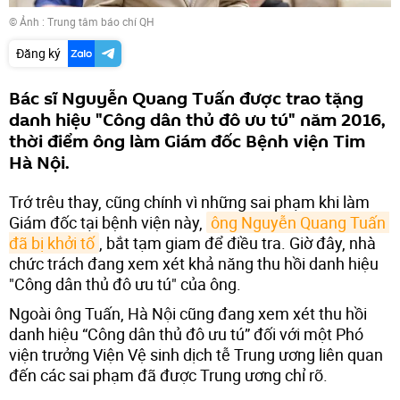
© Ảnh :
Trung tâm báo chí QH
Đăng ký
Bác sĩ Nguyễn Quang Tuấn được trao tặng
danh hiệu "Công dân thủ đô ưu tú" năm 2016,
thời điểm ông làm Giám đốc Bệnh viện Tim
Hà Nội.
Trớ trêu thay, cũng chính vì những sai phạm khi làm
Giám đốc tại bệnh viện này,
ông Nguyễn Quang Tuấn 
đã bị khởi tố
, bắt tạm giam để điều tra. Giờ đây, nhà
chức trách đang xem xét khả năng thu hồi danh hiệu
"Công dân thủ đô ưu tú" của ông.
Ngoài ông Tuấn, Hà Nội cũng đang xem xét thu hồi
danh hiệu “Công dân thủ đô ưu tú” đối với một Phó
viện trưởng Viện Vệ sinh dịch tễ Trung ương liên quan
đến các sai phạm đã được Trung ương chỉ rõ.