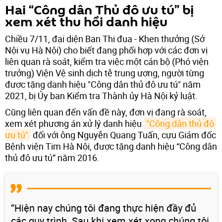
Hai “Công dân Thủ đô ưu tú” bị
xem xét thu hồi danh hiệu
Chiều 7/11, đại diện Ban Thi đua - Khen thưởng (Sở
Nội vụ Hà Nội) cho biết đang phối hợp với các đơn vị
liên quan rà soát, kiểm tra việc một cán bộ (Phó viện
trưởng) Viện Vệ sinh dịch tễ trung ương, người từng
được tặng danh hiệu "Công dân thủ đô ưu tú" năm
2021, bị Ủy ban Kiểm tra Thành ủy Hà Nội kỷ luật.
Cũng liên quan đến vấn đề này, đơn vị đang rà soát,
xem xét phương án xử lý danh hiệu
"Công dân thủ đô 
ưu tú"
đối với ông Nguyễn Quang Tuấn, cựu Giám đốc
Bệnh viện Tim Hà Nội, được tặng danh hiệu “Công dân
thủ đô ưu tú” năm 2016.
“Hiện nay chúng tôi đang thực hiện đầy đủ
các quy trình. Sau khi xem xét xong chúng tôi