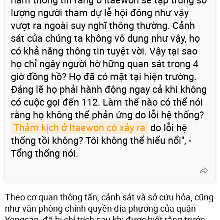
lượng người tham dự lễ hội đông như vậy
vượt ra ngoài suy nghĩ thông thường. Cảnh
sát của chúng ta không vô dụng như vậy, họ
có khả năng thông tin tuyệt vời. Vậy tại sao
họ chỉ ngây người hờ hững quan sát trong 4
giờ đồng hồ? Họ đã có mặt tại hiện trường.
Đáng lẽ họ phải hành động ngay cả khi không
có cuộc gọi đến 112. Làm thế nào có thể nói
rằng họ không thể phản ứng do lỗi hệ thống?
Thảm kịch ở Itaewon có xảy ra
do lỗi hệ
thống tồi không? Tôi không thể hiểu nổi", -
Tổng thống nói.
Theo cơ quan thông tấn, cảnh sát và sở cứu hỏa, cũng
như văn phòng chính quyền địa phương của quận
Yongsan, đã bị chỉ trích sau khi được biết rằng trước