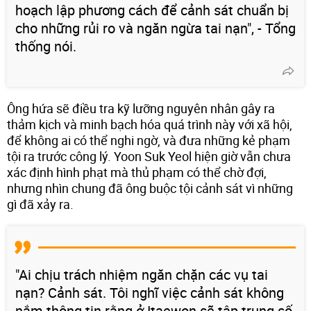
hoạch lập phương cách để cảnh sát chuẩn bị
cho những rủi ro và ngăn ngừa tai nạn", - Tổng
thống nói.
Ông hứa sẽ điều tra kỹ lưỡng nguyên nhân gây ra
thảm kịch và minh bạch hóa quá trình này với xã hội,
để không ai có thể nghi ngờ, và đưa những kẻ phạm
tội ra trước công lý. Yoon Suk Yeol hiện giờ vẫn chưa
xác định hình phạt mà thủ phạm có thể chờ đợi,
nhưng nhìn chung đã ông buộc tội cảnh sát vì những
gì đã xảy ra.
"Ai chịu trách nhiệm ngăn chặn các vụ tai
nạn? Cảnh sát. Tôi nghĩ việc cảnh sát không
nắm thông tin rằng ở Itaewon sẽ tập trung số