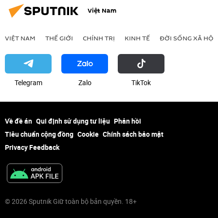
Việt Nam
VIỆT NAM
THẾ GIỚI
CHÍNH TRỊ
KINH TẾ
ĐỜI SỐNG XÃ HỘI
Telegram
Zalo
ТikТоk
Về đề án
Qui định sử dụng tư liệu
Phản hồi
Tiêu chuẩn cộng đồng
Cookie
Chính sách bảo mật
Privacy Feedback
© 2026 Sputnik Giữ toàn bộ bản quyền. 18+