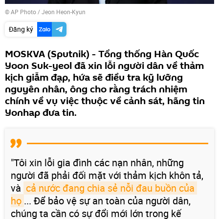
© AP Photo / Jeon Heon-Kyun
Đăng ký
MOSKVA (Sputnik) - Tổng thống Hàn Quốc
Yoon Suk-yeol đã xin lỗi người dân về thảm
kịch giẫm đạp, hứa sẽ điều tra kỹ lưỡng
nguyên nhân, ông cho rằng trách nhiệm
chính về vụ việc thuộc về cảnh sát, hãng tin
Yonhap đưa tin.
"Tôi xin lỗi gia đình các nạn nhân, những
người đã phải đối mặt với thảm kịch khôn tả,
và
cả nước đang chia sẻ nỗi đau buồn của 
họ
... Để bảo vệ sự an toàn của người dân,
chúng ta cần có sự đổi mới lớn trong kế