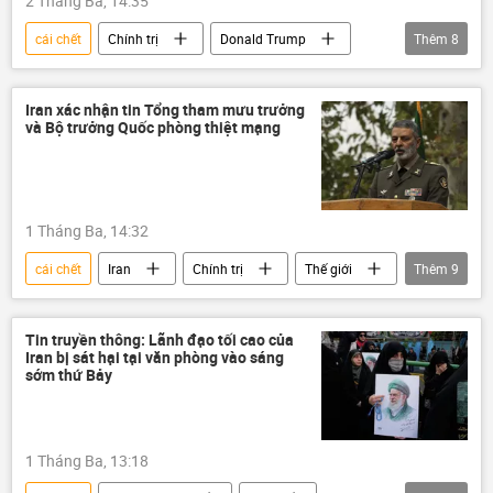
2 Tháng Ba, 14:35
cái chết
Chính trị
Donald Trump
Thêm
8
Hoa Kỳ
Iran
Israel
xung đột quân sự
xung đột
Iran xác nhận tin Tổng tham mưu trưởng
và Bộ trưởng Quốc phòng thiệt mạng
Ali Khamenei
tấn công
Thế giới
1 Tháng Ba, 14:32
cái chết
Iran
Chính trị
Thế giới
Thêm
9
xung đột quân sự
xung đột
thiệt mạng
Israel
Hoa Kỳ
Tin truyền thông: Lãnh đạo tối cao của
Iran bị sát hại tại văn phòng vào sáng
tấn công
Liên Hợp Quốc
sớm thứ Bảy
lĩnh vực hạt nhân
vũ khí hạt nhân
1 Tháng Ba, 13:18