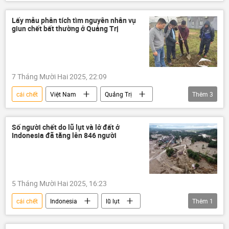
thông tin
Thế giới
bị thương
Trẻ em
vụ khủng bố
Lấy mẫu phân tích tìm nguyên nhân vụ
giun chết bất thường ở Quảng Trị
7 Tháng Mười Hai 2025, 22:09
cái chết
Việt Nam
Quảng Trị
Thêm
3
thông tin
giun
Bộ Nông nghiệp Việt Nam
Số người chết do lũ lụt và lở đất ở
Indonesia đã tăng lên 846 người
5 Tháng Mười Hai 2025, 16:23
cái chết
Indonesia
lũ lụt
Thêm
1
Thế giới