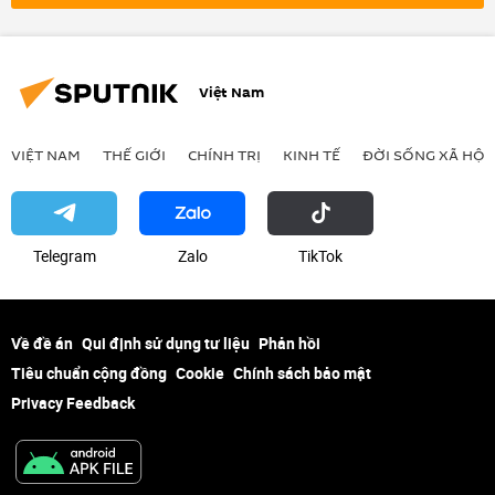
Việt Nam
VIỆT NAM
THẾ GIỚI
CHÍNH TRỊ
KINH TẾ
ĐỜI SỐNG XÃ HỘI
Telegram
Zalo
ТikТоk
Về đề án
Qui định sử dụng tư liệu
Phản hồi
Tiêu chuẩn cộng đồng
Cookie
Chính sách bảo mật
Privacy Feedback