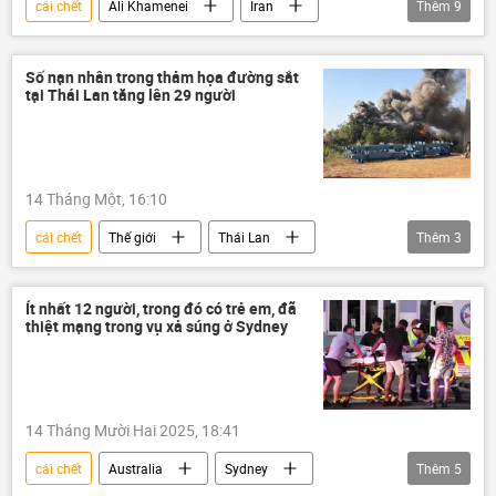
cái chết
Ali Khamenei
Iran
Thêm
9
Thế giới
Chính trị
xung đột quân sự
xung đột
Israel
Số nạn nhân trong thảm họa đường sắt
tại Thái Lan tăng lên 29 người
Hoa Kỳ
Trung Đông
vũ khí hạt nhân
lĩnh vực hạt nhân
14 Tháng Một, 16:10
cái chết
Thế giới
Thái Lan
Thêm
3
đường sắt
thiệt mạng
Bangkok
Ít nhất 12 người, trong đó có trẻ em, đã
thiệt mạng trong vụ xả súng ở Sydney
14 Tháng Mười Hai 2025, 18:41
cái chết
Australia
Sydney
Thêm
5