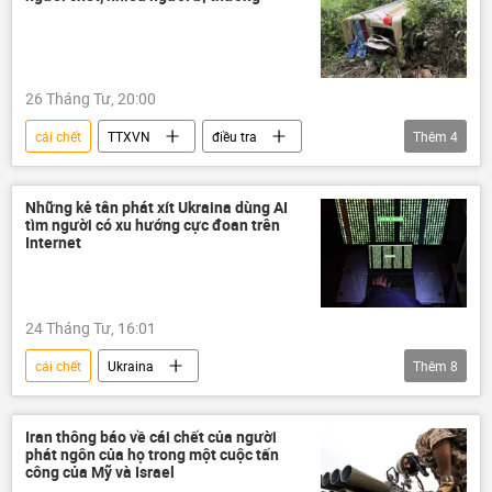
26 Tháng Tư, 20:00
cái chết
TTXVN
điều tra
Thêm
4
Việt Nam
bị thương
tử vong
Sơn La
Những kẻ tân phát xít Ukraina dùng AI
tìm người có xu hướng cực đoan trên
Internet
24 Tháng Tư, 16:01
cái chết
Ukraina
Thêm
8
Cuộc khủng hoảng ở Ukraina
Nga
xung đột
xung đột quân sự
Iran thông báo về cái chết của người
phát ngôn của họ trong một cuộc tấn
tấn công
khủng bố
AI
công của Mỹ và Israel