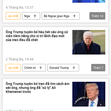
nữ sinh
Tomahawk
4 Tháng Ba, 13:37
cái chết
Nga
Bộ Ngoại giao Nga
Thêm
14
Maria Zakharova
Chính trị
Thế giới
xung đột quân sự
Ông Trump tuyên bố hầu hết các ứng cử
viên tiềm năng cho vị trí lãnh đạo mới
xung đột
Iran
Israel
của Iran đều đã chết
Pháp luật
học sinh
tấn công
Hoa Kỳ
Trẻ em
Gaza
2 Tháng Ba, 14:44
Trung Đông
cái chết
Chính trị
Donald Trump
Thêm
7
Hoa Kỳ
Israel
Iran
xung đột
xung đột quân sự
Ông Trump tuyên bố Iran đã tìm cách ám
sát ông, nhưng ông đã "xử lý" Ali
Thế giới
Ali Khamenei
Khamenei trước