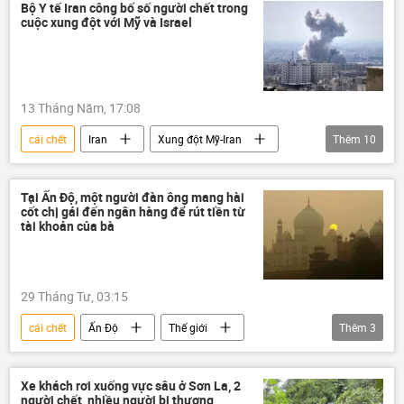
tai nạn
tai nạn giao thông
Bộ Y tế Iran công bố số người chết trong
cuộc xung đột với Mỹ và Israel
13 Tháng Năm, 17:08
cái chết
Iran
Xung đột Mỹ-Iran
Thêm
10
Israel
Chính trị
Donald Trump
Thế giới
xung đột
Tại Ấn Độ, một người đàn ông mang hài
cốt chị gái đến ngân hàng để rút tiền từ
xung đột quân sự
Pakistan
tài khoản của bà
Hoa Kỳ
thiệt mạng
Trung Đông
29 Tháng Tư, 03:15
cái chết
Ấn Độ
Thế giới
Thêm
3
chính quyền
điều tra
ngân hàng
Xe khách rơi xuống vực sâu ở Sơn La, 2
người chết, nhiều người bị thương