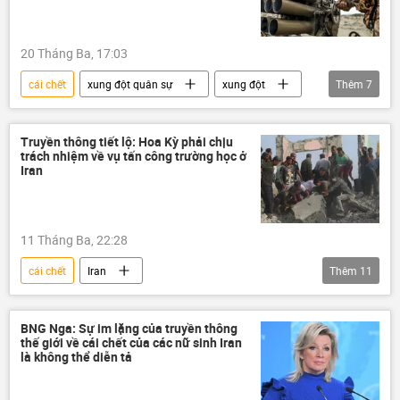
Internet
20 Tháng Ba, 17:03
cái chết
xung đột quân sự
xung đột
Thêm
7
Iran
Israel
Hoa Kỳ
Trung Đông
Chính trị
Thế giới
Truyền thông tiết lộ: Hoa Kỳ phải chịu
trách nhiệm về vụ tấn công trường học ở
tấn công
Iran
11 Tháng Ba, 22:28
cái chết
Iran
Thêm
11
Leo thang căng thẳng giữa Israel và Iran
Xung đột Mỹ-Iran
Hoa Kỳ
Israel
BNG Nga: Sự im lặng của truyền thông
thế giới về cái chết của các nữ sinh Iran
trường học
tấn công
Thế giới
là không thể diễn tả
Báo chí thế giới
Trung Đông