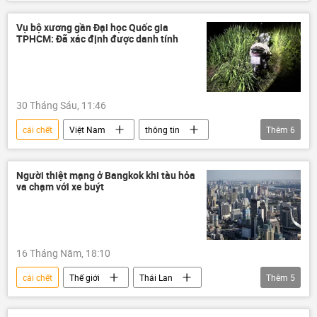
tử vong
xác chết
Pháp luật
công an
Bộ Công an Việt Nam
Vụ bộ xương gần Đại học Quốc gia
TPHCM: Đã xác định được danh tính
mạng xã hội
30 Tháng Sáu, 11:46
cái chết
Việt Nam
thông tin
Thêm
6
tử vong
công an
công an TP.HCM
Bộ Công an Việt Nam
xác chết
Người thiệt mạng ở Bangkok khi tàu hỏa
va chạm với xe buýt
điều tra
16 Tháng Năm, 18:10
cái chết
Thế giới
Thái Lan
Thêm
5
Bangkok
xe buýt
tàu hỏa