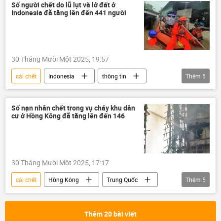
Số người chết do lũ lụt và lở đất ở
Indonesia đã tăng lên đến 441 người
30 Tháng Mười Một 2025, 19:57
cái chết
Indonesia
thông tin
Thêm
5
Thế giới
lũ lụt
tử vong
bị thương
lở đất
Số nạn nhân chết trong vụ cháy khu dân
cư ở Hồng Kông đã tăng lên đến 146
30 Tháng Mười Một 2025, 17:17
cái chết
Hồng Kông
Trung Quốc
Thêm
5
thông tin
cháy
đám cháy
Thế giới
cảnh sát
Thêm 20 bài viết