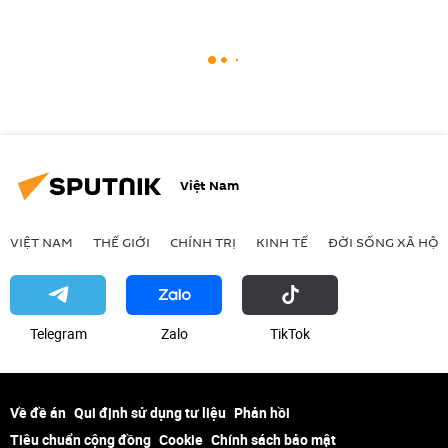
Việt Nam
VIỆT NAM
THẾ GIỚI
CHÍNH TRỊ
KINH TẾ
ĐỜI SỐNG XÃ HỘI
Telegram
Zalo
ТikТоk
Về đề án
Qui định sử dụng tư liệu
Phản hồi
Tiêu chuẩn cộng đồng
Cookie
Chính sách bảo mật