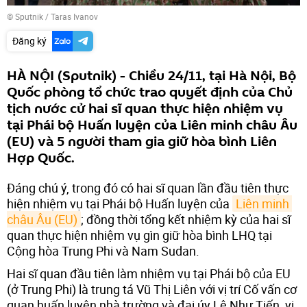
© Sputnik / Taras Ivanov
Đăng ký
HÀ NỘI (Sputnik) - Chiều 24/11, tại Hà Nội, Bộ
Quốc phòng tổ chức trao quyết định của Chủ
tịch nước cử hai sĩ quan thực hiện nhiệm vụ
tại Phái bộ Huấn luyện của Liên minh châu Âu
(EU) và 5 người tham gia giữ hòa bình Liên
Hợp Quốc.
Đáng chú ý, trong đó có hai sĩ quan lần đầu tiên thực
hiện nhiệm vụ tại Phái bộ Huấn luyện của
Liên minh 
châu Âu (EU)
; đồng thời tổng kết nhiệm kỳ của hai sĩ
quan thực hiện nhiệm vụ gìn giữ hòa bình LHQ tại
Cộng hòa Trung Phi và Nam Sudan.
Hai sĩ quan đầu tiên làm nhiệm vụ tại Phái bộ của EU
(ở Trung Phi) là trung tá Vũ Thị Liên với vị trí Cố vấn cơ
quan huấn luyện nhà trường và đại úy Lê Như Tiến, vị