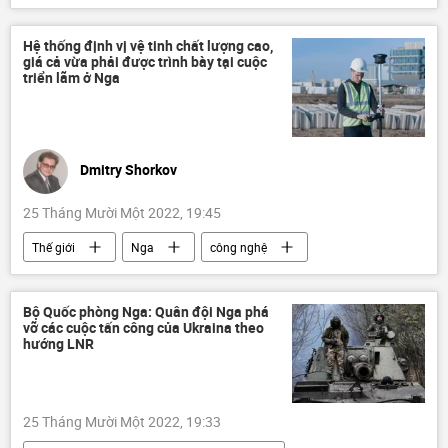
Vladimir Putin
Nga
Cuộc khủng hoảng ở Ukraina
Quân đội Nga
Hệ thống định vị vệ tinh chất lượng cao,
giá cả vừa phải được trình bày tại cuộc
Quân sự
triển lãm ở Nga
Dmitry Shorkov
25 Tháng Mười Một 2022, 19:45
Thế giới
Nga
công nghệ
chuyên gia
Tác giả
Quan điểm-Ý kiến
Bộ Quốc phòng Nga: Quân đội Nga phá
vỡ các cuộc tấn công của Ukraina theo
hướng LNR
25 Tháng Mười Một 2022, 19:33