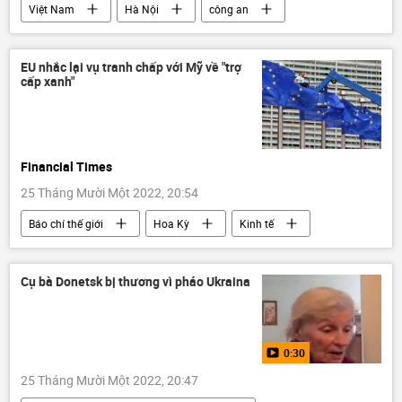
Việt Nam
Hà Nội
công an
Pháp luật
bị bắt
EU nhắc lại vụ tranh chấp với Mỹ về "trợ
cấp xanh"
Financial Times
25 Tháng Mười Một 2022, 20:54
Báo chí thế giới
Hoa Kỳ
Kinh tế
lạm phát
Thế giới
Cụ bà Donetsk bị thương vì pháo Ukraina
0:30
25 Tháng Mười Một 2022, 20:47