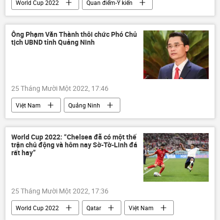
World Cup 2022
Quan điểm-Ý kiến
Tác giả
Pháp luật
Thể thao
Việt Nam
an ninh mạng
Ông Phạm Văn Thành thôi chức Phó Chủ
tịch UBND tỉnh Quảng Ninh
Bộ Thông tin và Truyền thông Việt Nam
25 Tháng Mười Một 2022, 17:46
Việt Nam
Quảng Ninh
Công ty Việt Á
cán bộ
quan chức
World Cup 2022: “Chelsea đã có một thế
trận chủ động và hôm nay Sờ-Tờ-Linh đá
rất hay”
25 Tháng Mười Một 2022, 17:36
World Cup 2022
Qatar
Việt Nam