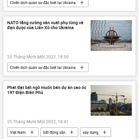
Chiến dịch quân sự đặc biệt tại Ukraina
Ukraina
Cuộc khủng hoảng ở Ukraina
Nga
Quân sự
Quân đội Nga
NATO tăng cường sản xuất phụ tùng và
đạn dược của Liên Xô cho Ukraina
Bộ Quốc phòng Nga
Igor Konashenkov
25 Tháng Mười Một 2022, 18:50
Chiến dịch quân sự đặc biệt tại Ukraina
Thế giới
Ukraina
Cuộc khủng hoảng ở Ukraina
NATO
Phát Đạt bất ngờ muốn bán dự án cao ốc
197 Điện Biên Phủ
viện trợ quân sự
Nga
xung đột quân sự
25 Tháng Mười Một 2022, 18:41
Việt Nam
bất động sản
xây dựng