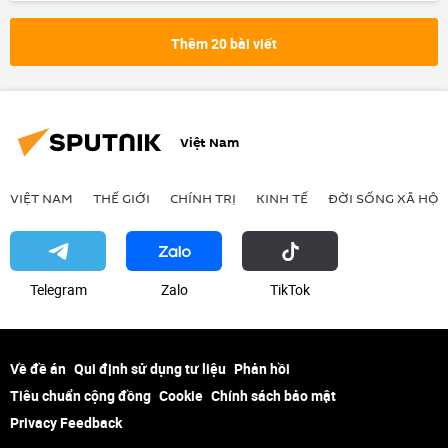
GDP
tăng trưởng kinh tế
chiến lược phát triển kinh tế
WB
Thêm 20 bài viết
Việt Nam
VIỆT NAM
THẾ GIỚI
CHÍNH TRỊ
KINH TẾ
ĐỜI SỐNG XÃ HỘI
Telegram
Zalo
ТikТоk
Về đề án
Qui định sử dụng tư liệu
Phản hồi
Tiêu chuẩn cộng đồng
Cookie
Chính sách bảo mật
Privacy Feedback