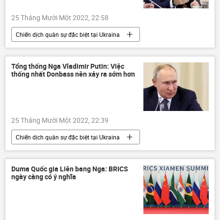
25 Tháng Mười Một 2022, 22:58
Chiến dịch quân sự đặc biệt tại Ukraina
Vladimir Putin
Nga
Ukraina
Cuộc khủng hoảng ở Ukraina
Quân sự
Tổng thống Nga Vladimir Putin: Việc
thống nhất Donbass nên xảy ra sớm hơn
25 Tháng Mười Một 2022, 22:39
Chiến dịch quân sự đặc biệt tại Ukraina
Nga
Vladimir Putin
Cuộc khủng hoảng ở Ukraina
Chính trị
Duma Quốc gia Liên bang Nga: BRICS
ngày càng có ý nghĩa