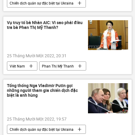
Chiến dịch quân sự đặc biệt tại Ukraina
Video từ Ukraina
Ukraina
Cuộc khủng hoảng ở Ukraina
Nga
Vụ truy tố bà Nhàn AIC: Vì sao phải điều
tra bà Phan Thị Mỹ Thanh?
DNR
Sáp nhập DNR, LNR, Zaporozhye và Kherson vào Nga
LNR
Donbass
Donetsk
25 Tháng Mười Một 2022, 20:31
Việt Nam
Phan Thị Mỹ Thanh
điều tra
Pháp luật
Tổng thống Nga Vladimir Putin gọi
những người tham gia chiến dịch đặc
biệt là anh hùng
25 Tháng Mười Một 2022, 19:57
Chiến dịch quân sự đặc biệt tại Ukraina