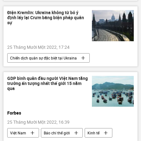
mạng xã hội
thông tin
dư luận
phản ứng
Điện Kremlin: Ukraina không từ bỏ ý
định lấy lại Crưm bằng biện pháp quân
sự
25 Tháng Mười Một 2022, 17:24
Chiến dịch quân sự đặc biệt tại Ukraina
Thế giới
Vladimir Zelensky
Ukraina
Cuộc khủng hoảng ở Ukraina
GDP bình quân đầu người Việt Nam tăng
trưởng ấn tượng nhất thế giới 15 năm
Nga
Crưm
xung đột quân sự
qua
Forbes
25 Tháng Mười Một 2022, 16:39
Việt Nam
Báo chí thế giới
Kinh tế