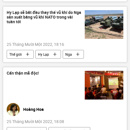
dự án
Điện Biên Phủ
Hy Lạp sẽ bắt đầu thay thế vũ khí do Nga
sản xuất bằng vũ khí NATO trong vài
tuần tới
25 Tháng Mười Một 2022, 18:16
Thế giới
Hy Lạp
Nga
NATO
Quân sự
S-300
Tor-M1
Cẩn thận mã độc!
Hoàng Hoa
25 Tháng Mười Một 2022, 18:08