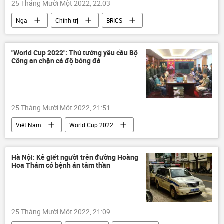
25 Tháng Mười Một 2022, 22:03
Nga
Chính trị
BRICS
Duma Quốc gia Nga
"World Cup 2022": Thủ tướng yêu cầu Bộ
Công an chặn cá độ bóng đá
25 Tháng Mười Một 2022, 21:51
Việt Nam
World Cup 2022
Bộ Công an Việt Nam
cá độ bóng đá
Xã hội
Hà Nội: Kẻ giết người trên đường Hoàng
Hoa Thám có bệnh án tâm thần
25 Tháng Mười Một 2022, 21:09