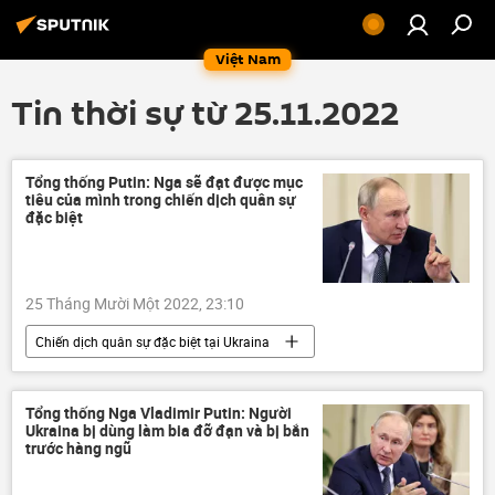
Việt Nam
Tin thời sự từ 25.11.2022
Tổng thống Putin: Nga sẽ đạt được mục
tiêu của mình trong chiến dịch quân sự
đặc biệt
25 Tháng Mười Một 2022, 23:10
Chiến dịch quân sự đặc biệt tại Ukraina
Cuộc khủng hoảng ở Ukraina
Ukraina
Vladimir Putin
Nga
Quân sự
Tổng thống Nga Vladimir Putin: Người
Ukraina bị dùng làm bia đỡ đạn và bị bắn
trước hàng ngũ