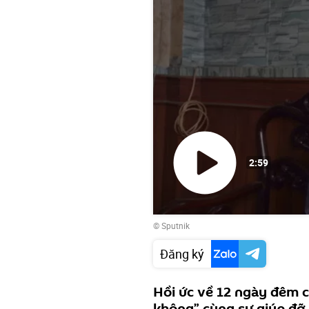
2:59
Phát
© Sputnik
video
Đăng ký
Hồi ức về 12 ngày đêm c
không” cùng sự giúp đỡ 