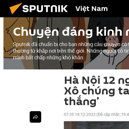
Việt Nam
Chuyện đáng kinh 
Sputnik đã chuẩn bị cho bạn những câu chuyện có 
thường từ khắp nơi trên thế giới. Những người có 
mình bất chấp những khó khăn.
Hà Nội 12 n
Xô chúng ta
thắng’
07:35 18.12.2022
(Đã cập nhật:
16: