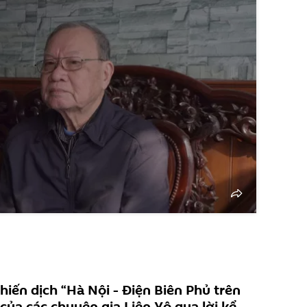
hiến dịch “Hà Nội - Điện Biên Phủ trên
của các chuyên gia Liên Xô qua lời kể