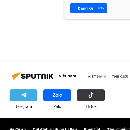
Đăng ký
Việt Nam
VIỆT NAM
THẾ GIỚI
Telegram
Zalo
ТikТоk
Về đề án
Qui định sử dụng tư liệu
Phản hồi
Tiêu chuẩn 