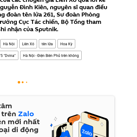
guyễn Đình Kiên, nguyên sĩ quan điều
ng đoàn tên lửa 261, Sư đoàn Phòng
trưởng Cục Tác chiến, Bộ Tổng tham
hi nhận của Sputnik.
Hà Nội
Liên Xô
tên lửa
Hoa Kỳ
75 "Dvina"
Hà Nội - Điện Biên Phủ trên không
 tâm
 trên
Zalo
ện mới nhất
oại di động