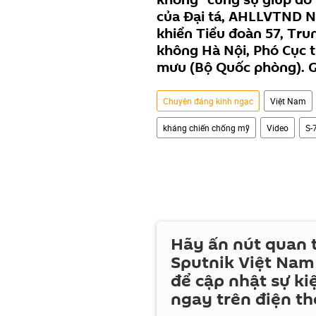
của Đại tá, AHLLVTND N
khiển Tiểu đoàn 57, Tru
không Hà Nội, Phó Cục 
mưu (Bộ Quốc phòng). G
Chuyện đáng kinh ngạc
Việt Nam
kháng chiến chống mỹ
Video
S-
Hãy ấn nút quan
Sputnik Việt Nam
để cập nhật sự ki
ngay trên điện th