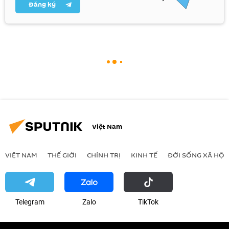
Đăng ký
Việt Nam
VIỆT NAM
THẾ GIỚI
CHÍNH TRỊ
KINH TẾ
ĐỜI SỐNG XÃ HỘI
Telegram
Zalo
ТikТоk