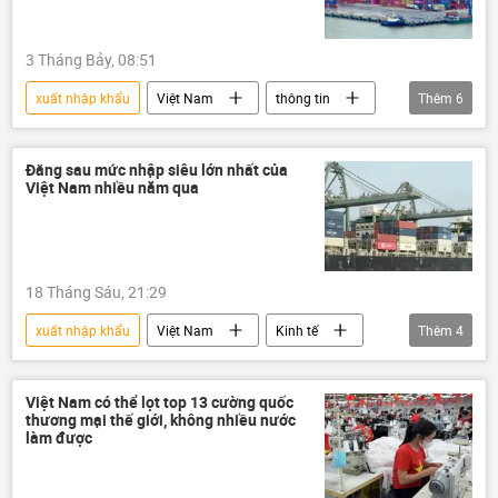
3 Tháng Bảy, 08:51
xuất nhập khẩu
Việt Nam
thông tin
Thêm
6
doanh nghiệp
Kinh doanh
sản xuất
xuất khẩu
Đằng sau mức nhập siêu lớn nhất của
Việt Nam nhiều năm qua
Bộ Tài Chính VN
Bộ Công Thương
18 Tháng Sáu, 21:29
xuất nhập khẩu
Việt Nam
Kinh tế
Thêm
4
thông tin
nhập khẩu
doanh nghiệp
FDI
Việt Nam có thể lọt top 13 cường quốc
thương mại thế giới, không nhiều nước
làm được