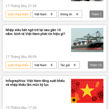
17 Tháng Sáu, 21:59
xuất nhập khẩu
Việt Nam
thông tin
Thêm
1
Kinh tế
Nhập siêu bất ngờ trở lại sau gần 10
năm: kinh tế Việt Nam phát tín hiệu gì?
17 Tháng Sáu, 06:09
xuất nhập khẩu
Việt Nam
Tác giả
Thêm
10
Quan điểm-Ý kiến
Kinh tế
chiến lược phát triển kinh tế
FDI
Infographics: Việt Nam tăng xuất khẩu
và nhập khẩu lên mức kỷ lục
công nghệ
thương mại
sản xuất
đầu tư
Kinh doanh
Công nghiệp
15 Tháng Sáu, 17:26