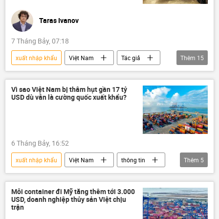
Taras Ivanov
7 Tháng Bảy, 07:18
xuất nhập khẩu
Việt Nam
Tác giả
Thêm
15
Quan điểm-Ý kiến
gạo
lúa gạo
nông nghiệp
lương thực
Hoa Kỳ
Vì sao Việt Nam bị thâm hụt gần 17 tỷ
USD dù vẫn là cường quốc xuất khẩu?
Châu Á
Chính trị
ngoại giao
thương mại
Kinh tế
sản xuất
xuất khẩu
thuế
Chính sách
6 Tháng Bảy, 16:52
xuất nhập khẩu
Việt Nam
thông tin
Thêm
5
Kinh tế
xuất khẩu
Bộ Tài Chính VN
thương mại
Mỗi container đi Mỹ tăng thêm tới 3.000
USD, doanh nghiệp thủy sản Việt chịu
logistics
trận