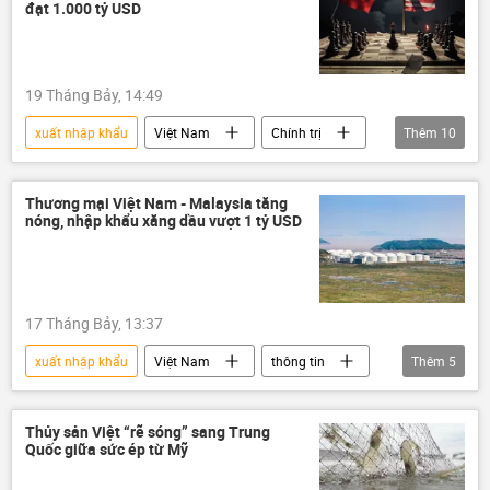
người tiêu dùng
sản xuất
đạt 1.000 tỷ USD
công nghệ
Bộ Tài Chính VN
Quan điểm-Ý kiến
Tác giả
19 Tháng Bảy, 14:49
xuất nhập khẩu
Việt Nam
Chính trị
Thêm
10
Thế giới
EU
Trung Quốc
sản xuất
Châu Á
Hoa Kỳ
Thương mại Việt Nam - Malaysia tăng
nóng, nhập khẩu xăng dầu vượt 1 tỷ USD
Bộ Công Thương
thương mại
ASEAN
doanh nghiệp
17 Tháng Bảy, 13:37
xuất nhập khẩu
Việt Nam
thông tin
Thêm
5
sản xuất
xuất khẩu
Malaysia
thương mại
quan hệ thương mại
Thủy sản Việt “rẽ sóng” sang Trung
Quốc giữa sức ép từ Mỹ