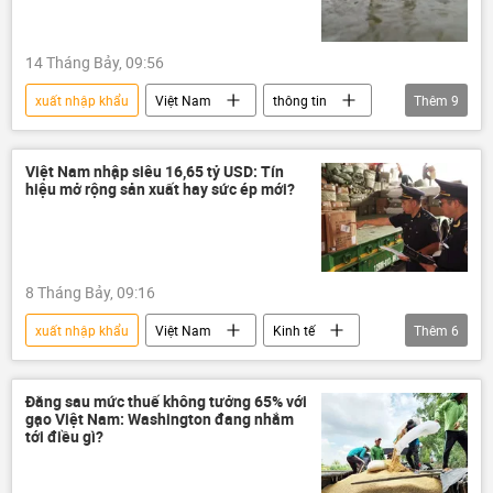
14 Tháng Bảy, 09:56
xuất nhập khẩu
Việt Nam
thông tin
Thêm
9
sản xuất
xuất khẩu
tôm hùm
tôm
Trung Quốc
Hoa Kỳ
Việt Nam nhập siêu 16,65 tỷ USD: Tín
hiệu mở rộng sản xuất hay sức ép mới?
thương mại
quan hệ thương mại
Bộ Công Thương
8 Tháng Bảy, 09:16
xuất nhập khẩu
Việt Nam
Kinh tế
Thêm
6
chiến lược phát triển kinh tế
tăng trưởng kinh tế
kinh tế thị trường
Đằng sau mức thuế không tưởng 65% với
gạo Việt Nam: Washington đang nhắm
sản xuất
xuất khẩu
tới điều gì?
Bộ Công Thương