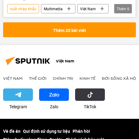
xuất nhập khẩu
Multimedia
Việt Nam
Thêm
6
Kinh tế
xuất khẩu
nhập khẩu
thương mại
Thế giới
Infographics
Thêm 20 bài viết
Việt Nam
VIỆT NAM
THẾ GIỚI
CHÍNH TRỊ
KINH TẾ
ĐỜI SỐNG XÃ HỘI
Telegram
Zalo
ТikТоk
Về đề án
Qui định sử dụng tư liệu
Phản hồi