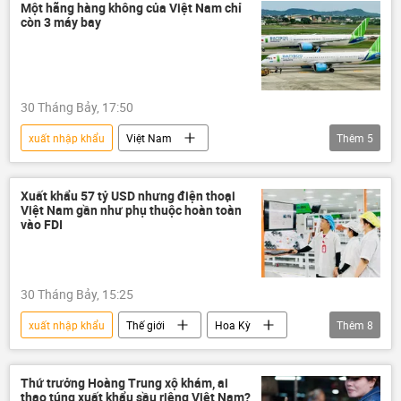
Donald Trump
Hoa Kỳ
NASA
Chính phủ
Công nghiệp
Châu Á
Một hãng hàng không của Việt Nam chỉ
còn 3 máy bay
chiến tranh
tên lửa
hệ thống phòng không
sản xuất
Gaza
Trung Đông
Nhà Trắng
30 Tháng Bảy, 17:50
Lầu Năm Góc
thiết bị
xuất nhập khẩu
Việt Nam
Thêm
5
Hàng Không Việt Nam
hãng hàng không
Kinh tế
Chính trị
sản xuất
Xuất khẩu 57 tỷ USD nhưng điện thoại
Việt Nam gần như phụ thuộc hoàn toàn
vào FDI
30 Tháng Bảy, 15:25
xuất nhập khẩu
Thế giới
Hoa Kỳ
Thêm
8
Việt Nam
Kinh tế
sản xuất
xuất khẩu
doanh nghiệp
Thứ trưởng Hoàng Trung xộ khám, ai
thao túng xuất khẩu sầu riêng Việt Nam?