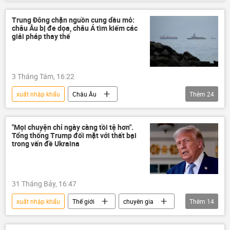
Kinh tế
Ngân hàng Phát triển châu Á
Công nghiệp
sản xuất
nhập khẩu
Trung Đông chặn nguồn cung dầu mỏ:
châu Âu bị đe dọa, châu Á tìm kiếm các
doanh nghiệp
xuất khẩu
giải pháp thay thế
Quỹ Tiền tệ Quốc tế
thiết bị
3 Tháng Tám, 16:22
xuất nhập khẩu
Châu Âu
Thêm
24
eo biển Hormuz
EU
Iran
Xung đột Mỹ-Iran
xung đột quân sự
"Mọi chuyện chỉ ngày càng tồi tệ hơn".
Tổng thống Trump đối mặt với thất bại
xung đột
Hoa Kỳ
sản phẩm
trong vấn đề Ukraina
Brussels
Quan điểm-Ý kiến
Chính trị
Thế giới
chuyên gia
31 Tháng Bảy, 16:47
Nhật Bản
Nga
Đông Nam Á
xuất nhập khẩu
Thế giới
chuyên gia
Thêm
14
Thổ Nhĩ Kỳ
Ai Cập
Pakistan
Quan điểm-Ý kiến
Chính trị
biển Caspian
giá dầu
Ấn Độ