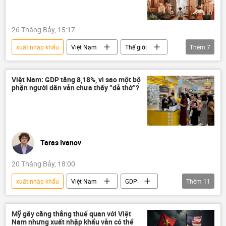
26 Tháng Bảy, 15:17
xuất nhập khẩu
Việt Nam
Thế giới
Thêm
7
Kinh tế
tăng trưởng kinh tế
mục tiêu tăng trưởng
FDI
Việt Nam: GDP tăng 8,18%, vì sao một bộ
phận người dân vẫn chưa thấy “dễ thở”?
Trung Quốc
Kinh doanh
Công nghiệp
Taras Ivanov
20 Tháng Bảy, 18:00
xuất nhập khẩu
Việt Nam
GDP
Thêm
11
tăng trưởng kinh tế
Kinh tế
thu nhập
FDI
đầu tư
Mỹ gây căng thẳng thuế quan với Việt
Nam nhưng xuất nhập khẩu vẫn có thể