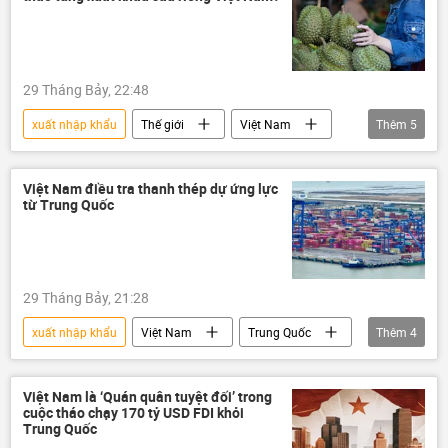
Kinh doanh
quan hệ quốc tế
FDI
29 Tháng Bảy, 22:48
xuất nhập khẩu
Thế giới
Việt Nam
Thêm
5
doanh nghiệp
Kinh doanh
sản phẩm
sản xuất
nhập khẩu
Việt Nam điều tra thanh thép dự ứng lực
từ Trung Quốc
29 Tháng Bảy, 21:28
xuất nhập khẩu
Việt Nam
Trung Quốc
Thêm
4
quan hệ quốc tế
Kinh tế
sản xuất
sản phẩm
Việt Nam là ‘Quán quân tuyệt đối’ trong
cuộc tháo chạy 170 tỷ USD FDI khỏi
Trung Quốc