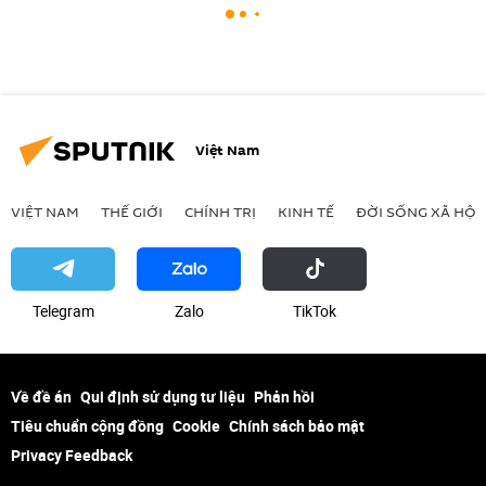
Việt Nam
VIỆT NAM
THẾ GIỚI
CHÍNH TRỊ
KINH TẾ
ĐỜI SỐNG XÃ HỘI
Telegram
Zalo
ТikТоk
Về đề án
Qui định sử dụng tư liệu
Phản hồi
Tiêu chuẩn cộng đồng
Cookie
Chính sách bảo mật
Privacy Feedback