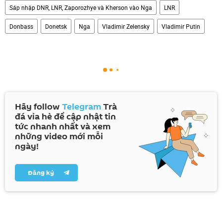
Sáp nhập DNR, LNR, Zaporozhye và Kherson vào Nga
LNR
Donbass
Donetsk
Nga
Vladimir Zelensky
Vladimir Putin
Hãy follow
Telegram
Trà
đá vỉa hè để cập nhật tin
tức nhanh nhất và xem
những video mới mỗi
ngày!
Đăng ký