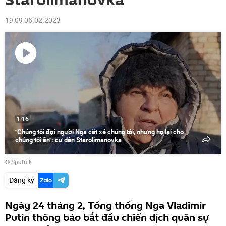
Starolimanovka
19:09 06.02.2023
Phát
video
1:16
"Chúng tôi đợi người Nga cắt xẻ chúng tôi, nhưng họ lại cho
chúng tôi ăn": cư dân Starolimanovka
© Sputnik
Đăng ký
Ngày 24 tháng 2, Tổng thống Nga Vladimir
Putin thông báo bắt đầu chiến dịch quân sự