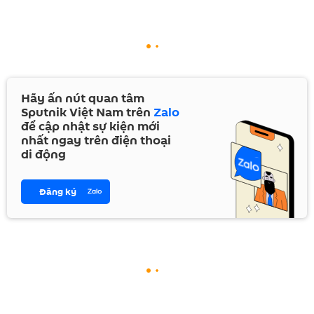
Hãy ấn nút quan tâm
Sputnik Việt Nam trên
Zalo
để cập nhật sự kiện mới
nhất ngay trên điện thoại
di động
Đăng ký