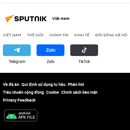
Việt Nam
VIỆT NAM
THẾ GIỚI
CHÍNH TRỊ
KINH TẾ
ĐỜI SỐNG XÃ HỘI
Telegram
Zalo
ТikТоk
Về đề án
Qui định sử dụng tư liệu
Phản hồi
Tiêu chuẩn cộng đồng
Cookie
Chính sách bảo mật
Privacy Feedback