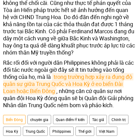
không thể chối cãi. Cũng như thực tế phán quyết của
Tòa án Hiến pháp trước hết sẽ ảnh hưởng đến quan
hệ với CHND Trung Hoa. Do đó đãn đến nghi ngờ về
khả năng tồn tại của các thỏa thuận đạt được 1 tháng
trước tại Bắc Kinh. Có phải Ferdinand Marcos đang đu
dây một cách vụng về giữa Bắc Kinh và Washington,
hay ông ta quá dễ dàng khuất phục trước áp lực từ các
nhóm thân Mỹ truyền thống?
Rắc rối đối với người dân Philippines không phải là các
đối tác nước ngoài giờ đây sẽ ít tin tưởng vào tổng
thống của họ, mà là
trong trường hợp xảy ra đụng độ 
quân sự giữa Trung Quốc và Hoa Kỳ ở eo biển Đài 
Loan hoặc Biển Đông
, những căn cứ quân sự nơi
quân đội Hoa Kỳ đóng quân sẽ bị Quân đội Giải phóng
Nhân dân Trung Quốc ném bom và pháo kích.
Biển Đông
chuyên gia
Quan điểm-Ý kiến
Tác giả
Chính trị
Hoa Kỳ
Trung Quốc
Philippines
Thế giới
Việt Nam