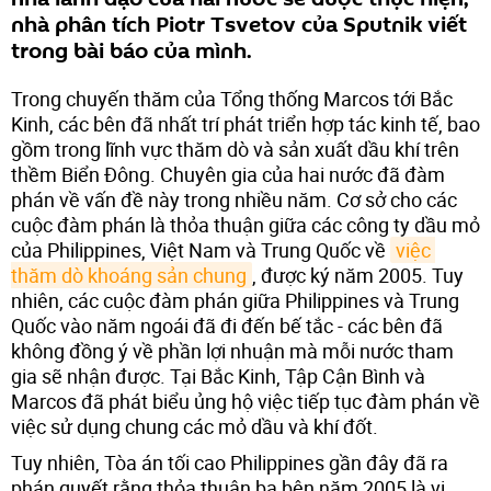
nhà phân tích Piotr Tsvetov của Sputnik viết
trong bài báo của mình.
Trong chuyến thăm của Tổng thống Marcos tới Bắc
Kinh, các bên đã nhất trí phát triển hợp tác kinh tế, bao
gồm trong lĩnh vực thăm dò và sản xuất dầu khí trên
thềm Biển Đông. Chuyên gia của hai nước đã đàm
phán về vấn đề này trong nhiều năm. Cơ sở cho các
cuộc đàm phán là thỏa thuận giữa các công ty dầu mỏ
của Philippines, Việt Nam và Trung Quốc về
việc 
thăm dò khoáng sản chung
, được ký năm 2005. Tuy
nhiên, các cuộc đàm phán giữa Philippines và Trung
Quốc vào năm ngoái đã đi đến bế tắc - các bên đã
không đồng ý về phần lợi nhuận mà mỗi nước tham
gia sẽ nhận được. Tại Bắc Kinh, Tập Cận Bình và
Marcos đã phát biểu ủng hộ việc tiếp tục đàm phán về
việc sử dụng chung các mỏ dầu và khí đốt.
Tuy nhiên, Tòa án tối cao Philippines gần đây đã ra
phán quyết rằng thỏa thuận ba bên năm 2005 là vi