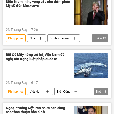
quan hệ quốc tế
Bắc Kinh
Điện Kremlin hy vọng các nhà đàm phán
Mỹ sẽ đến Matxcơva
Đông Nam Á
23 Tháng Bảy, 17:26
Philippines
Nga
Dmitry Peskov
Thêm
12
Điện Kremlin
Vladimir Putin
Thế giới
Hoa Kỳ
Moskva
Bãi Cỏ Mây nóng trở lại, Việt Nam đề
nghị tôn trọng luật pháp quốc tế
Ukraina
Sergey Lavrov
Marco Rubio
Bộ Ngoại giao Nga
Kiev
ASEAN
23 Tháng Bảy, 16:17
Chiến dịch quân sự đặc biệt tại Ukraina
Philippines
Việt Nam
Biển Đông
Thêm
8
Bộ Ngoại giao Việt Nam
Bộ Chính Trị VN
Chính trị
Biển Hoa Đông
Ngoại trưởng Mỹ: Iran chưa sẵn sàng
cho thỏa thuận hòa bình