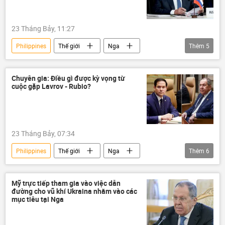
Quân sự
Bộ Ngoại giao Nga
Marco Rubio
23 Tháng Bảy, 11:27
Philippines
Thế giới
Nga
Thêm
5
ASEAN
Chính trị
thương mại
năng lượng
Bộ Ngoại giao Nga
Chuyên gia: Điều gì được kỳ vọng từ
cuộc gặp Lavrov - Rubio?
23 Tháng Bảy, 07:34
Philippines
Thế giới
Nga
Thêm
6
Hoa Kỳ
Sergey Lavrov
ASEAN
Quan điểm-Ý kiến
Ukraina
Mỹ trực tiếp tham gia vào việc dẫn
đường cho vũ khí Ukraina nhằm vào các
chuyên gia
mục tiêu tại Nga