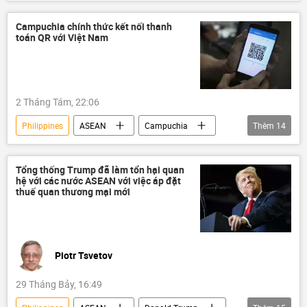
Kazakhstan
doanh nghiệp
đầu tư
FDI
logistics
Campuchia chính thức kết nối thanh
toán QR với Việt Nam
Công nghiệp
Campuchia
Khoa học
công nghệ
Hải Phòng
Nhật Bản
Thành phố Hồ Chí Minh
2 Tháng Tám, 22:06
Singapore
Kinh tế
Philippines
ASEAN
Campuchia
Thêm
14
Chính trị
Thế giới
Việt Nam
Malaysia
Pakistan
Thái Lan
Tổng thống Trump đã làm tổn hại quan
hệ với các nước ASEAN với việc áp đặt
Trung Đông
công nghệ
thuế quan thương mại mới
thương mại
Covid-19 tại Việt Nam
thuế
Kinh tế
ngành dệt may
xuất khẩu
Piotr Tsvetov
29 Tháng Bảy, 16:49