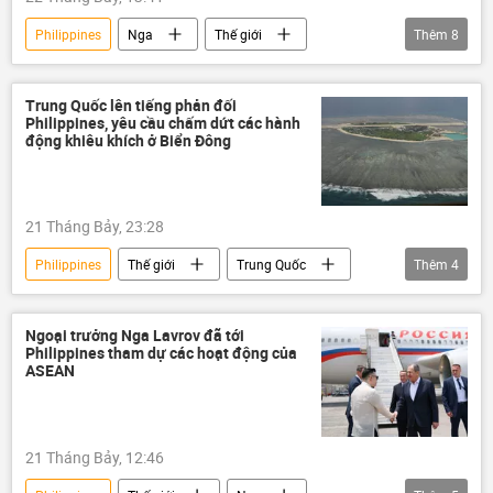
Ả Rập Saudi
uranium
Ukraina
Philippines
Nga
Thế giới
Thêm
8
Biển Đen
Liên Hợp Quốc
EU
ASEAN
Bộ Ngoại giao Nga
Alaska
Video
Sergey Lavrov
Maria Zakharova
Trung Quốc lên tiếng phản đối
Philippines, yêu cầu chấm dứt các hành
Sputnik
Châu Âu
Đông Nam Á
động khiêu khích ở Biển Đông
Video
21 Tháng Bảy, 23:28
Philippines
Thế giới
Trung Quốc
Thêm
4
Bộ Ngoại giao Trung Quốc
quan hệ quốc tế
tranh chấp
tranh chấp lãnh thổ
Ngoại trưởng Nga Lavrov đã tới
Philippines tham dự các hoạt động của
ASEAN
21 Tháng Bảy, 12:46