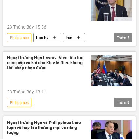
vấn đề lãnh thổ
biển đảo
Vấn đề biển đảo
Trung Quốc
23 Tháng Bảy, 15:56
Philippines
Hoa Kỳ
Iran
Thêm
5
Xung đột Mỹ-Iran
Thế giới
Marco Rubio
Donald Trump
Ngoại trưởng Nga Lavrov: Việc tiếp tục
cung cấp vũ khí cho Kiev là điều không
ASEAN
thể chấp nhận được
23 Tháng Bảy, 13:11
Philippines
Thêm
9
Chiến dịch quân sự đặc biệt tại Ukraina
Thế giới
ASEAN
Nga
Ngoại trưởng Nga và Philippines thảo
luận về hợp tác thương mại và năng
Sergey Lavrov
Hoa Kỳ
Ukraina
lượng