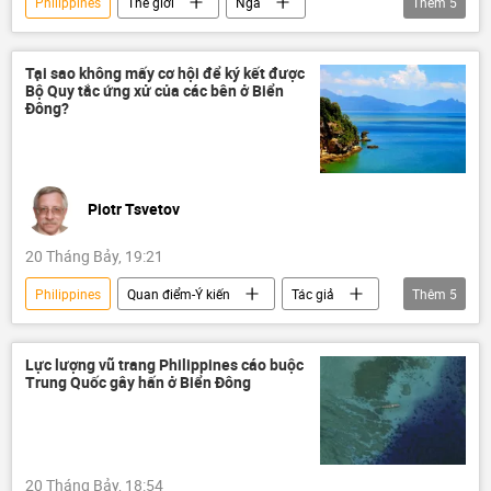
Philippines
Thế giới
Nga
Thêm
5
Sergey Lavrov
ASEAN
Đông Nam Á
Multimedia
Video
Tại sao không mấy cơ hội để ký kết được
Bộ Quy tắc ứng xử của các bên ở Biển
Đông?
Piotr Tsvetov
20 Tháng Bảy, 19:21
Philippines
Quan điểm-Ý kiến
Tác giả
Thêm
5
Biển Đông
Thế giới
Chính trị
ASEAN
Trung Quốc
Lực lượng vũ trang Philippines cáo buộc
Trung Quốc gây hấn ở Biển Đông
20 Tháng Bảy, 18:54