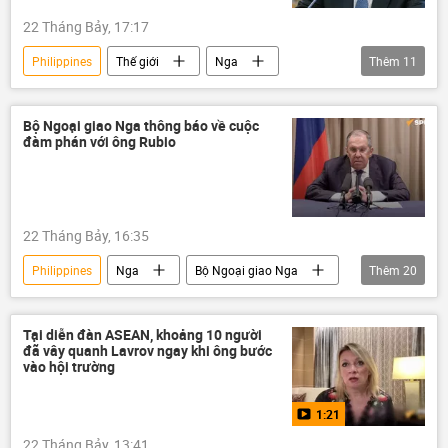
22 Tháng Bảy, 17:17
Philippines
Thế giới
Nga
Thêm
11
Bộ Ngoại giao Nga
Sergey Lavrov
Hoa Kỳ
Ukraina
ASEAN
Bộ Ngoại giao Nga thông báo về cuộc
đàm phán với ông Rubio
EU
Quân đội Ukraina
Chiến dịch quân sự đặc biệt tại Ukraina
Donald Trump
Alaska
22 Tháng Bảy, 16:35
Liên Hợp Quốc
Philippines
Nga
Bộ Ngoại giao Nga
Thêm
20
Sergey Lavrov
ASEAN
Hoa Kỳ
Thế giới
Moskva
Iran
Tại diễn đàn ASEAN, khoảng 10 người
đã vây quanh Lavrov ngay khi ông bước
Xung đột Mỹ-Iran
eo biển Hormuz
vào hội trường
Đức
vũ khí hạt nhân
1:21
Bắc Triều Tiên
phương Tây
22 Tháng Bảy, 13:41