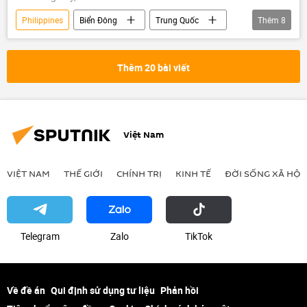
Philippines
Biển Đông
Trung Quốc
Thêm
8
Chính trị
Thế giới
Á-Thái Bình Dương
Tòa The Hague
Thêm 20 bài viết
Việt Nam
Brunei
Malaysia
cảnh sát
Việt Nam
VIỆT NAM
THẾ GIỚI
CHÍNH TRỊ
KINH TẾ
ĐỜI SỐNG XÃ HỘI
Telegram
Zalo
ТikТоk
Về đề án
Qui định sử dụng tư liệu
Phản hồi