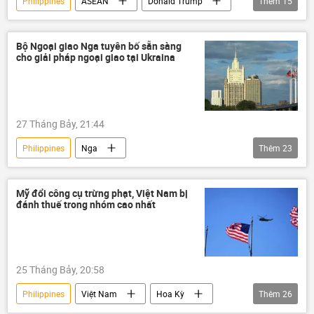
Philippines
ASEAN
Donald Trump
Thêm
15
Kinh tế
Quan điểm-Ý kiến
Tác giả
Đông Nam Á
Chính trị
Bộ Ngoại giao Nga tuyên bố sẵn sàng
cho giải pháp ngoại giao tại Ukraina
Việt Nam
Thái Lan
Indonesia
Malaysia
Campuchia
Thế giới
thương mại
Bộ Ngoại giao Việt Nam
27 Tháng Bảy, 21:44
Washington
Nga
Philippines
Nga
Thêm
23
Chiến dịch quân sự đặc biệt tại Ukraina
Bộ Ngoại giao Nga
Thế giới
Mỹ đổi công cụ trừng phạt, Việt Nam bị
đánh thuế trong nhóm cao nhất
Dmitry Peskov
Moskva
Ukraina
Maria Zakharova
Alaska
Cuộc khủng hoảng ở Ukraina
25 Tháng Bảy, 20:58
Sergey Lavrov
Marco Rubio
Philippines
Việt Nam
Hoa Kỳ
Thêm
26
Hội nghị thượng đỉnh ASEAN
ASEAN