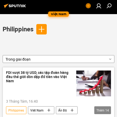
Việt Nam
Philippines
Trong giai đoạn
FDI vượt 38 tỷ USD, các tập đoàn hàng
đầu thế giới dồn dập đổ tiền vào Việt
Nam
3 Tháng Tám, 16:40
Philippines
Việt Nam
Ấn Độ
Thêm
14