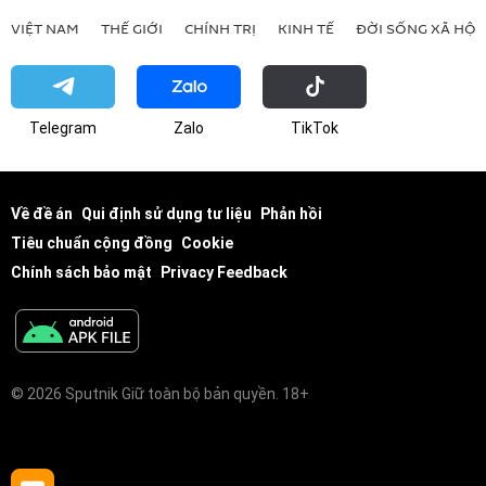
VIỆT NAM
THẾ GIỚI
CHÍNH TRỊ
KINH TẾ
ĐỜI SỐNG XÃ HỘI
Telegram
Zalo
ТikТоk
Về đề án
Qui định sử dụng tư liệu
Phản hồi
Tiêu chuẩn cộng đồng
Cookie
Chính sách bảo mật
Privacy Feedback
© 2026 Sputnik Giữ toàn bộ bản quyền. 18+