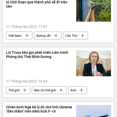
tỷ USD đoạn qua thành phố sẽ đi trên
cao
17 Tháng Hai 2023, 17:01
Việt Nam
đường sắt
Cần Thơ
Thành phố Hồ Chí Minh
giao thông
dự án
Liz Truss kêu gọi phát triển Liên minh
Phòng thủ Thái Bình Dương
17 Tháng Hai 2023, 16:43
Thế giới
Báo chí thế giới
Anh
Liz Truss
Hoa Kỳ
Trung Quốc
Đài Loan
xung đột
Chiến binh Nga kể lý do chờ lính Ukraina
"đến thăm" trên tiêm kích F-16
Thái Bình Dương