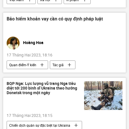
Pháp luật
Facebook
bị bắt
Bảo hiểm khoản vay cần có quy định pháp luật
Hoàng Hoa
17 Tháng Hai 2023, 18:16
Quan điểm-Ý kiến
Tác giả
Ngân hàng Nhà nước
Việt Nam
Pháp luật
Kinh tế
bảo hiểm
BQP Nga: Lực lượng vũ trang Nga tiêu
diệt tới 200 binh sĩ Ukraina theo hướng
Donetsk trong một ngày
17 Tháng Hai 2023, 18:15
Chiến dịch quân sự đặc biệt tại Ukraina