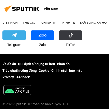
Việt Nam
VIỆT NAM
THẾ GIỚI
CHÍNH TRỊ
KINH TẾ
ĐỜI SỐNG XÃ HỘI
Telegram
Zalo
ТikТоk
Về đề án
Qui định sử dụng tư liệu
Phản hồi
Tiêu chuẩn cộng đồng
Cookie
Chính sách bảo mật
Privacy Feedback
© 2026 Sputnik Giữ toàn bộ bản quyền. 18+