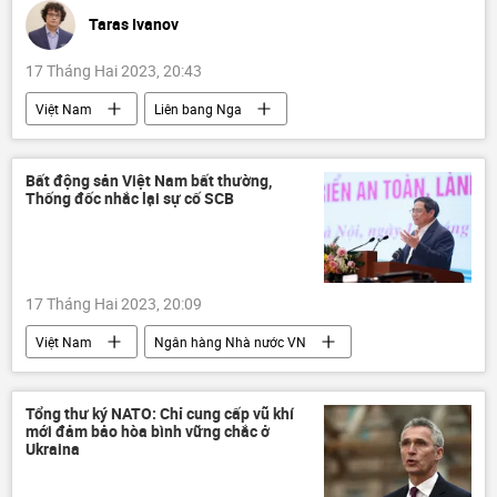
Taras Ivanov
17 Tháng Hai 2023, 20:43
Việt Nam
Liên bang Nga
Hợp tác Nga-Việt
Hội đồng Liên bang Nga
Quốc hội Việt Nam
chuyến thăm
Bất động sản Việt Nam bất thường,
Thống đốc nhắc lại sự cố SCB
Quan điểm-Ý kiến
Tác giả
17 Tháng Hai 2023, 20:09
Việt Nam
Ngân hàng Nhà nước VN
bất động sản
Phạm Minh Chính
Kinh tế
Tổng thư ký NATO: Chỉ cung cấp vũ khí
mới đảm bảo hòa bình vững chắc ở
Ukraina