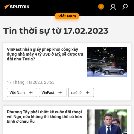
Việt Nam
Tin thời sự từ 17.02.2023
VinFast nhận giấy phép khởi công xây
dựng nhà máy 4 tỷ USD ở Mỹ, sẽ được ưu
đãi như Tesla?
17 Tháng Hai 2023, 23:55
Việt Nam
VinFast
xe ô-tô
sản xuất
Hoa Kỳ
Phương Tây phải thiết kế cuộc đối thoại
với Nga, nếu không thì không thể có hòa
bình ở châu Âu