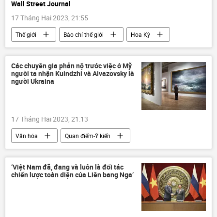
Wall Street Journal
17 Tháng Hai 2023, 21:55
Thế giới
Báo chí thế giới
Hoa Kỳ
Donald Trump
khinh khí cầu
Lầu Năm Góc
Các chuyên gia phẫn nộ trước việc ở Mỹ
người ta nhận Kuindzhi và Aivazovsky là
người Ukraina
17 Tháng Hai 2023, 21:13
Văn hóa
Quan điểm-Ý kiến
nghệ thuật
nghệ sĩ
Nga
‘Việt Nam đã, đang và luôn là đối tác
chiến lược toàn diện của Liên bang Nga’