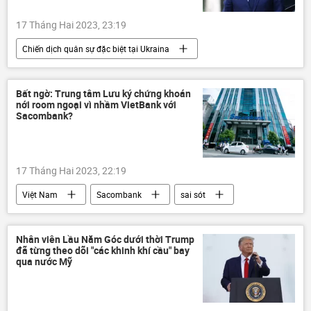
17 Tháng Hai 2023, 23:19
Chiến dịch quân sự đặc biệt tại Ukraina
Cuộc khủng hoảng ở Ukraina
Ukraina
xung đột quân sự
viện trợ quân sự
Bất ngờ: Trung tâm Lưu ký chứng khoán
nới room ngoại vì nhầm VietBank với
Pháp
Emmanuel Macron
Sacombank?
phương Tây
17 Tháng Hai 2023, 22:19
Việt Nam
Sacombank
sai sót
chứng khoán
Nhân viên Lầu Năm Góc dưới thời Trump
đã từng theo dõi "các khinh khí cầu" bay
qua nước Mỹ