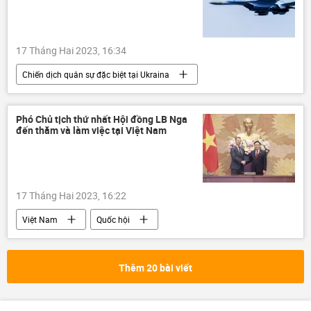
17 Tháng Hai 2023, 16:34
Chiến dịch quân sự đặc biệt tại Ukraina
Thế giới
Ukraina
Cuộc khủng hoảng ở Ukraina
Phó Chủ tịch thứ nhất Hội đồng LB Nga
đến thăm và làm việc tại Việt Nam
viện trợ quân sự
Hoa Kỳ
F-16
Nga
xung đột quân sự
Quân sự
17 Tháng Hai 2023, 16:22
Việt Nam
Quốc hội
Vương Đình Huệ
Duma Quốc gia Nga
Chủ tịch Duma
Hội đồng Liên bang Nga
Thêm 20 bài viết
Hợp tác Nga-Việt
Chính trị