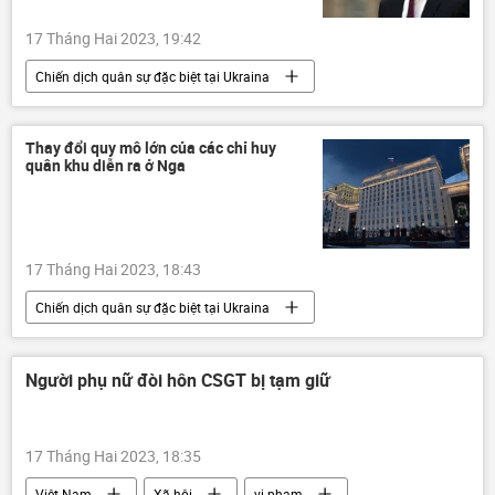
17 Tháng Hai 2023, 19:42
Chiến dịch quân sự đặc biệt tại Ukraina
Cuộc khủng hoảng ở Ukraina
Ukraina
viện trợ quân sự
xung đột quân sự
Thay đổi quy mô lớn của các chỉ huy
quân khu diễn ra ở Nga
Jens Stoltenberg
NATO
17 Tháng Hai 2023, 18:43
Chiến dịch quân sự đặc biệt tại Ukraina
Thế giới
Ukraina
Cuộc khủng hoảng ở Ukraina
Nga
Người phụ nữ đòi hôn CSGT bị tạm giữ
xung đột quân sự
Quân sự
17 Tháng Hai 2023, 18:35
Việt Nam
Xã hội
vi phạm