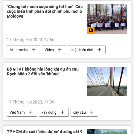
bị thương
cái chết
Báo chí thế giới
"Chúng tôi muốn cuộc sống tốt hơn". Các
cuộc biểu tình phản đối chính phủ mới ở
Moldova
17 Tháng Hai 2023, 17:56
Multimedia
Video
cuộc biểu tình
Moldova
Thế giới
Bộ GTVT không hài lòng khi dự án cầu
Rạch Miễu 2 đội vốn ‘khủng’
17 Tháng Hai 2023, 17:39
Việt Nam
xây dựng
cây cầu
Bộ Giao thông Vận tải
dự án
TP.HCM đề xuất ‘siêu dự án’ đường sắt 9