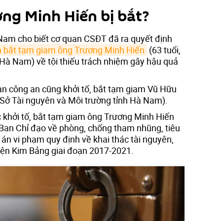
ơng Minh Hiến bị bắt?
Nam cho biết cơ quan CSĐT đã ra quyết định
h bắt tạm giam ông Trương Minh Hiến
(63 tuổi,
Hà Nam) về tội thiếu trách nhiệm gây hậu quả
uan công an cũng khởi tố, bắt tạm giam Vũ Hữu
 Sở Tài nguyên và Môi trường tỉnh Hà Nam).
c khởi tố, bắt tạm giam ông Trương Minh Hiến
Ban Chỉ đạo về phòng, chống tham nhũng, tiêu
ụ án vi phạm quy định về khai thác tài nguyên,
yện Kim Bảng giai đoạn 2017-2021.