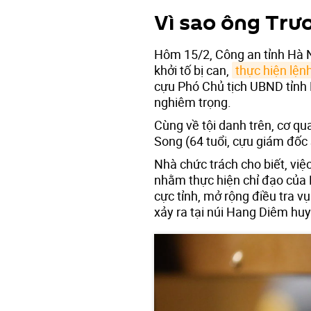
Vì sao ông Trư
Hôm 15/2, Công an tỉnh Hà 
khởi tố bị can,
thực hiện lện
cựu Phó Chủ tịch UBND tỉnh 
nghiêm trọng.
Cùng về tội danh trên, cơ q
Song (64 tuổi, cựu giám đốc
Nhà chức trách cho biết, việ
nhằm thực hiện chỉ đạo của 
cực tỉnh, mở rộng điều tra v
xảy ra tại núi Hang Diêm hu