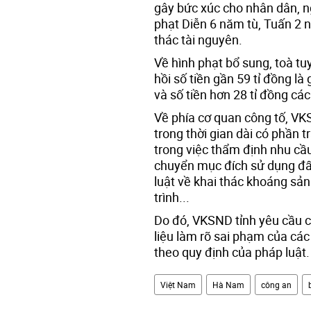
gây bức xúc cho nhân dân, 
phạt Diễn 6 năm tù, Tuấn 2 n
thác tài nguyên.
Về hình phạt bổ sung, toà tuy
hồi số tiền gần 59 tỉ đồng là
và số tiền hơn 28 tỉ đồng các 
Về phía cơ quan công tố, VK
trong thời gian dài có phần
trong việc thẩm định nhu cầu
chuyển mục đích sử dụng đất;
luật về khai thác khoáng sả
trình...
Do đó, VKSND tỉnh yêu cầu cô
liệu làm rõ sai phạm của các
theo quy định của pháp luật.
Việt Nam
Hà Nam
công an