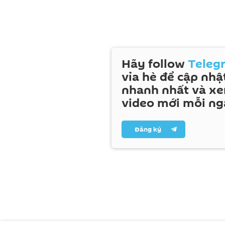
Hãy follow
Teleg
vỉa hè để cập nhật
nhanh nhất và x
video mới mỗi ng
Đăng ký