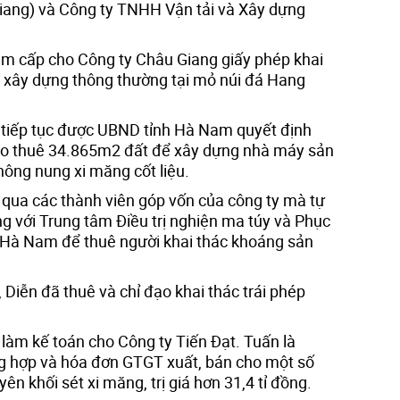
iang) và Công ty TNHH Vận tải và Xây dựng
 cấp cho Công ty Châu Giang giấy phép khai
u xây dựng thông thường tại mỏ núi đá Hang
 tiếp tục được UBND tỉnh Hà Nam quyết định
cho thuê 34.865m2 đất để xây dựng nhà máy sản
hông nung xi măng cốt liệu.
 qua các thành viên góp vốn của công ty mà tự
ng với Trung tâm Điều trị nghiện ma túy và Phục
 Hà Nam để thuê người khai thác khoáng sản
iễn đã thuê và chỉ đạo khai thác trái phép
làm kế toán cho Công ty Tiến Đạt. Tuấn là
ổng hợp và hóa đơn GTGT xuất, bán cho một số
n khối sét xi măng, trị giá hơn 31,4 tỉ đồng.