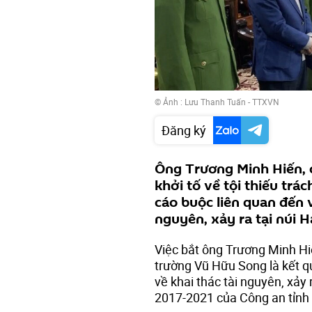
© Ảnh : Lưu Thanh Tuấn - TTXVN
Đăng ký
Ông Trương Minh Hiến, 
khởi tố về tội thiếu tr
cáo buộc liên quan đến 
nguyên, xảy ra tại núi 
Việc bắt ông Trương Minh H
trường Vũ Hữu Song là kết qu
về khai thác tài nguyên, xảy
2017-2021 của Công an tỉn