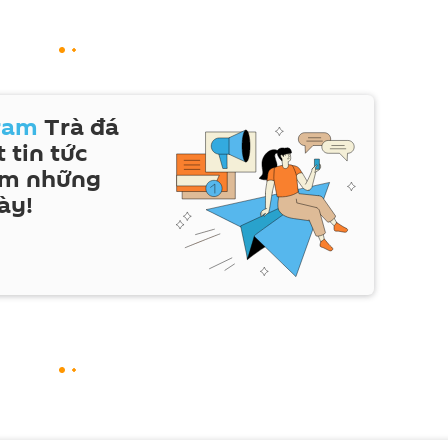
ram
Trà đá
 tin tức
em những
ày!