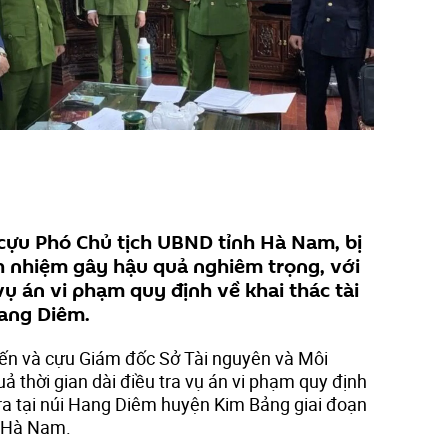
cựu Phó Chủ tịch UBND tỉnh Hà Nam, bị
ách nhiệm gây hậu quả nghiêm trọng, với
vụ án vi phạm quy định về khai thác tài
Hang Diêm.
iến và cựu Giám đốc Sở Tài nguyên và Môi
ả thời gian dài điều tra vụ án vi phạm quy định
 ra tại núi Hang Diêm huyện Kim Bảng giai đoạn
h Hà Nam.