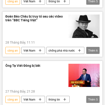
công an
Việt Nam
thông tin
Thêm
5
công an TP.HCM
Bộ Công an Việt Nam
trục xuất
bị trục xuất
Trung Quốc
Đoàn Bảo Châu bị truy tố sau các video
trên “BBC Tiếng Việt”
28 Tháng Bảy, 11:11
công an
Việt Nam
chống phá nhà nước
Thêm
6
Hà Nội
Bộ Công an Việt Nam
phản bội tổ quốc
phản động
Ông Tạ Viết Đông bị bắt
Pháp luật
mạng xã hội
27 Tháng Bảy, 21:28
công an
Việt Nam
thông tin
Thêm
5