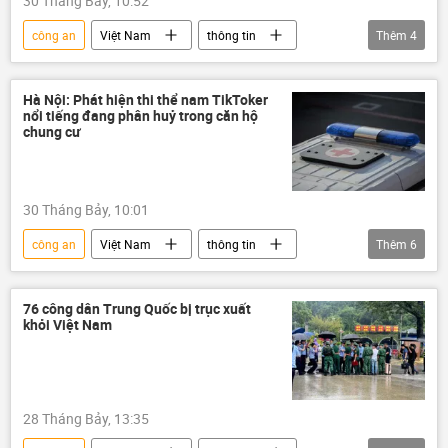
30 Tháng Bảy, 10:52
công an
Việt Nam
thông tin
Thêm
4
ma túy
công an TP.HCM
Bộ Công an Việt Nam
tội phạm
Hà Nội: Phát hiện thi thể nam TikToker
nổi tiếng đang phân huỷ trong căn hộ
chung cư
30 Tháng Bảy, 10:01
công an
Việt Nam
thông tin
Thêm
6
tử vong
cái chết
xác chết
Pháp luật
Bộ Công an Việt Nam
76 công dân Trung Quốc bị trục xuất
khỏi Việt Nam
mạng xã hội
28 Tháng Bảy, 13:35