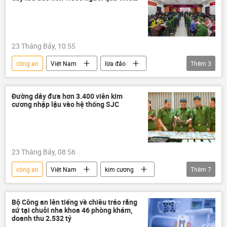
Pháp luật
Bộ Công an Việt Nam
Cảnh sát Giao Thông
23 Tháng Bảy, 10:55
công an
Việt Nam
lừa đảo
Thêm
3
Lào
Bộ Công an Việt Nam
giấy tờ tùy thân
Pháp luật
Đường dây đưa hơn 3.400 viên kim
cương nhập lậu vào hệ thống SJC
23 Tháng Bảy, 08:56
công an
Việt Nam
kim cương
Thêm
7
buôn lậu
buôn bán
Pháp luật
vàng
Bộ Công an Việt Nam
Bộ Công an lên tiếng về chiêu tráo răng
sứ tại chuỗi nha khoa 46 phòng khám,
quản lý thị trường
tội phạm
doanh thu 2.532 tỷ