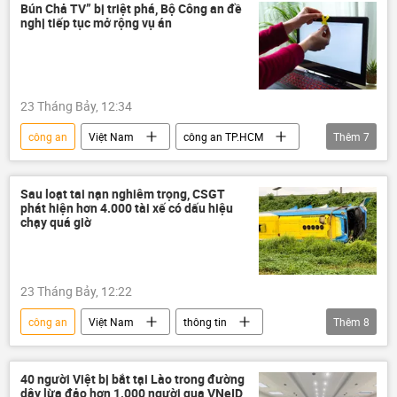
quản lý thị trường
Ngân hàng Nhà nước
Bún Chả TV” bị triệt phá, Bộ Công an đề
nghị tiếp tục mở rộng vụ án
Bộ Công an Việt Nam
23 Tháng Bảy, 12:34
công an
Việt Nam
công an TP.HCM
Thêm
7
công an Hà Nội
Pháp luật
phim lậu
an ninh
an ninh mạng
Sau loạt tai nạn nghiêm trọng, CSGT
phát hiện hơn 4.000 tài xế có dấu hiệu
An ninh thông tin
bản quyền
chạy quá giờ
23 Tháng Bảy, 12:22
công an
Việt Nam
thông tin
Thêm
8
xe ô-tô
xe buýt
lái xe
bằng lái xe
giấy phép lái xe
40 người Việt bị bắt tại Lào trong đường
dây lừa đảo hơn 1.000 người qua VNeID