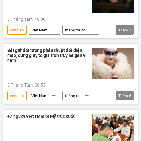
5 Tháng Tám, 10:00
công an
Việt Nam
mạng xã hội
Thêm
7
thông tin
Bộ Công an Việt Nam
an ninh
Pháp luật
luật hình sự
Bắt giữ đối tượng phẫu thuật đổi diện
mạo, dùng giấy tờ giả trốn truy nã gần 9
xây dựng
xây dựng trái phép
năm
5 Tháng Tám, 08:53
công an
Việt Nam
thông tin
Thêm
6
lừa đảo
Bộ Công an Việt Nam
tội phạm
truy nã
Đắk Lắk
47 người Việt Nam bị Mỹ trục xuất
chiếm đoạt