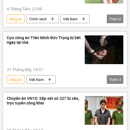
4 Tháng Tám, 23:09
công an
Chính sách
Việt Nam
Thêm
8
Xã hội
trục xuất
bị trục xuất
Chính trị
Hoa Kỳ
Pháp luật
Cựu công an Trần Minh Đức Trọng bị bắt
ngay tại tòa
Nội Bài
công an TP.HCM
31 Tháng Bảy, 19:51
công an
Việt Nam
Thêm
4
Bộ Công an Việt Nam
Tòa án
Campuchia
luật hình sự
Chuyên án VN10: Sắp xét xử 227 bị cáo,
trực tuyến công khai
Thành phố Hồ Chí Minh