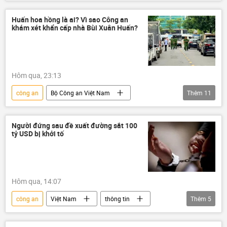
mạng xã hội
an ninh mạng
nổi tiếng
Pháp luật
vi phạm
Huấn hoa hồng là ai? Vì sao Công an
khám xét khẩn cấp nhà Bùi Xuân Huấn?
Bộ Công an Việt Nam
Hôm qua, 23:13
công an
Bộ Công an Việt Nam
Thêm
11
Chính trị
Việt Nam
Vinhomes
livestream
Kinh doanh
cảnh sát
Người đứng sau đề xuất đường sắt 100
tỷ USD bị khởi tố
TikTok
YouTube
Facebook
sản phẩm
VTV
khám xét
Hôm qua, 14:07
công an
Việt Nam
thông tin
Thêm
5
mạng xã hội
Bộ Công an Việt Nam