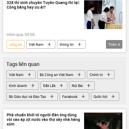
giao thông
Pháp luật
ngân hàng
328 thí sinh chuyên Tuyên Quang thi lại:
Công bằng hay ưu ái?
Hôm qua, 09:06
công an
Việt Nam
thông tin
Thêm
6
vi phạm
Bộ Công an Việt Nam
Pháp luật
Quốc hội
giáo dục
Tags liên quan
Bộ Giáo dục và Đào Tạo
Việt Nam
Bộ Công an Việt Nam
Chính trị
Kinh doanh
Đắk Lắk
Nội Bài
Bộ Giáo dục và Đào Tạo
Facebook
Quốc hội
Phê chuẩn khởi tố người đàn ông dùng
vòi cao áp xịt nước vào thợ xây nhà hàng
xóm