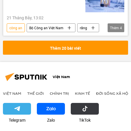
21 Tháng Bảy, 13:02
công an
Bộ Công an Việt Nam
răng
Thêm
4
giả
hàng giả
Trung Quốc
lừa đảo
Thêm 20 bài viết
Việt Nam
VIỆT NAM
THẾ GIỚI
CHÍNH TRỊ
KINH TẾ
ĐỜI SỐNG XÃ HỘI
Telegram
Zalo
ТikТоk