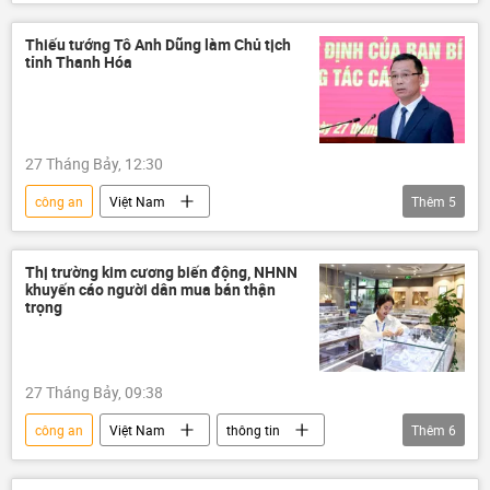
Hải Phòng
Chính trị
Xã hội
khởi tố
bị bắt
Thiếu tướng Tô Anh Dũng làm Chủ tịch
tỉnh Thanh Hóa
27 Tháng Bảy, 12:30
công an
Việt Nam
Thêm
5
Bộ Công an Việt Nam
Công an Thanh Hóa
bổ nhiệm
tuyển chọn, bổ nhiệm
Thị trường kim cương biến động, NHNN
khuyến cáo người dân mua bán thận
cán bộ
quản lý cán bộ
trọng
27 Tháng Bảy, 09:38
công an
Việt Nam
thông tin
Thêm
6
vàng
Giá vàng
kim cương