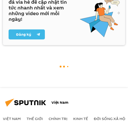
đá vỉa hè để cập nhật tin
tức nhanh nhất và xem
những video mới mỗi
ngày!
Đăng ký
Việt Nam
VIỆT NAM
THẾ GIỚI
CHÍNH TRỊ
KINH TẾ
ĐỜI SỐNG XÃ HỘI