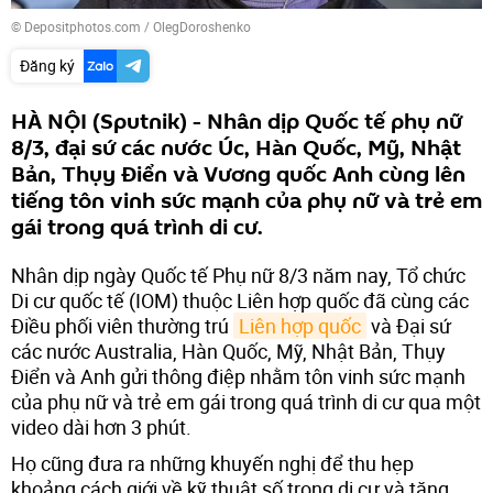
© Depositphotos.com / OlegDoroshenko
Đăng ký
HÀ NỘI (Sputnik) - Nhân dịp Quốc tế phụ nữ
8/3, đại sứ các nước Úc, Hàn Quốc, Mỹ, Nhật
Bản, Thụy Điển và Vương quốc Anh cùng lên
tiếng tôn vinh sức mạnh của phụ nữ và trẻ em
gái trong quá trình di cư.
Nhân dịp ngày Quốc tế Phụ nữ 8/3 năm nay, Tổ chức
Di cư quốc tế (IOM) thuộc Liên hợp quốc đã cùng các
Điều phối viên thường trú
Liên hợp quốc
và Đại sứ
các nước Australia, Hàn Quốc, Mỹ, Nhật Bản, Thụy
Điển và Anh gửi thông điệp nhằm tôn vinh sức mạnh
của phụ nữ và trẻ em gái trong quá trình di cư qua một
video dài hơn 3 phút.
Họ cũng đưa ra những khuyến nghị để thu hẹp
khoảng cách giới về kỹ thuật số trong di cư và tăng