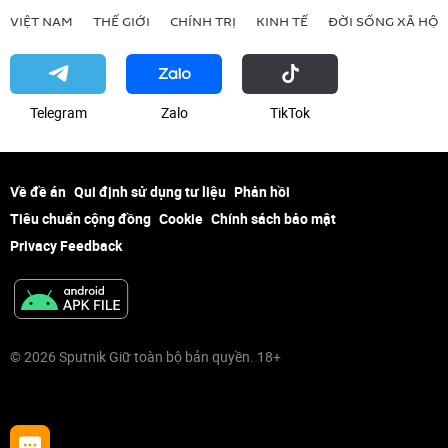
VIỆT NAM
THẾ GIỚI
CHÍNH TRỊ
KINH TẾ
ĐỜI SỐNG XÃ HỘI
Telegram
Zalo
ТikТоk
Về đề án
Qui định sử dụng tư liệu
Phản hồi
Tiêu chuẩn cộng đồng
Cookie
Chính sách bảo mật
Privacy Feedback
© 2026 Sputnik Giữ toàn bộ bản quyền. 18+