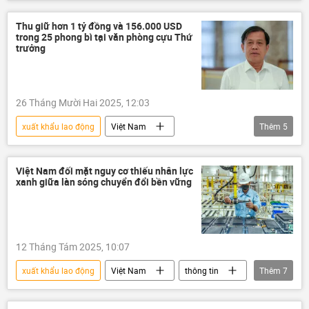
Bộ Nội vụ Việt Nam
luật lao động
người lao động
năng suất lao động
Thu giữ hơn 1 tỷ đồng và 156.000 USD
trong 25 phong bì tại văn phòng cựu Thứ
nhà nước
Quốc hội
trưởng
26 Tháng Mười Hai 2025, 12:03
xuất khẩu lao động
Việt Nam
Thêm
5
Bộ Lao động - Thương binh và Xã hội
Bộ Công an Việt Nam
điều tra
Việt Nam đối mặt nguy cơ thiếu nhân lực
xanh giữa làn sóng chuyển đổi bền vững
nhận hối lộ
Сuộc chiến chống tham nhũng ở Việt Nam
12 Tháng Tám 2025, 10:07
xuất khẩu lao động
Việt Nam
thông tin
Thêm
7
Thế giới
Ngân hàng Thế giới