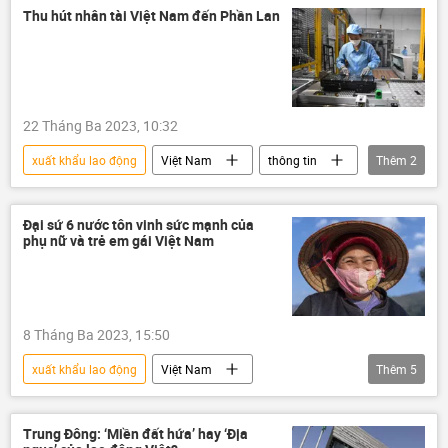
Bộ Lao động - Thương binh và Xã hội
Thu hút nhân tài Việt Nam đến Phần Lan
22 Tháng Ba 2023, 10:32
xuất khẩu lao động
Việt Nam
thông tin
Thêm
2
Phần Lan
việc làm
Đại sứ 6 nước tôn vinh sức mạnh của
phụ nữ và trẻ em gái Việt Nam
8 Tháng Ba 2023, 15:50
xuất khẩu lao động
Việt Nam
Thêm
5
Ngày Quốc tế Phụ nữ
phụ nữ
thông tin
ngoại giao
người di cư
Trung Đông: ‘Miền đất hứa’ hay ‘Địa