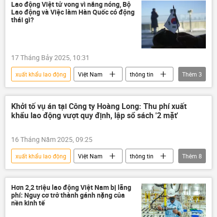
luật lao động
người lao động
Lao động Việt tử vong vì nắng nóng, Bộ
Lao động và Việc làm Hàn Quốc có động
năng suất lao động
thái gì?
chiến lược phát triển kinh tế
Kinh tế
17 Tháng Bảy 2025, 10:31
xuất khẩu lao động
Việt Nam
thông tin
Thêm
3
luật lao động
người lao động
Hàn Quốc
Khởi tố vụ án tại Công ty Hoàng Long: Thu phí xuất
khẩu lao động vượt quy định, lập sổ sách '2 mặt'
16 Tháng Năm 2025, 09:25
xuất khẩu lao động
Việt Nam
thông tin
Thêm
8
tham ô
Сuộc chiến chống tham nhũng ở Việt Nam
Hơn 2,2 triệu lao động Việt Nam bị lãng
phí: Nguy cơ trở thành gánh nặng của
tham nhũng vặt
Tham ô tài sản
nền kinh tế
tham nhũng
luật lao động