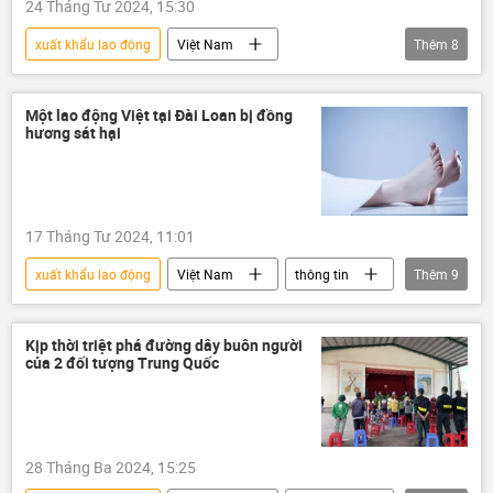
24 Tháng Tư 2024, 15:30
xuất khẩu lao động
Việt Nam
Thêm
8
Liên bang Nga
Hợp tác Nga-Việt
Pháp luật
Kinh tế
BRICS
Một lao động Việt tại Đài Loan bị đồng
hương sát hại
Phạm Minh Chính
Tác giả
Quan điểm-Ý kiến
17 Tháng Tư 2024, 11:01
xuất khẩu lao động
Việt Nam
thông tin
Thêm
9
Đài Loan
tử vong
bắt cóc
vụ giết người
giết
giết người
Kịp thời triệt phá đường dây buôn người
của 2 đối tượng Trung Quốc
luật lao động
người lao động
Bộ Ngoại giao Việt Nam
28 Tháng Ba 2024, 15:25