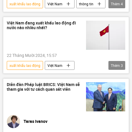
xuất khẩu lao động
Việt Nam
thông tin
Thêm
4
Nhật Bản
luật lao động
người lao động
năng suất lao động
Việt Nam đang xuất khẩu lao động đi
nước nào nhiều nhất?
22 Tháng Mười 2024, 15:57
xuất khẩu lao động
Việt Nam
Thêm
3
Bộ Lao động - Thương binh và Xã hội
Thế giới
Chính trị
Diễn đàn Pháp luật BRICS: Việt Nam sẽ
tham gia với tư cách quan sát viên
Taras Ivanov