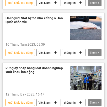
xuất khẩu lao động
Việt Nam
thông tin
Thêm
5
buôn người
luật lao động
người lao động
Pháp luật
Hai người Việt bị toà nhà 9 tầng ở Hàn
Quốc chôn vùi
vi phạm
10 Tháng Tám 2023, 08:39
xuất khẩu lao động
Việt Nam
thông tin
Thêm
4
Hàn Quốc
tử vong
tai nạn
người lao động
Rút giấy phép hàng loạt doanh nghiệp
xuất khẩu lao động
12 Tháng Bảy 2023, 16:47
xuất khẩu lao động
Việt Nam
thông tin
Thêm
4