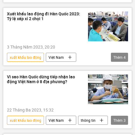
xuất khẩu
người lao động
vi phạm
Xuất khẩu lao động đi Hàn Quốc 2023:
Tỷ lệ xấp xỉ 2 chọi 1
Bộ Lao động - Thương binh và Xã hội
3 Tháng Năm 2023, 20:20
xuất khẩu lao động
Việt Nam
Thêm
4
người lao động
Hàn Quốc
Xã hội
Thế giới
Vì sao Hàn Quốc dừng tiếp nhận lao
động Việt Nam ở 8 địa phương?
22 Tháng Ba 2023, 15:32
xuất khẩu lao động
Việt Nam
thông tin
Thêm
3
Hàn Quốc
người lao động