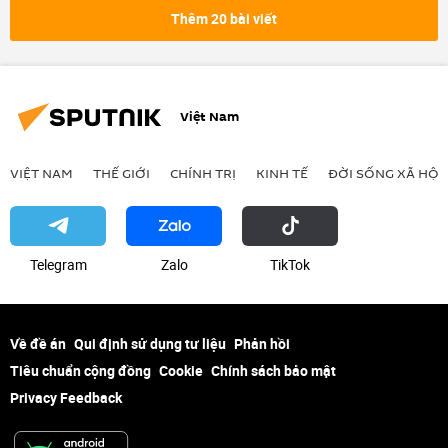
Lê Thị Thu Hằng
Campuchia
Thêm 20 bài viết
châu Phi
Việt Nam
VIỆT NAM
THẾ GIỚI
CHÍNH TRỊ
KINH TẾ
ĐỜI SỐNG XÃ HỘI
Telegram
Zalo
ТikТоk
Về đề án
Qui định sử dụng tư liệu
Phản hồi
Tiêu chuẩn cộng đồng
Cookie
Chính sách bảo mật
Privacy Feedback