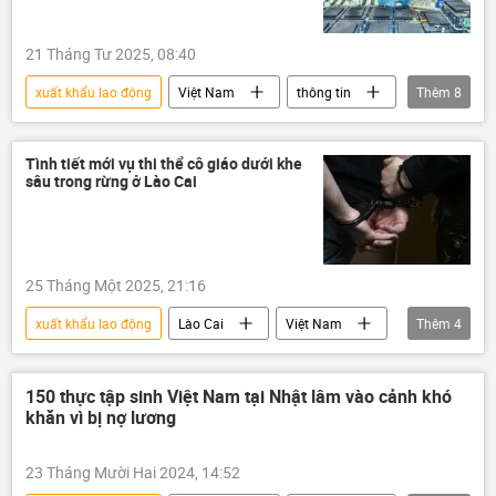
người lao động
Pháp luật
21 Tháng Tư 2025, 08:40
xuất khẩu lao động
Việt Nam
thông tin
Thêm
8
luật lao động
người lao động
năng suất lao động
Bộ Nội vụ Việt Nam
Tình tiết mới vụ thi thể cô giáo dưới khe
sâu trong rừng ở Lào Cai
Kinh tế
chiến lược phát triển kinh tế
quản lý thị trường
kinh tế thị trường
25 Tháng Một 2025, 21:16
xuất khẩu lao động
Lào Cai
Việt Nam
Thêm
4
Pháp luật
tội phạm
cô giáo
Xã hội
150 thực tập sinh Việt Nam tại Nhật lâm vào cảnh khó
khăn vì bị nợ lương
23 Tháng Mười Hai 2024, 14:52