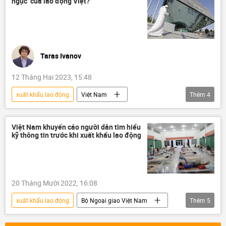
ngục’ của lao động Việt?
Taras Ivanov
12 Tháng Hai 2023, 15:48
xuất khẩu lao động
Việt Nam
Thêm
4
Trung Đông
Ả Rập Saudi
Quan điểm-Ý kiến
Tác giả
Việt Nam khuyến cáo người dân tìm hiểu
kỹ thông tin trước khi xuất khẩu lao động
20 Tháng Mười 2022, 16:08
xuất khẩu lao động
Bộ Ngoại giao Việt Nam
Thêm
5
thông tin
Việt Nam