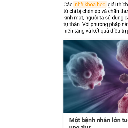
Các
nhà khoa học
giải thíc
tứ chi bị chèn ép và chấn th
kinh mặt, người ta sử dụng 
tự thân. Với phương pháp này
hiến tặng và kết quả điều tr
Một bệnh nhân lớn tu
ung thư