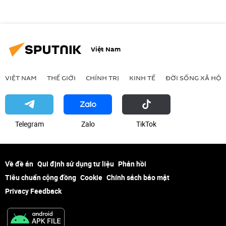
Việt Nam
VIỆT NAM
THẾ GIỚI
CHÍNH TRỊ
KINH TẾ
ĐỜI SỐNG XÃ HỘI
Telegram
Zalo
ТikТоk
Về đề án
Qui định sử dụng tư liệu
Phản hồi
Tiêu chuẩn cộng đồng
Cookie
Chính sách bảo mật
Privacy Feedback