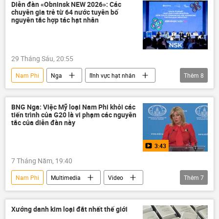
Trung Quốc
EU
Australia
Diễn đàn «Obninsk NEW 2026»: Các
chuyên gia trẻ từ 64 nước tuyên bố
Global Times
Canada
Peru
nguyên tắc hợp tác hạt nhân
thương mại
FDI
Samsung
LG
Apple
Singapore
29 Tháng Sáu, 20:55
Nhật Bản
Hàn Quốc
Ấn Độ
Nam Phi
Nga
lĩnh vực hạt nhân
Thêm
8
năng lượng hạt nhân
Thế giới
Thổ Nhĩ Kỳ
Indonesia
Rosatom
BNG Nga: Việc Mỹ loại Nam Phi khỏi các
tiến trình của G20 là vi phạm các nguyên
Quan điểm-Ý kiến
công nghệ
tắc của diễn đàn này
hợp tác
3:43
7 Tháng Năm, 19:40
Nam Phi
Multimedia
Video
Thêm
7
Nga
Maria Zakharova
Bộ Ngoại giao Nga
Thế giới
Xướng danh kim loại đắt nhất thế giới