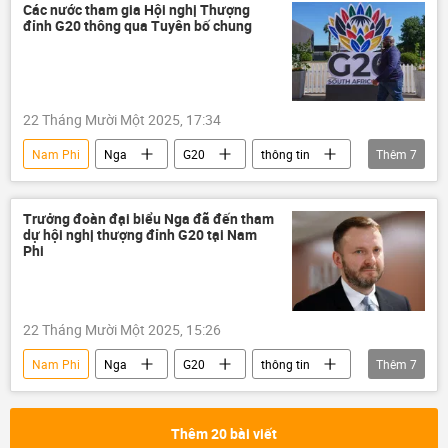
Thế giới
Nhóm G7
Chính trị
Các nước tham gia Hội nghị Thượng
đỉnh G20 thông qua Tuyên bố chung
trừng phạt
thương mại
22 Tháng Mười Một 2025, 17:34
Nam Phi
Nga
G20
thông tin
Thêm
7
Ukraina
Cuộc khủng hoảng ở Ukraina
Hoa Kỳ
Donald Trump
Trưởng đoàn đại biểu Nga đã đến tham
dự hội nghị thượng đỉnh G20 tại Nam
Maxim Oreshkin
Thế giới
Chính trị
Phi
22 Tháng Mười Một 2025, 15:26
Nam Phi
Nga
G20
thông tin
Thêm
7
Thế giới
Chính trị
Kinh tế
Dmitry Peskov
Vladimir Putin
Thêm 20 bài viết