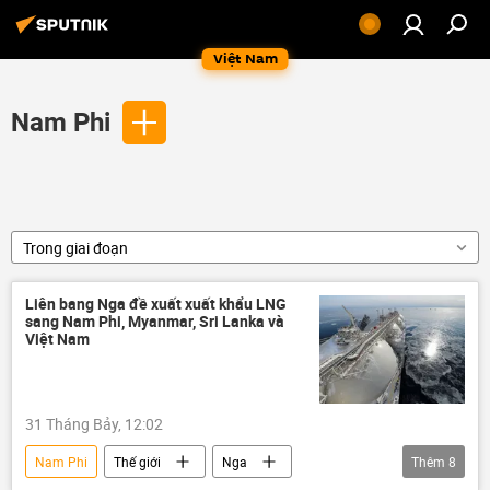
Việt Nam
Nam Phi
Trong giai đoạn
Liên bang Nga đề xuất xuất khẩu LNG
sang Nam Phi, Myanmar, Sri Lanka và
Việt Nam
31 Tháng Bảy, 12:02
Nam Phi
Thế giới
Nga
Thêm
8