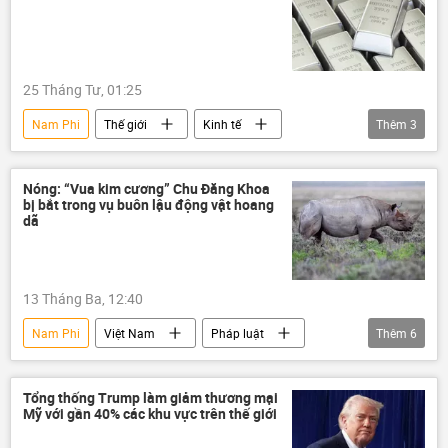
Chính trị
G20
G20
Hội nghị thượng đỉnh G20
25 Tháng Tư, 01:25
Nam Phi
Thế giới
Kinh tế
Thêm
3
Hoa Kỳ
Zimbabwe
Nga
Nóng: “Vua kim cương” Chu Đăng Khoa
bị bắt trong vụ buôn lậu động vật hoang
dã
13 Tháng Ba, 12:40
Nam Phi
Việt Nam
Pháp luật
Thêm
6
vi phạm
tê giác
tê giác 1 sừng java
động vật
Tổng thống Trump làm giảm thương mại
Mỹ với gần 40% các khu vực trên thế giới
tội phạm
buôn lậu