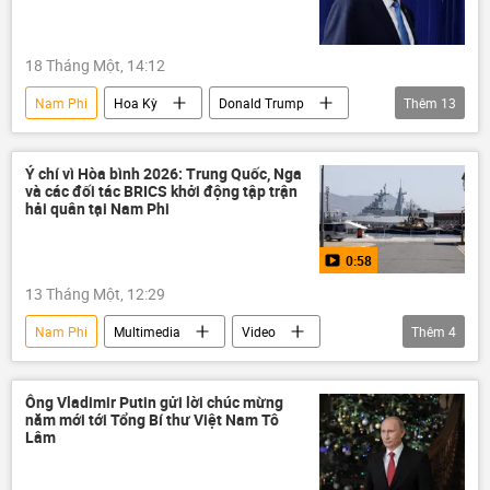
18 Tháng Một, 14:12
Nam Phi
Hoa Kỳ
Donald Trump
Thêm
13
Kinh tế
Thế giới
Chính trị
phương Tây
thương mại
Ý chí vì Hòa bình 2026: Trung Quốc, Nga
và các đối tác BRICS khởi động tập trận
Trung Quốc
Greenland
hải quân tại Nam Phi
Bosnia và Herzegovina
Tanzania
0:58
Brunei
Lào
châu Phi
13 Tháng Một, 12:29
Châu Âu
Nam Phi
Multimedia
Video
Thêm
4
Thế giới
BRICS
Nga
cuộc tập trận
Ông Vladimir Putin gửi lời chúc mừng
năm mới tới Tổng Bí thư Việt Nam Tô
Lâm