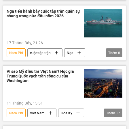
Kinh doanh
Việt Nam
Hợp tác Nga-Việt
Sri Lanka
Nga tiến hành bảy cuộc tập trận quân sự
chung trong nửa đầu năm 2026
Myanmar
khí đốt
Kinh tế
năng lượng
17 Tháng Bảy, 21:26
Nam Phi
cuộc tập trận
Nga
Thêm
8
Quân sự
Myanmar
Ấn Độ
Trung Quốc
Lào
Iran
Vì sao Mỹ điều tra Việt Nam? Học giả
Trung Quốc vạch trần công cụ của
Chính trị
Thế giới
Washington
11 Tháng Bảy, 15:51
Nam Phi
Việt Nam
Hoa Kỳ
Thêm
17
Thế giới
Washington