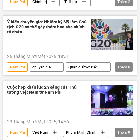
Nam Phi
Chính trị
Thế giới
Thêm
2
đảo chính
xung đột
Ý kiến chuyên gia: Nhiệm kỳ Mỹ làm Chủ
tịch G20 có thể gây thảm họa cho chính
tổ chức
25 Tháng Mười Một 2025, 18:31
Nam Phi
chuyên gia
Quan điểm-Ý kiến
Thêm
8
Chính trị
Hoa Kỳ
Washington
châu Phi
Donald Trump
BRICS
Cuộc họp khẩn lúc 2h sáng của Thủ
tướng Việt Nam từ Nam Phi
Châu Âu
Thế giới
23 Tháng Mười Một 2025, 14:56
Nam Phi
Việt Nam
Phạm Minh Chính
Thêm
9