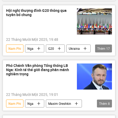
Thế giới
Chính trị
thiên tai
Đắk Lắk
Khánh Hòa
Lâm Đồng
Hội nghị thượng đỉnh G20 thông qua
tuyên bố chung
Gia Lai
lũ lụt
Hội nghị thượng đỉnh G20
22 Tháng Mười Một 2025, 19:48
Nam Phi
Nga
G20
Ukraina
Thêm
17
Cuộc khủng hoảng ở Ukraina
Sudan
Congo
Palestine
Thế giới
Phó Chánh Văn phòng Tổng thống LB
Nga: Kinh tế thế giới đang phân mảnh
Anh
Hoa Kỳ
Donald Trump
nghiêm trọng
Châu Âu
Trung Quốc
Nhật Bản
EU
Liên minh châu Âu
Indonesia
22 Tháng Mười Một 2025, 19:01
Ấn Độ
xung đột quân sự
Nam Phi
Nga
Maxim Oreshkin
Thêm
8
Maxim Oreshkin
G20
thông tin
Kinh tế