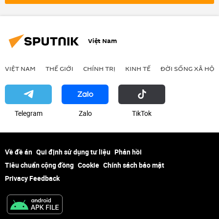
Maxim Oreshkin
Liên minh châu Âu
Việt Nam
VIỆT NAM
THẾ GIỚI
CHÍNH TRỊ
KINH TẾ
ĐỜI SỐNG XÃ HỘI
Telegram
Zalo
ТikТоk
Về đề án
Qui định sử dụng tư liệu
Phản hồi
Tiêu chuẩn cộng đồng
Cookie
Chính sách bảo mật
Privacy Feedback