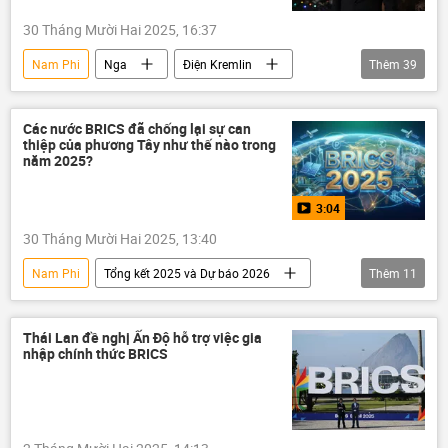
30 Tháng Mười Hai 2025, 16:37
Nam Phi
Nga
Điện Kremlin
Thêm
39
Việt Nam
Thế giới
Chính trị
Tô Lâm
Giáng sinh
Năm mới
Các nước BRICS đã chống lại sự can
thiệp của phương Tây như thế nào trong
Kim Jong-un
Donald Trump
năm 2025?
Vladimir Putin
Cuba
3:04
Kazakhstan
Abkhazia
30 Tháng Mười Hai 2025, 13:40
Azerbaijan
Armenia
Nam Phi
Tổng kết 2025 và Dự báo 2026
Thêm
11
Lương Cường
Prabowo Subianto
BRICS
Thế giới
Chính trị
Belarus
Kyrgyzstan
Tajikistan
phương Tây
Kinh tế
thương mại
Turkmenistan
Uzbekistan
Thái Lan đề nghị Ấn Độ hỗ trợ việc gia
nhập chính thức BRICS
Brazil
Nga
Trung Quốc
Nam Ossetia
Brazil
Hungary
Ấn Độ
Video
Venezuela
Ấn Độ
Tập Cận Bình
Trung Quốc
Bắc Triều Tiên
Lào