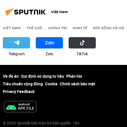
Việt Nam
VIỆT NAM
THẾ GIỚI
CHÍNH TRỊ
KINH TẾ
ĐỜI SỐNG XÃ HỘI
Telegram
Zalo
ТikТоk
Về đề án
Qui định sử dụng tư liệu
Phản hồi
Tiêu chuẩn cộng đồng
Cookie
Chính sách bảo mật
Privacy Feedback
© 2026 Sputnik Giữ toàn bộ bản quyền. 18+