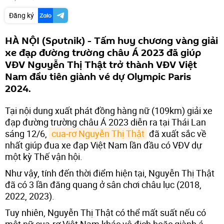
Đăng ký
HÀ NỘI (Sputnik) - Tấm huy chương vàng giải
xe đạp đường trường châu Á 2023 đã giúp
VĐV Nguyễn Thị Thật trở thành VĐV Việt
Nam đầu tiên giành vé dự Olympic Paris
2024.
Tại nội dung xuất phát đồng hàng nữ (109km) giải xe
đạp đường trường châu Á 2023 diễn ra tại Thái Lan
sáng 12/6,
cua-rơ Nguyễn Thị Thật
đã xuất sắc về
nhất giúp đua xe đạp Việt Nam lần đầu có VĐV dự
một kỳ Thế vận hội.
Như vậy, tính đến thời điểm hiện tại, Nguyễn Thị Thật
đã có 3 lần đăng quang ở sân chơi châu lục (2018,
2022, 2023).
Tuy nhiên, Nguyễn Thị Thật có thể mất suất nếu có
một nữ cua-rơ Việt Nam khác vô địch hoặc giành á