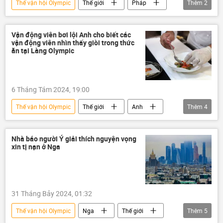
Thế vận hội Olympic
Thế giới
Pháp
Thêm
2
Thể thao
huy chương
Vận động viên bơi lội Anh cho biết các
vận động viên nhìn thấy giòi trong thức
ăn tại Làng Olympic
6 Tháng Tám 2024, 19:00
Thế vận hội Olympic
Thế giới
Anh
Thêm
4
bơi lội
Thể thao
món ăn
IOC
Nhà báo người Ý giải thích nguyện vọng
xin tị nạn ở Nga
31 Tháng Bảy 2024, 01:32
Thế vận hội Olympic
Nga
Thế giới
Thêm
5