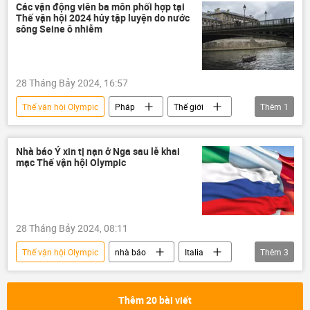
Các vận động viên ba môn phối hợp tại
Thế vận hội 2024 hủy tập luyện do nước
sông Seine ô nhiễm
28 Tháng Bảy 2024, 16:57
Thế vận hội Olympic
Pháp
Thế giới
Thêm
1
Paris
Nhà báo Ý xin tị nạn ở Nga sau lễ khai
mạc Thế vận hội Olympic
28 Tháng Bảy 2024, 08:11
Thế vận hội Olympic
nhà báo
Italia
Thêm
3
Thế giới
Nga
Pháp
Thêm 20 bài viết