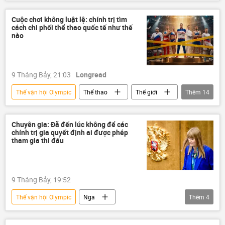
Quan điểm-Ý kiến
Video
Thế giới
Thể thao
Cuba
Cuộc chơi không luật lệ: chính trị tìm
cách chi phối thể thao quốc tế như thế
Ủy ban Olympic Quốc tế
nào
9 Tháng Bảy, 21:03
Longread
Thế vận hội Olympic
Thể thao
Thế giới
Thêm
14
Nga
Hoa Kỳ
FIFA
phương Tây
Donald Trump
Chuyên gia: Đã đến lúc không để các
chính trị gia quyết định ai được phép
Gianni Infantino
EU
Chính trị
tham gia thi đấu
trừng phạt
Các biện pháp trừng phạt chống Nga
9 Tháng Bảy, 19:52
Ủy ban Olympic Quốc tế
Thế vận hội Olympic
Nga
Thêm
4
Ủy ban Olympic Nga
Đức
Ba Lan
Duma Quốc gia Nga
Thể thao