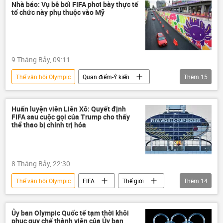
Thế giới
Quan điểm-Ý kiến
Nhà báo: Vụ bê bối FIFA phơi bày thực tế
tổ chức này phụ thuộc vào Mỹ
9 Tháng Bảy, 09:11
Thế vận hội Olympic
Quan điểm-Ý kiến
Thêm
15
Sputnik
Nga
Thể thao
Thế giới
Hoa Kỳ
NATO
Huấn luyện viên Liên Xô: Quyết định
FIFA sau cuộc gọi của Trump cho thấy
Israel
phương Tây
Châu Âu
thể thao bị chính trị hóa
doping
FIFA
Washington
Gianni Infantino
Donald Trump
8 Tháng Bảy, 22:30
World Cup
Thế vận hội Olympic
FIFA
Thế giới
Thêm
14
Nga
Liên Xô
Thể thao
Hoa Kỳ
World Cup
Châu Âu
Ủy ban Olympic Quốc tế tạm thời khôi
phục quy chế thành viên của Ủy ban