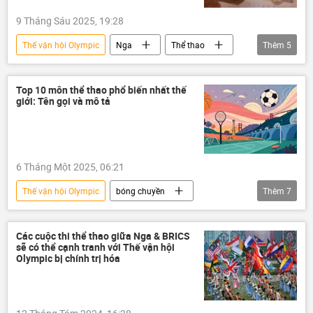
9 Tháng Sáu 2025, 19:28
Thế vận hội Olympic
Nga
Thể thao
Thêm
5
Chính trị
Thế giới
Vladimir Putin
quan hệ
quan hệ quốc tế
Top 10 môn thể thao phổ biến nhất thế
giới: Tên gọi và mô tả
6 Tháng Một 2025, 06:21
Thế vận hội Olympic
bóng chuyền
Thêm
7
Thể thao
Thế giới
bóng đá
bóng rổ
quần vợt
sân golf
Các cuộc thi thể thao giữa Nga & BRICS
sẽ có thể cạnh tranh với Thế vận hội
boxing
Olympic bị chính trị hóa