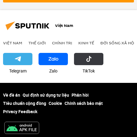
Việt Nam
VIỆT NAM
THẾ GIỚI
CHÍNH TRỊ
KINH TẾ
ĐỜI SỐNG XÃ HỘI
Telegram
Zalo
ТikТоk
Về đề án
Qui định sử dụng tư liệu
Phản hồi
Tiêu chuẩn cộng đồng
Cookie
Chính sách bảo mật
Privacy Feedback