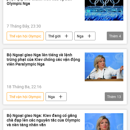
Israel
Emmanuel Macron
IOC
Olympic Nga
EU
Donald Trump
phương Tây
Quan điểm-Ý kiến
Sputnik
7 Tháng Bảy, 23:30
Thế vận hội Olympic
Thế giới
Nga
Thêm
4
quan hệ quốc tế
Hòa Bình
IOC
Ủy ban Olympic Quốc tế
Bộ Ngoại giao Nga lên tiếng về lệnh
trừng phạt của Kiev chống các vận động
viên Paralympic Nga
18 Tháng Ba, 22:16
Thế vận hội Olympic
Nga
Thêm
13
Bộ Ngoại giao Nga
Vladimir Putin
Maria Zakharova
Chính trị
Bộ Ngoại giao Nga: Kiev đang cố gắng
chà đạp lên các nguyên tắc của Olympic
Thế giới
IOC
và nền tảng nhân văn