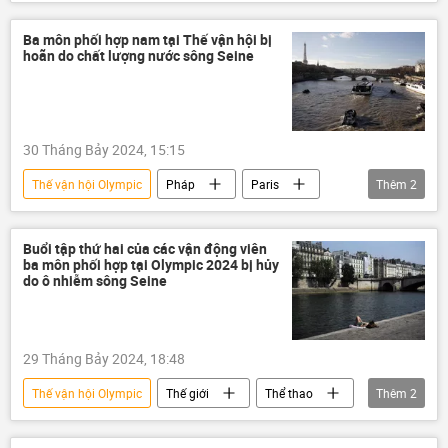
nhà báo
Pháp
Italia
Châu Âu
phương Tây
Ba môn phối hợp nam tại Thế vận hội bị
hoãn do chất lượng nước sông Seine
30 Tháng Bảy 2024, 15:15
Thế vận hội Olympic
Pháp
Paris
Thêm
2
Thế giới
Thể thao
Buổi tập thứ hai của các vận động viên
ba môn phối hợp tại Olympic 2024 bị hủy
do ô nhiễm sông Seine
29 Tháng Bảy 2024, 18:48
Thế vận hội Olympic
Thế giới
Thể thao
Thêm
2
Pháp
Paris