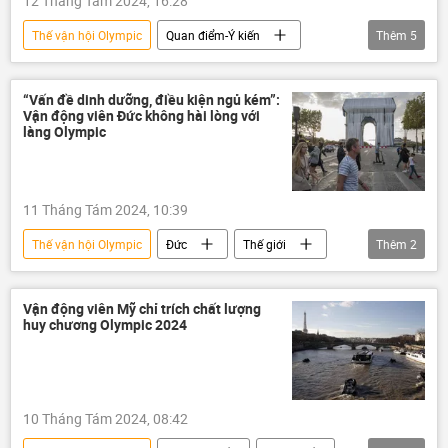
12 Tháng Tám 2024, 16:28
Thế vận hội Olympic
Quan điểm-Ý kiến
Thêm
5
chuyên gia
Thế giới
BRICS
Nga
Thể thao
“Vấn đề dinh dưỡng, điều kiện ngủ kém”:
Vận động viên Đức không hài lòng với
làng Olympic
11 Tháng Tám 2024, 10:39
Thế vận hội Olympic
Đức
Thế giới
Thêm
2
Pháp
Thể thao
Vận động viên Mỹ chỉ trích chất lượng
huy chương Olympic 2024
10 Tháng Tám 2024, 08:42