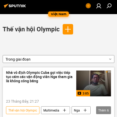
Việt Nam
Thế vận hội Olympic
Trong giai đoạn
Nhà vô địch Olympic Cuba gọi việc tiếp
tục cấm các vận động viên Nga tham gia
là không công bằng
3:05
23 Tháng Bảy, 21:27
Thế vận hội Olympic
Multimedia
Nga
Thêm
6