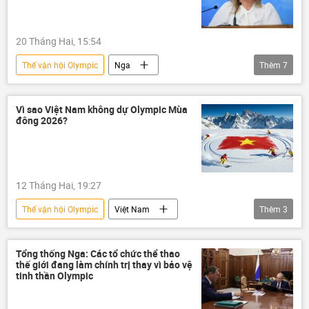
Ủy ban Olympic Quốc tế
Ủy ban Olympic Nga
Thể thao
20 Tháng Hai, 15:54
Ukraina
Vladimir Zelensky
Thế vận hội Olympic
Nga
Thêm
7
trừng phạt
Bộ Ngoại giao Nga
Maria Zakharova
Các biện pháp trừng phạt chống Nga
Thế giới
Chính trị
Belarus
Vì sao Việt Nam không dự Olympic Mùa
đông 2026?
Ukraina
Cuộc khủng hoảng ở Ukraina
12 Tháng Hai, 19:27
Thế vận hội Olympic
Việt Nam
Thêm
3
thông tin
Thể thao
Đông Nam Á
vận động viên thể
Tổng thống Nga: Các tổ chức thể thao
thế giới đang làm chính trị thay vì bảo vệ
tinh thần Olympic