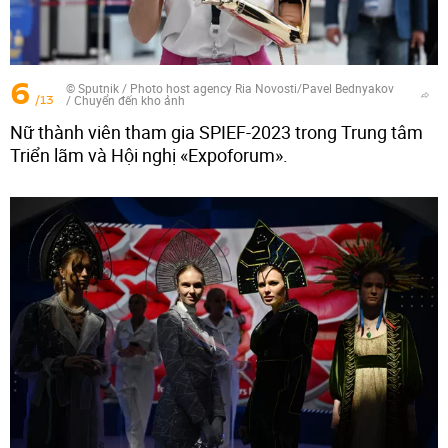
6
© Sputnik / Photo host agency Ria Novosti/Pavel Bednyakov
/13
/
Chuyển đến kho ảnh
Nữ thành viên tham gia SPIEF-2023 trong Trung tâm
Triển lãm và Hội nghị «Expoforum».