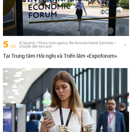
5
© Sputnik / Photo host agency Ria Novosti/Alexei Danichev
/
/13
Chuyển đến kho ảnh
Tại Trung tâm Hội nghị và Triển lãm «Expoforum».