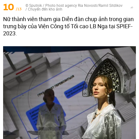
10
© Sputnik / Photo host agency Ria Novosti/Ramil Sitdikov
/13
/
Chuyển đến kho ảnh
Nữ thành viên tham gia Diễn đàn chụp ảnh trong gian
trưng bày của Viện Công tố Tối cao LB Nga tại SPIEF-
2023.