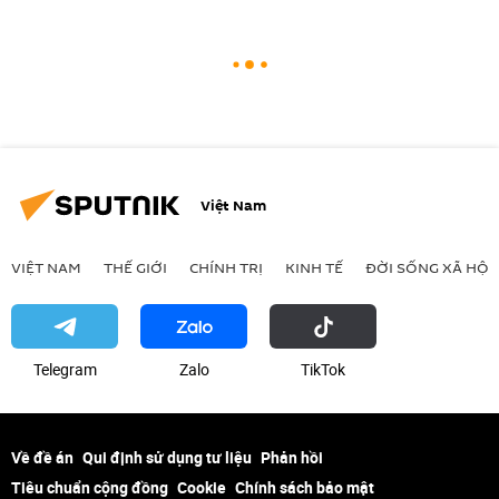
Việt Nam
VIỆT NAM
THẾ GIỚI
CHÍNH TRỊ
KINH TẾ
ĐỜI SỐNG XÃ HỘI
Telegram
Zalo
ТikТоk
Về đề án
Qui định sử dụng tư liệu
Phản hồi
Tiêu chuẩn cộng đồng
Cookie
Chính sách bảo mật