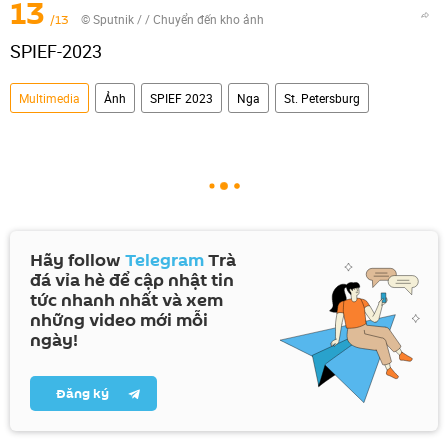
13
/13
© Sputnik /
/
Chuyển đến kho ảnh
SPIEF-2023
Multimedia
Ảnh
SPIEF 2023
Nga
St. Petersburg
Hãy follow
Telegram
Trà
đá vỉa hè để cập nhật tin
tức nhanh nhất và xem
những video mới mỗi
ngày!
Đăng ký