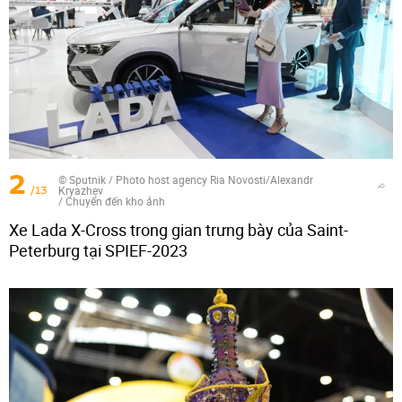
2
© Sputnik / Photo host agency Ria Novosti/Alexandr
/13
Kryazhev
/
Chuyển đến kho ảnh
Xe Lada X-Cross trong gian trưng bày của Saint-
Peterburg tại SPIEF-2023