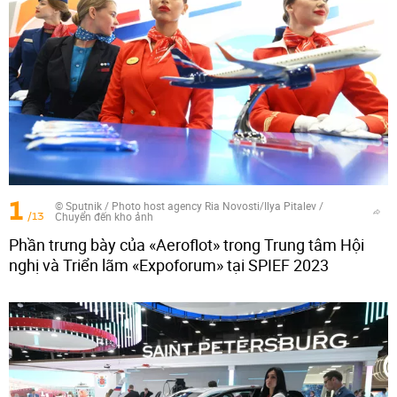
1
© Sputnik / Photo host agency Ria Novosti/Ilya Pitalev
/
/13
Chuyển đến kho ảnh
Phần trưng bày của «Aeroflot» trong Trung tâm Hội
nghị và Triển lãm «Expoforum» tại SPIEF 2023