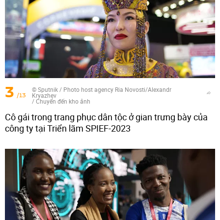
3
© Sputnik / Photo host agency Ria Novosti/Alexandr
/13
Kryazhev
/
Chuyển đến kho ảnh
Cô gái trong trang phục dân tộc ở gian trưng bày của
công ty tại Triển lãm SPIEF-2023