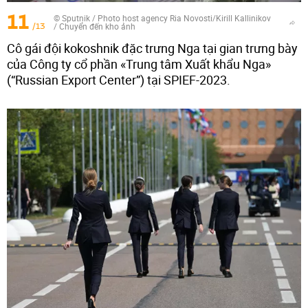
11
© Sputnik / Photo host agency Ria Novosti/Kirill Kallinikov
/13
/
Chuyển đến kho ảnh
Cô gái đội kokoshnik đặc trưng Nga tại gian trưng bày
của Công ty cổ phần «Trung tâm Xuất khẩu Nga»
(“Russian Export Center”) tại SPIEF-2023.