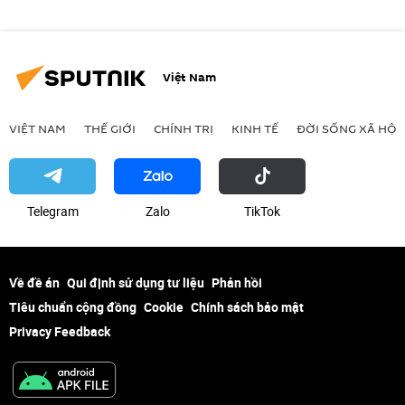
Việt Nam
VIỆT NAM
THẾ GIỚI
CHÍNH TRỊ
KINH TẾ
ĐỜI SỐNG XÃ HỘI
Telegram
Zalo
ТikТоk
Về đề án
Qui định sử dụng tư liệu
Phản hồi
Tiêu chuẩn cộng đồng
Cookie
Chính sách bảo mật
Privacy Feedback