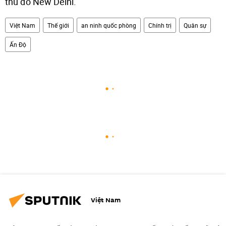
thủ đô New Delhi.
Việt Nam
Thế giới
an ninh quốc phòng
Chính trị
Quân sự
Ấn Độ
Việt Nam