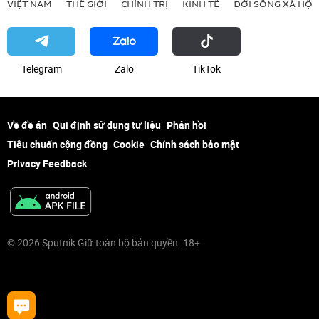
VIỆT NAM
THẾ GIỚI
CHÍNH TRỊ
KINH TẾ
ĐỜI SỐNG XÃ HỘI
Telegram
Zalo
ТikТоk
Về đề án
Qui định sử dụng tư liệu
Phản hồi
Tiêu chuẩn cộng đồng
Cookie
Chính sách bảo mật
Privacy Feedback
© 2026 Sputnik Giữ toàn bộ bản quyền. 18+