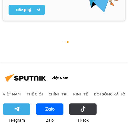
Đăng ký
Việt Nam
VIỆT NAM
THẾ GIỚI
CHÍNH TRỊ
KINH TẾ
ĐỜI SỐNG XÃ HỘI
Telegram
Zalo
ТikТоk