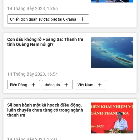
14 Tháng Bảy 2023, 16:56
Chiến dịch quân sự đặc biệt tại Ukraina
Maria Zakharova
Bộ Ngoại giao Nga
Nga
NATO
Ukraina
Con dấu không rõ Hoàng Sa: Thanh tra
tỉnh Quảng Nam nói gì?
Cuộc khủng hoảng ở Ukraina
Chính trị
Thế giới
Vấn đề hạt nhân
14 Tháng Bảy 2023, 16:54
Biển Đông
thông tin
Việt Nam
thanh tra
Trường Sa
Hoàng Sa
Biển Hoa Đông
chủ quyền
Sẽ ban hành một kế hoạch điều động,
luân chuyển chưa từng có trong ngành
biển đảo
Vấn đề biển đảo
thanh tra
14 Tháng Bảy 2023, 16:31