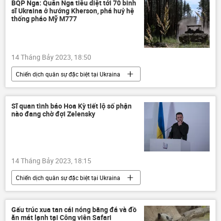
hàng không
Pháp luật
điều tra
BQP Nga: Quân Nga tiêu diệt tới 70 binh
sĩ Ukraina ở hướng Kherson, phá huỷ hệ
thống pháo Mỹ M777
14 Tháng Bảy 2023, 18:50
Chiến dịch quân sự đặc biệt tại Ukraina
Bộ Quốc phòng Nga
Nga
Ukraina
Cuộc khủng hoảng ở Ukraina
Sĩ quan tình báo Hoa Kỳ tiết lộ số phận
nào đang chờ đợi Zelensky
lực lượng vũ trang Nga
Quân sự
xung đột quân sự
Quân đội Nga
14 Tháng Bảy 2023, 18:15
Chiến dịch quân sự đặc biệt tại Ukraina
Vladimir Zelensky
Ukraina
Cuộc khủng hoảng ở Ukraina
Nga
Gấu trúc xua tan cái nóng bằng đá và đồ
ăn mát lạnh tại Công viên Safari