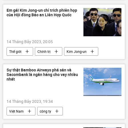
Biển Đen
an ninh quốc phòng
Quân sự
mìn
Em gái Kim Jong-un chỉ trích phiên họp
của Hội đồng Bảo an Liên Hợp Quốc
14 Tháng Bảy 2023, 20:05
Thế giới
Chính trị
Kim Jong-un
Bắc Triều Tiên
phóng tên lửa tầm xa
Liên Hợp Quốc
Hội đồng Bảo an LHQ
Sự thật Bamboo Airways phá sản và
Sacombank là ngân hàng cho vay nhiều
nhất
14 Tháng Bảy 2023, 19:34
Việt Nam
công ty
Bamboo Airways
Sacombank