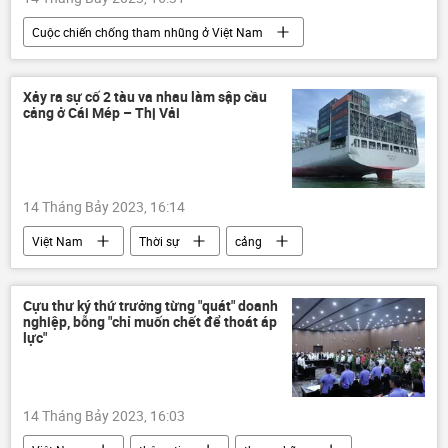
Сuộc chiến chống tham nhũng ở Việt Nam
Việt Nam
hối lộ
nhận hối lộ
thông tin
thanh tra
Xảy ra sự cố 2 tàu va nhau làm sập cầu
cảng ở Cái Mép – Thị Vải
Thanh tra Chính phủ
14 Tháng Bảy 2023, 16:14
Việt Nam
Thời sự
cảng
Cựu thư ký thứ trưởng từng "quát" doanh
nghiệp, bỗng "chỉ muốn chết để thoát áp
lực"
14 Tháng Bảy 2023, 16:03