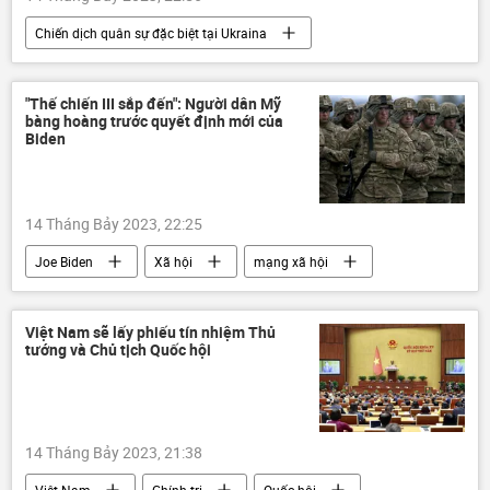
Chiến dịch quân sự đặc biệt tại Ukraina
Ukraina
Cuộc khủng hoảng ở Ukraina
xung đột quân sự
Quân sự
LNR
"Thế chiến III sắp đến": Người dân Mỹ
bàng hoàng trước quyết định mới của
Sáp nhập DNR, LNR, Zaporozhye và Kherson vào Nga
Biden
DNR
14 Tháng Bảy 2023, 22:25
Joe Biden
Xã hội
mạng xã hội
Quân sự
Thế giới
an ninh quốc phòng
Báo chí thế giới
Việt Nam sẽ lấy phiếu tín nhiệm Thủ
tướng và Chủ tịch Quốc hội
14 Tháng Bảy 2023, 21:38