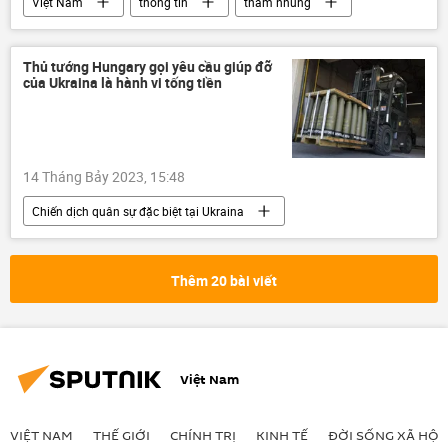
Việt Nam
thông tin
tham nhũng
Сuộc chiến chống tham nhũng ở Việt Nam
chuyến bay
Covid-19 tại Việt Nam
Thủ tướng Hungary gọi yêu cầu giúp đỡ
của Ukraina là hành vi tống tiền
hối lộ
nhận hối lộ
14 Tháng Bảy 2023, 15:48
Chiến dịch quân sự đặc biệt tại Ukraina
Ukraina
Cuộc khủng hoảng ở Ukraina
Thế giới
Chính trị
Viktor Orban
Thêm 20 bài viết
viện trợ quân sự
Việt Nam
VIỆT NAM
THẾ GIỚI
CHÍNH TRỊ
KINH TẾ
ĐỜI SỐNG XÃ HỘI