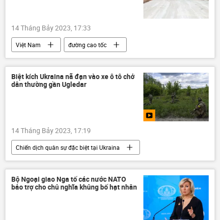
14 Tháng Bảy 2023, 17:33
Việt Nam
đường cao tốc
Bộ Giao thông Vận tải
xây dựng
Biệt kích Ukraina nã đạn vào xe ô tô chở
dân thường gần Ugledar
14 Tháng Bảy 2023, 17:19
Chiến dịch quân sự đặc biệt tại Ukraina
Ukraina
Cuộc khủng hoảng ở Ukraina
xung đột quân sự
Thế giới
Bộ Ngoại giao Nga tố các nước NATO
bảo trợ cho chủ nghĩa khủng bố hạt nhân
phá hoại