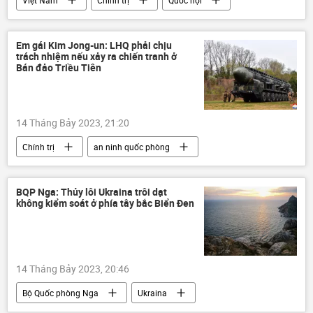
Việt Nam
Chính trị
Quốc hội
Pháp luật
Vương Đình Huệ
Em gái Kim Jong-un: LHQ phải chịu
trách nhiệm nếu xảy ra chiến tranh ở
Bán đảo Triều Tiên
14 Tháng Bảy 2023, 21:20
Chính trị
an ninh quốc phòng
Thế giới
Liên Hợp Quốc
Hội đồng Bảo an LHQ
Bắc Triều Tiên
BQP Nga: Thủy lôi Ukraina trôi dạt
không kiểm soát ở phía tây bắc Biển Đen
Hoa Kỳ
14 Tháng Bảy 2023, 20:46
Bộ Quốc phòng Nga
Ukraina