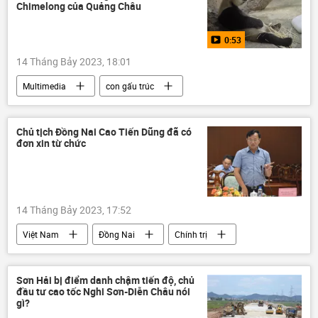
xung đột quân sự
Thế giới
Chimelong của Quảng Châu
0:53
14 Tháng Bảy 2023, 18:01
Multimedia
con gấu trúc
Trung Quốc
Video
Thế giới
Chủ tịch Đồng Nai Cao Tiến Dũng đã có
đơn xin từ chức
14 Tháng Bảy 2023, 17:52
Việt Nam
Đồng Nai
Chính trị
xin từ chức
Sơn Hải bị điểm danh chậm tiến độ, chủ
đầu tư cao tốc Nghi Sơn-Diễn Châu nói
gì?