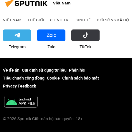
Việt Nam
VIỆT NAM
THẾ GIỚI
CHÍNH TRỊ
KINH TẾ
ĐỜI SỐNG XÃ HỘI
Telegram
Zalo
ТikТоk
Về đề án
Qui định sử dụng tư liệu
Phản hồi
Tiêu chuẩn cộng đồng
Cookie
Chính sách bảo mật
Privacy Feedback
© 2026 Sputnik Giữ toàn bộ bản quyền. 18+