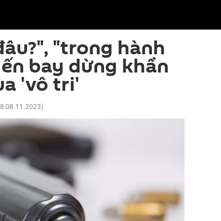
đâu?", "trong hành
uyến bay dừng khẩn
a 'vô tri'
48 08.11.2023
)