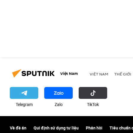
Việt Nam
VIỆT NAM
THẾ GIỚI
Telegram
Zalo
ТikТоk
Về đề án
Qui định sử dụng tư liệu
Phản hồi
Tiêu chuẩn 