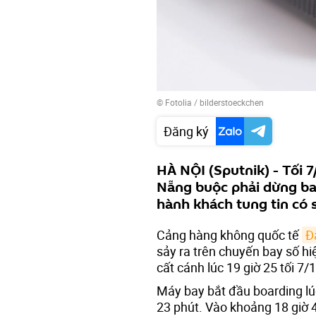
©
Fotolia
/ bilderstoeckchen
Đăng ký
HÀ NỘI (Sputnik) - Tối 
Nẵng buộc phải dừng bay
hành khách tung tin có 
Cảng hàng không quốc tế
Đ
sảy ra trên chuyến bay số h
cất cánh lúc 19 giờ 25 tối 7/1
Máy bay bắt đầu boarding lúc
23 phút. Vào khoảng 18 giờ 4