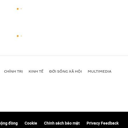
CHÍNH TRỊ
KINH TẾ
ĐỜI SỐNG XÃ HỘI
MULTIMEDIA
cộng đồng
Cookie
Chính sách bảo mật
Privacy Feedback