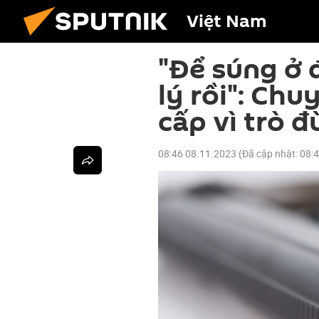
Việt Nam
"Để súng ở 
lý rồi": Ch
cấp vì trò đù
08:46 08.11.2023
(Đã cập nhật:
08: