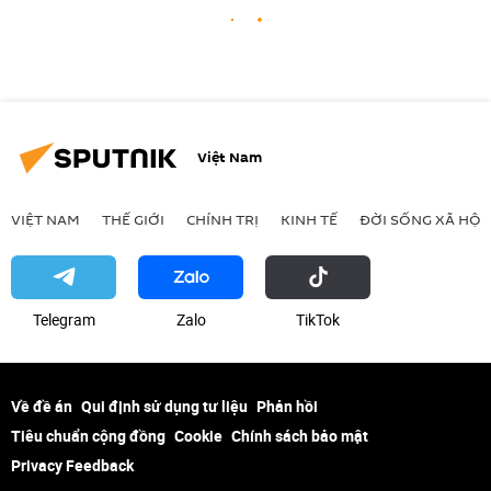
Việt Nam
VIỆT NAM
THẾ GIỚI
CHÍNH TRỊ
KINH TẾ
ĐỜI SỐNG XÃ HỘI
Telegram
Zalo
ТikТоk
Về đề án
Qui định sử dụng tư liệu
Phản hồi
Tiêu chuẩn cộng đồng
Cookie
Chính sách bảo mật
Privacy Feedback