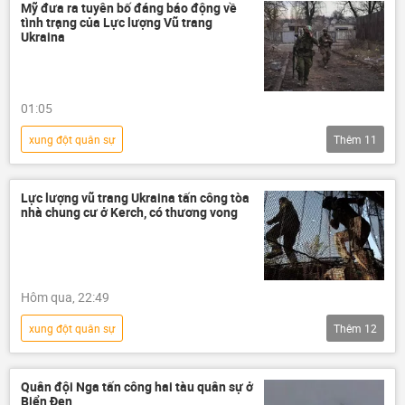
Thế giới
Ukraina
Mỹ đưa ra tuyên bố đáng báo động về
tình trạng của Lực lượng Vũ trang
Quân đội Ukraina
Ukraina
Cuộc khủng hoảng ở Ukraina
Nga
Liên bang Nga
chiến dịch
01:05
xung đột
Vladimir Zelensky
xung đột quân sự
Thêm
11
Chiến dịch quân sự đặc biệt tại Ukraina
Nga
Ukraina
Hoa Kỳ
Lực lượng vũ trang Ukraina tấn công tòa
nhà chung cư ở Kerch, có thương vong
Quân đội Ukraina
Moskva
Kiev
Dmitry Peskov
Vladimir Putin
NATO
Thế giới
Hôm qua, 22:49
xung đột quân sự
Thêm
12
Chiến dịch quân sự đặc biệt tại Ukraina
Nga
Ukraina
Quân đội Ukraina
Quân đội Nga tấn công hai tàu quân sự ở
Biển Đen