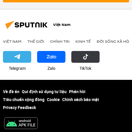
lực lượng vũ trang Nga
lực lượng vũ trang
Video
bị thương
thiệt mạng
Kiev
khủng bố
Việt Nam
VIỆT NAM
THẾ GIỚI
CHÍNH TRỊ
KINH TẾ
ĐỜI SỐNG XÃ HỘI
Telegram
Zalo
ТikТоk
Về đề án
Qui định sử dụng tư liệu
Phản hồi
Tiêu chuẩn cộng đồng
Cookie
Chính sách bảo mật
Privacy Feedback