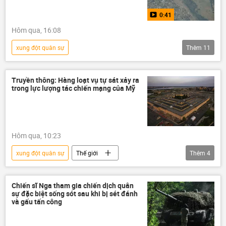
Cuộc khủng hoảng ở Ukraina
Nga
0:41
Liên bang Nga
Liên Xô
Hôm qua, 16:08
chiến dịch
xung đột
chuyên gia
xung đột quân sự
Thêm
11
Quan điểm-Ý kiến
Chiến dịch quân sự đặc biệt tại Ukraina
Thế giới
Nga
Liên bang Nga
Truyền thông: Hàng loạt vụ tự sát xảy ra
trong lực lượng tác chiến mạng của Mỹ
Ukraina
Quân đội Ukraina
Cuộc khủng hoảng ở Ukraina
chiến dịch
xung đột
Bộ Quốc phòng Nga
Hôm qua, 10:23
Video
xung đột quân sự
Thế giới
Thêm
4
Báo chí thế giới
Hoa Kỳ
tự sát
Lầu Năm Góc
Chiến sĩ Nga tham gia chiến dịch quân
sự đặc biệt sống sót sau khi bị sét đánh
và gấu tấn công