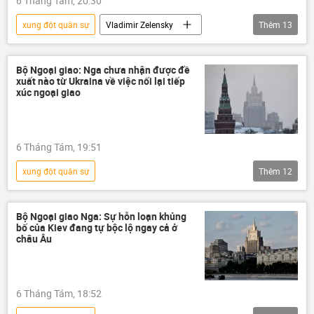
6 Tháng Tám, 20:30
chính quyền
xung đột
Quân sự
xung đột quân sự
Vladimir Zelensky
Thêm
13
Chiến dịch quân sự đặc biệt tại Ukraina
NATO
Ukraina
Bộ Ngoại giao: Nga chưa nhận được đề
xuất nào từ Ukraina về việc nối lại tiếp
Cuộc khủng hoảng ở Ukraina
Chính trị
xúc ngoại giao
Thế giới
Thổ Nhĩ Kỳ
Romania
Anh
Nga
xung đột
6 Tháng Tám, 19:51
chuyên gia
Quan điểm-Ý kiến
xung đột quân sự
Thêm
12
Chiến dịch quân sự đặc biệt tại Ukraina
Ukraina
Quân đội Ukraina
Bộ Ngoại giao Nga: Sự hỗn loạn khủng
bố của Kiev đang tự bộc lộ ngay cả ở
Trung Quốc
Chính trị
Thế giới
châu Âu
Vladimir Zelensky
Nga
Bộ Ngoại giao Nga
xung đột
6 Tháng Tám, 18:52
Zaporozhye
Vladimir Putin