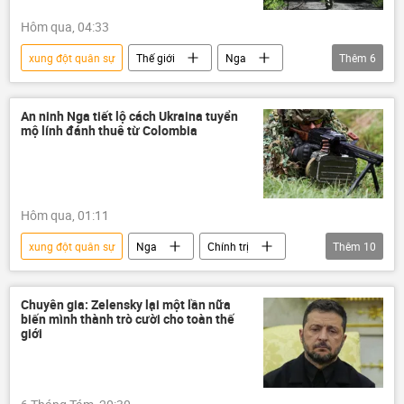
Hôm qua, 04:33
xung đột quân sự
Thế giới
Nga
Thêm
6
Liên bang Nga
Ukraina
Quân đội Ukraina
An ninh Nga tiết lộ cách Ukraina tuyển
mộ lính đánh thuê từ Colombia
Cuộc khủng hoảng ở Ukraina
lực lượng vũ trang Nga
Quân đội Nga
Hôm qua, 01:11
xung đột quân sự
Nga
Chính trị
Thêm
10
Thế giới
Ukraina
Quân đội Ukraina
Chuyên gia: Zelensky lại một lần nữa
biến mình thành trò cười cho toàn thế
Cuộc khủng hoảng ở Ukraina
Colombia
giới
Sân bay
Chiến dịch quân sự đặc biệt tại Ukraina