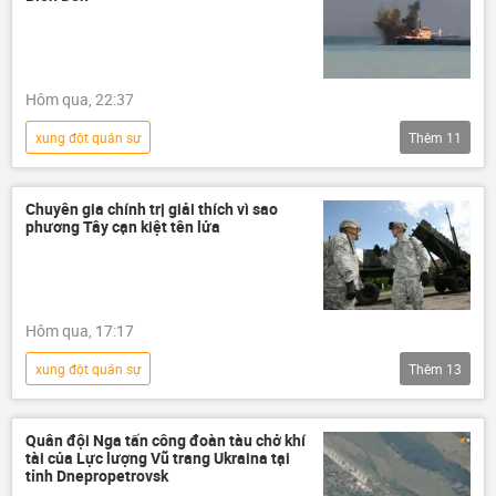
UAV
Crưm
Thế giới
NATO
Bộ Quốc phòng Nga
Quân đội Nga
Quân sự
quân đội
Hôm qua, 22:37
xung đột quân sự
Thêm
11
Chiến dịch quân sự đặc biệt tại Ukraina
Nga
Ukraina
Quân đội Nga
Chuyên gia chính trị giải thích vì sao
phương Tây cạn kiệt tên lửa
Quân đội Ukraina
Quân sự
Thế giới
quân đội
Biển Đen
UAV
Bộ Quốc phòng Nga
Hôm qua, 17:17
xung đột quân sự
Thêm
13
Chiến dịch quân sự đặc biệt tại Ukraina
Thế giới
Vladimir Zelensky
Quân đội Nga tấn công đoàn tàu chở khí
tài của Lực lượng Vũ trang Ukraina tại
Ukraina
Quân đội Ukraina
tỉnh Dnepropetrovsk