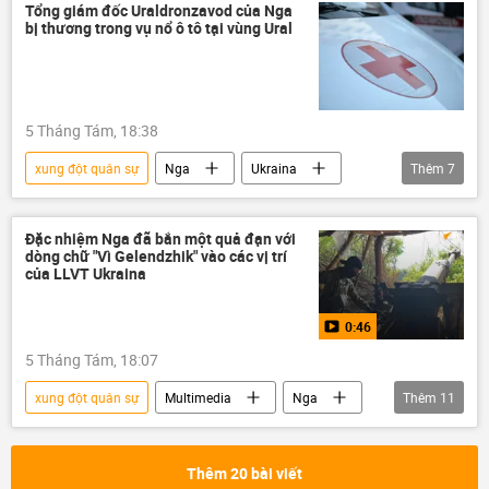
Thế giới
Nga
Liên bang Nga
Tổng giám đốc Uraldronzavod của Nga
bị thương trong vụ nổ ô tô tại vùng Ural
Ukraina
Quân đội Ukraina
Cuộc khủng hoảng ở Ukraina
khủng bố
UAV
xung đột
chiến dịch
5 Tháng Tám, 18:38
xung đột quân sự
Nga
Ukraina
Thêm
7
Thế giới
vụ khủng bố
UAV
Quân sự
Quân đội Nga
quân đội
Đặc nhiệm Nga đã bắn một quả đạn với
dòng chữ "Vì Gelendzhik" vào các vị trí
Chiến dịch quân sự đặc biệt tại Ukraina
của LLVT Ukraina
0:46
5 Tháng Tám, 18:07
xung đột quân sự
Multimedia
Nga
Thêm
11
Quân đội Nga
Ukraina
Cuộc khủng hoảng ở Ukraina
Thế giới
Thêm 20 bài viết