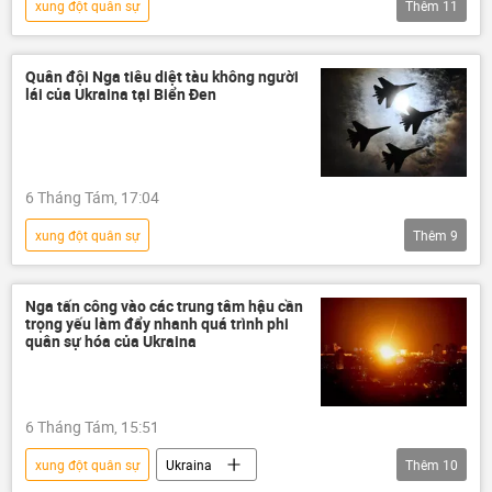
xung đột quân sự
Thêm
11
Chiến dịch quân sự đặc biệt tại Ukraina
Thế giới
Bộ Ngoại giao Nga
Quân đội Nga tiêu diệt tàu không người
lái của Ukraina tại Biển Đen
Chính trị
khủng bố
Ukraina
Quân đội Ukraina
Cuộc khủng hoảng ở Ukraina
6 Tháng Tám, 17:04
Liên bang Nga
chiến dịch
xung đột quân sự
Thêm
9
xung đột
Chiến dịch quân sự đặc biệt tại Ukraina
Thế giới
Nga
Liên bang Nga
Nga tấn công vào các trung tâm hậu cần
trọng yếu làm đẩy nhanh quá trình phi
Ukraina
Quân đội Ukraina
quân sự hóa của Ukraina
Cuộc khủng hoảng ở Ukraina
Quân sự
chiến dịch
6 Tháng Tám, 15:51
xung đột quân sự
Ukraina
Thêm
10