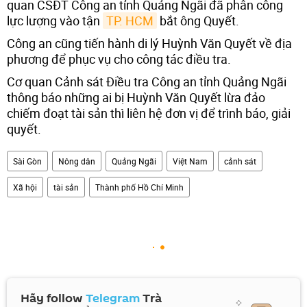
quan CSĐT Công an tỉnh Quảng Ngãi đã phân công
lực lượng vào tận
TP. HCM
bắt ông Quyết.
Công an cũng tiến hành di lý Huỳnh Văn Quyết về địa
phương để phục vụ cho công tác điều tra.
Cơ quan Cảnh sát Điều tra Công an tỉnh Quảng Ngãi
thông báo những ai bị Huỳnh Văn Quyết lừa đảo
chiếm đoạt tài sản thì liên hệ đơn vị để trình báo, giải
quyết.
Sài Gòn
Nông dân
Quảng Ngãi
Việt Nam
cảnh sát
Xã hội
tài sản
Thành phố Hồ Chí Minh
Hãy follow
Telegram
Trà