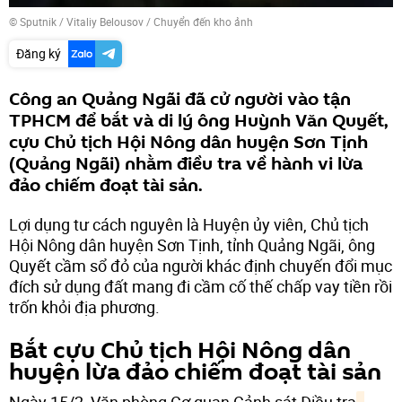
© Sputnik / Vitaliy Belousov
/
Chuyển đến kho ảnh
Đăng ký
Công an Quảng Ngãi đã cử người vào tận
TPHCM để bắt và di lý ông Huỳnh Văn Quyết,
cựu Chủ tịch Hội Nông dân huyện Sơn Tịnh
(Quảng Ngãi) nhằm điều tra về hành vi lừa
đảo chiếm đoạt tài sản.
Lợi dụng tư cách nguyên là Huyện ủy viên, Chủ tịch
Hội Nông dân huyện Sơn Tịnh, tỉnh Quảng Ngãi, ông
Quyết cầm sổ đỏ của người khác định chuyến đổi mục
đích sử dụng đất mang đi cầm cố thế chấp vay tiền rồi
trốn khỏi địa phương.
Bắt cựu Chủ tịch Hội Nông dân
huyện lừa đảo chiếm đoạt tài sản
Ngày 15/2, Văn phòng Cơ quan Cảnh sát Điều tra