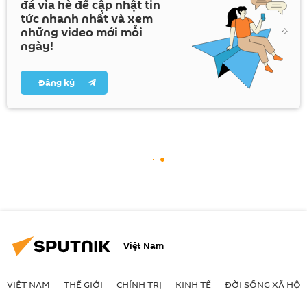
đá vỉa hè để cập nhật tin
tức nhanh nhất và xem
những video mới mỗi
ngày!
Đăng ký
Việt Nam
VIỆT NAM
THẾ GIỚI
CHÍNH TRỊ
KINH TẾ
ĐỜI SỐNG XÃ HỘI