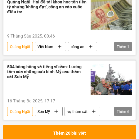
Quảng Bình
Quảng Nam
Nghệ An
Quảng Ngãi: Hai đề tài khoa học tốn tiền
tỷ nhưng 'không đạt', công an vào cuộc
điều tra
9 Tháng Sáu 2025, 00:46
Quảng Ngãi
Việt Nam
công an
Thêm
1
điều tra
504 bông hồng và tiếng vĩ cầm: Lương
tâm của những cựu binh Mỹ sau thảm
sát Sơn Mỹ
16 Tháng Ba 2025, 17:17
Quảng Ngãi
Sơn Mỹ
vụ thảm sát
Thêm
6
chiến tranh Việt Nam
Hoa Kỳ
Thế giới
thông tin
phương Tây
Thêm 20 bài viết