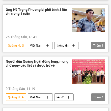
Campuchia
biên giới
bộ đội
Bộ đội Biên phòng
quốc phòng
Ông Hồ Trọng Phương bị phê bình 3 lần
chỉ trong 1 tuần
Bộ Quốc phòng Việt Nam
26 Tháng Sáu, 18:41
Quảng Ngãi
Việt Nam
thông tin
Thêm
1
phê bình
Người dân Quảng Ngãi đồng lòng, mong
chờ ngày các liệt sỹ được trở về
9 Tháng Sáu, 11:19
Quảng Ngãi
Việt Nam
liệt sĩ
Thêm
4
thương binh liệt sĩ
hài cốt