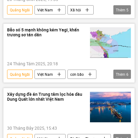
Quảng Ngãi
Việt Nam
Xã hội
Thêm
5
trái phép
Trung Quốc
thông tin
CSGT
công an
Bão số 5 mạnh không kém Yagi, khẩn
trương sơ tán dân
24 Tháng Tám 2025, 20:18
Quảng Ngãi
Việt Nam
cơn bão
Thêm
6
Mưa bão, lũ lụt lịch sử, thiên tai kinh hoàng ở Việt Nam
thông tin
dự báo
thiên tai
Xây dựng đề án Trung tâm lọc hóa dầu
Dung Quất lớn nhất Việt Nam
Thời tiết
Nghệ An
30 Tháng Bảy 2025, 15:43