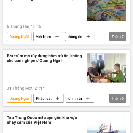
chiến tranh Việt Nam
quân đội Mỹ
5 Tháng Hai, 18:45
Quảng Ngãi
Việt Nam
thông tin
Thêm
7
đấu thầu
Quảng Trị
Bộ Tài Chính VN
tài chính
đầu tư
Bắt trùm ma túy dựng hầm trú ẩn, khống
chế con nghiện ở Quảng Ngãi
Thanh Hóa
Kinh tế
31 Tháng Một, 21:14
Quảng Ngãi
Pháp luật
Chính trị
Thêm
6
Việt Nam
điều tra
ma túy
cảnh sát
Cảnh sát Việt Nam
Tàu Trung Quốc mắc cạn gần khu vực
nhạy cảm của Việt Nam
công an