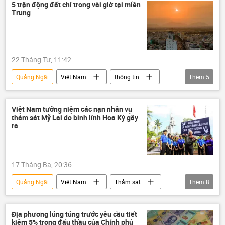
chiến tranh
Bộ Quốc phòng Việt Nam
5 trận động đất chỉ trong vài giờ tại miền
Trung
22 Tháng Tư, 11:42
Quảng Ngãi
Việt Nam
thông tin
Thêm
5
trận động đất
dự đoán động đất
thiên nhiên
Thời tiết
Đà Nẵng
Việt Nam tưởng niệm các nạn nhân vụ
thảm sát Mỹ Lai do binh lính Hoa Kỳ gây
ra
17 Tháng Ba, 20:36
Quảng Ngãi
Việt Nam
Thảm sát
Thêm
8
Sơn Mỹ
thông tin
Hoa Kỳ
Hà Nội
Mỹ Lai
Hồ Chí Minh
Địa phương lúng túng trước yêu cầu tiết
kiệm 5% trong đấu thầu của Chính phủ