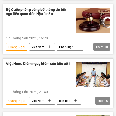
Cao Bằng
Bộ Xây dựng
Phạm Minh Chính
Cần Thơ
FDI
Bộ Quốc phòng công bố thông tin bất
ngờ liên quan đến Hậu ‘pháo’
Châu Đốc
Sóc Trăng
Kinh tế
xây dựng
Gia Lai
Hà Nội
17 Tháng Sáu 2025, 16:28
Quảng Ngãi
Việt Nam
Pháp luật
Thêm
10
Nha Trang
vi phạm
Vĩnh Phúc
Khánh Hòa
Bộ Quốc phòng Việt Nam
Việt Nam: Điểm nguy hiểm của bão số 1
Phú Thọ
Vĩnh Long
nhận hối lộ
hối lộ
luật hình sự
11 Tháng Sáu 2025, 21:40
Quảng Ngãi
Việt Nam
cơn bão
Thêm
6
thông tin
Hà Nội
thiên tai