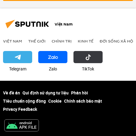
Việt Nam
Việt Nam
VIỆT NAM
THẾ GIỚI
CHÍNH TRỊ
KINH TẾ
ĐỜI SỐNG XÃ HỘI
Telegram
Zalo
ТikТоk
Về đề án
Qui định sử dụng tư liệu
Phản hồi
Tiêu chuẩn cộng đồng
Cookie
Chính sách bảo mật
Privacy Feedback