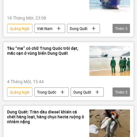
18 Tháng Một, 23:08
Quảng Ngãi
Việt Nam
Dung Quất
Thêm
5
Petrolimex
thông tin
Trung Quốc
Thế giới
nhà máy lọc dầu Dung Quất
Tàu “ma” có chữ Trung Quốc trôi dạt,
mắc cạn ở vùng biển Dung Quất
4 Tháng Một, 15:44
Quảng Ngãi
Trung Quốc
Dung Quất
Thêm
5
Pháp luật
Thế giới
Chính trị
Việt Nam
Kinh tế
Dung Quất: Tràn dầu diesel khiến cá
chết hàng loạt, hàng chục hecta ruộng ô
nhiễm nặng