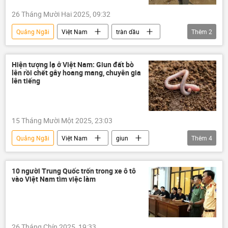
26 Tháng Mười Hai 2025, 09:32
Quảng Ngãi
Việt Nam
tràn dầu
Thêm
2
nhà máy lọc dầu Dung Quất
Cá chết
Hiện tượng lạ ở Việt Nam: Giun đất bò
lên rồi chết gây hoang mang, chuyên gia
lên tiếng
15 Tháng Mười Một 2025, 23:03
Quảng Ngãi
Việt Nam
giun
Thêm
4
thiên nhiên
môi trường
sinh thái-môi trường
đất
10 người Trung Quốc trốn trong xe ô tô
vào Việt Nam tìm việc làm
26 Tháng Chín 2025, 19:33