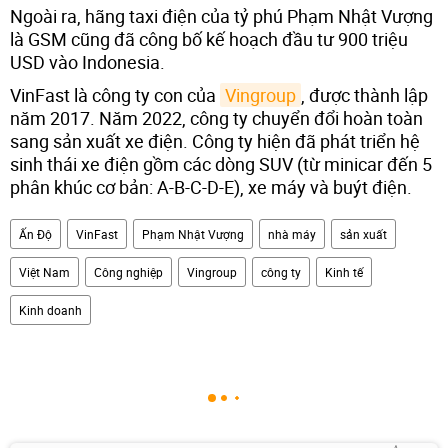
Ngoài ra, hãng taxi điện của tỷ phú Phạm Nhật Vượng
là GSM cũng đã công bố kế hoạch đầu tư 900 triệu
USD vào Indonesia.
VinFast là công ty con của
Vingroup
, được thành lập
năm 2017. Năm 2022, công ty chuyển đổi hoàn toàn
sang sản xuất xe điện. Công ty hiện đã phát triển hệ
sinh thái xe điện gồm các dòng SUV (từ minicar đến 5
phân khúc cơ bản: A-B-C-D-E), xe máy và buýt điện.
Ấn Độ
VinFast
Phạm Nhật Vượng
nhà máy
sản xuất
Việt Nam
Công nghiệp
Vingroup
công ty
Kinh tế
Kinh doanh