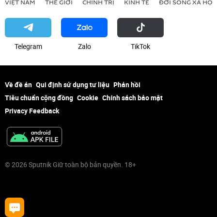
VIỆT NAM
THẾ GIỚI
CHÍNH TRỊ
KINH TẾ
ĐỜI SỐNG XÃ HỘI
Telegram
Zalo
ТikТоk
Về đề án
Qui định sử dụng tư liệu
Phản hồi
Tiêu chuẩn cộng đồng
Cookie
Chính sách bảo mật
Privacy Feedback
© 2026 Sputnik Giữ toàn bộ bản quyền. 18+