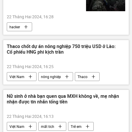
22 Tháng Hai 2024, 16:28
hacker
Chiến dịch quân sự đặc biệt tại Ukraina
Nga
Cuộc khủng hoảng ở Ukraina
Thaco chốt dự án nông nghiệp 750 triệu USD ở Lào:
Cổ phiếu HNG phi kịch trần
Ukraina
Quân sự
quân đội
lực lượng vũ trang
Thế giới
22 Tháng Hai 2024, 16:25
Việt Nam
nông nghiệp
Thaco
đầu tư
dự án
Lào
Nữ sinh ở nhà bạn quen qua MXH không về, mẹ nhận
nhận được tin nhắn tống tiền
22 Tháng Hai 2024, 16:13
Việt Nam
mất tích
Trẻ em