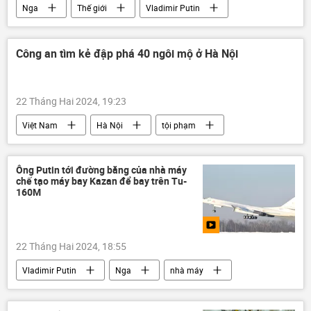
Nga
Thế giới
Vladimir Putin
Chính trị
ngoại giao
di cư
Xã hội
Văn hóa
Công an tìm kẻ đập phá 40 ngôi mộ ở Hà Nội
22 Tháng Hai 2024, 19:23
Việt Nam
Hà Nội
tội phạm
lăng mộ
Xã hội
Pháp luật
phá hoại
công an
Ông Putin tới đường băng của nhà máy
chế tạo máy bay Kazan để bay trên Tu-
160M
22 Tháng Hai 2024, 18:55
Vladimir Putin
Nga
nhà máy
Tu-160
máy bay
Kazan