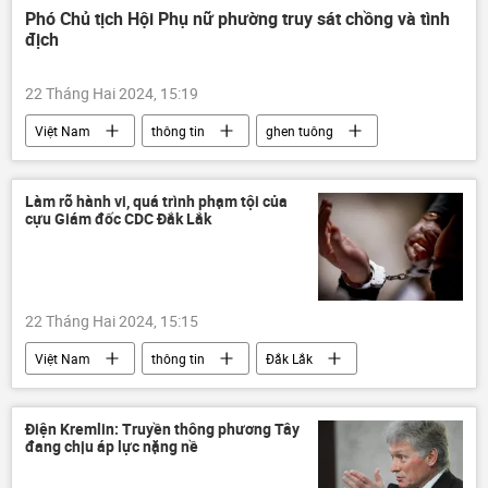
thông tin
Phó Chủ tịch Hội Phụ nữ phường truy sát chồng và tình
địch
22 Tháng Hai 2024, 15:19
Việt Nam
thông tin
ghen tuông
đánh ghen
Pháp luật
tội phạm
Làm rõ hành vi, quá trình phạm tội của
cựu Giám đốc CDC Đắk Lắk
22 Tháng Hai 2024, 15:15
Việt Nam
thông tin
Đắk Lắk
vụ Việt Á
đấu thầu
tham nhũng vặt
Tham ô tài sản
Điện Kremlin: Truyền thông phương Tây
đang chịu áp lực nặng nề
tham ô
tham nhũng