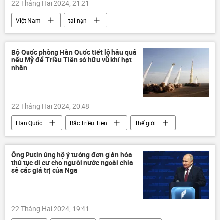
22 Tháng Hai 2024, 21:21
Việt Nam
tai nạn
tai nạn giao thông
Pháp luật
Xã hội
tử vong
Bộ Quốc phòng Hàn Quốc tiết lộ hậu quả
nếu Mỹ để Triều Tiên sở hữu vũ khí hạt
Bộ Giao thông Vận tải
nhân
22 Tháng Hai 2024, 20:48
Hàn Quốc
Bắc Triều Tiên
Thế giới
vũ khí hạt nhân
Quân sự
Hoa Kỳ
an ninh quốc phòng
Donald Trump
Ông Putin ủng hộ ý tưởng đơn giản hóa
thủ tục di cư cho người nước ngoài chia
sẻ các giá trị của Nga
22 Tháng Hai 2024, 19:41