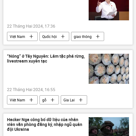
Quân đội Nga
lực lượng vũ trang
xung đột quân sự
LNR
Sáp nhập DNR, LNR, Zaporozhye và Kherson vào Nga
22 Tháng Hai 2024, 17:36
DNR
Zaporozhye
Việt Nam
Quốc hội
giao thông
Bộ Quốc phòng Nga
tai nạn giao thông
Pháp luật
Xã hội
rượu
“Nóng” ở Tây Nguyên: Lâm tặc phá rừng,
livestream xuyên tạc
Ủy ban An toàn giao thông Quốc gia
Bộ Công an Việt Nam
22 Tháng Hai 2024, 16:55
Việt Nam
gỗ
Gia Lai
Tây Nguyên
rừng
trái phép
môi trường
vận chuyển
vi phạm
Hacker Nga công bố dữ liệu của nhân
viên văn phòng đăng ký, nhập ngũ quân
Pháp luật
đội Ukraina