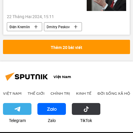
Сuộc chiến chống tham nhũng ở Việt Nam
22 Tháng Hai 2024, 15:11
Điện Kremlin
Dmitry Peskov
phương Tây
phương tiện truyền thông
Thế giới
Nga
thông tin
Thêm 20 bài viết
nhà báo
Các nhà báo
Việt Nam
VIỆT NAM
THẾ GIỚI
CHÍNH TRỊ
KINH TẾ
ĐỜI SỐNG XÃ HỘI
Telegram
Zalo
ТikТоk