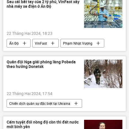
Thế giới
sản xuất
Công nghiệp
Sau cái bắt tay của 2 tỷ phú, VinFast xây
nhà máy xe điện ở Ấn Độ
22 Tháng Hai 2024, 18:23
Ấn Độ
VinFast
Phạm Nhật Vượng
nhà máy
sản xuất
Việt Nam
Công nghiệp
Vingroup
công ty
Quân đội Nga giải phóng làng Pobeda
theo hướng Donetsk
Kinh tế
Kinh doanh
22 Tháng Hai 2024, 17:54
Chiến dịch quân sự đặc biệt tại Ukraina
Nga
Cuộc khủng hoảng ở Ukraina
Ukraina
Donetsk
Thế giới
Cấm tuyệt đối nồng độ cồn thì đất nước
mới bình yên