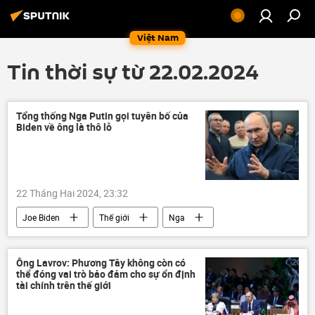
Việt Nam
Tin thời sự từ 22.02.2024
Tổng thống Nga Putin gọi tuyên bố của
Biden về ông là thô lỗ
22 Tháng Hai 2024, 23:32
Joe Biden
Thế giới
Nga
Vladimir Putin
Chính trị
Tổng thống Mỹ
phát ngôn
Ông Lavrov: Phương Tây không còn có
thể đóng vai trò bảo đảm cho sự ổn định
tài chính trên thế giới