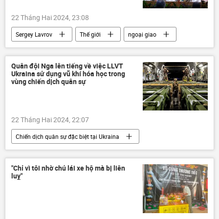
22 Tháng Hai 2024, 23:08
Sergey Lavrov
Thế giới
ngoại giao
Bộ Ngoại giao Nga
Chính trị
Kinh tế
Brazil
G20
Quân đội Nga lên tiếng về việc LLVT
Ukraina sử dụng vũ khí hóa học trong
vùng chiến dịch quân sự
22 Tháng Hai 2024, 22:07
Chiến dịch quân sự đặc biệt tại Ukraina
Nga
Ukraina
Quân sự
Thế giới
Cuộc khủng hoảng ở Ukraina
"Chỉ vì tôi nhờ chú lái xe hộ mà bị liên
luỵ"
vũ khí hóa học
an ninh