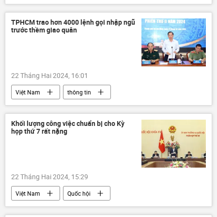
thông tin
Hà Nội
công an Hà Nội
tống tiền
TPHCM trao hơn 4000 lệnh gọi nhập ngũ
trước thềm giao quân
22 Tháng Hai 2024, 16:01
Việt Nam
thông tin
nghĩa vụ quân sự
Thành phố Hồ Chí Minh
thanh niên
Khối lượng công việc chuẩn bị cho Kỳ
họp thứ 7 rất nặng
22 Tháng Hai 2024, 15:29
Việt Nam
Quốc hội
Vương Đình Huệ
họp
Pháp luật