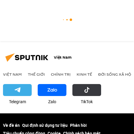
Việt Nam
VIỆT NAM
THẾ GIỚI
CHÍNH TRỊ
KINH TẾ
ĐỜI SỐNG XÃ HỘI
Telegram
Zalo
ТikТоk
Về đề án
Qui định sử dụng tư liệu
Phản hồi
Tiêu chuẩn cộng đồng
Cookie
Chính sách bảo mật