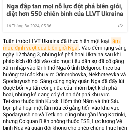
Nga đập tan mọi nỗ lực đột phá biên giới,
diệt hơn 550 chiến binh của LLVT Ukraina
16 Tháng Ba 2024, 05:36
Tuần trước LLVT Ukraina đã thực hiện một loạt
âm 
mưu định vượt qua biên giới Nga
. Vào đêm rạng sáng
ngày 12 tháng 3, những kẻ phá hoại Ukraina sau khi
pháo kích dữ dội vào các mục tiêu dân sự đã cố gắng
xâm nhập vào lãnh thổ Nga ở tỉnh Belgorod theo ba
hướng: tại các khu vực Odnorobovka, Nekhoteevka và
Spodaryushino. Sáng cùng ngày quân Nga đã đẩy lùi
được bốn vụ tấn công nữa của nhóm biệt kích phá
hoại, những kẻ đang có ý định đột phá khu vực
Tetkino thuộc tỉnh Kursk. Hôm thứ Năm và thứ Sáu
bọn phá hoại một lần nữa cố gắng tiến vào khu vực
Spodaryushino và Tetkino, cũng như gần làng Kozinki,
nhưng Cơ quan Biên phòng thuộc FSB, Lực lượng Vệ
binh Nga và quân đội không cho phép chúng thực hiện