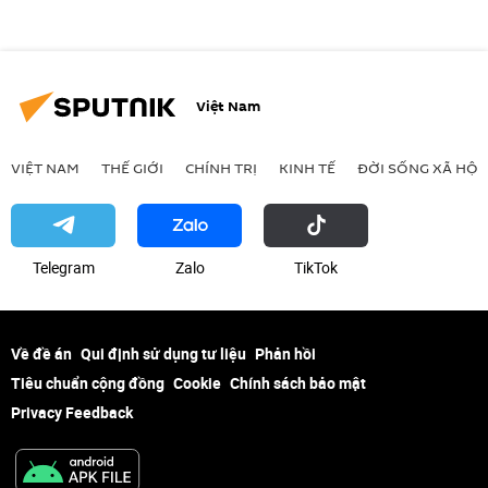
Việt Nam
VIỆT NAM
THẾ GIỚI
CHÍNH TRỊ
KINH TẾ
ĐỜI SỐNG XÃ HỘI
Telegram
Zalo
ТikТоk
Về đề án
Qui định sử dụng tư liệu
Phản hồi
Tiêu chuẩn cộng đồng
Cookie
Chính sách bảo mật
Privacy Feedback