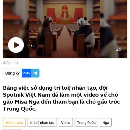
0:25
Phát
© Sputnik
video
Đăng ký
Bằng việc sử dụng trí tuệ nhân tạo, đội
Sputnik Việt Nam đã làm một video về chú
gấu Misa Nga đến thăm bạn là chú gấu trúc
Trung Quốc.
Multimedia
trí tuệ nhân tạo
Video
Trung Quốc
Nga