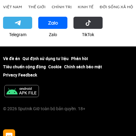
VIỆT NAM
THẾ GIỚI
CHÍNH TRỊ
KINH TẾ
ĐỜI SỐNG XÃ HỘI
Telegram
Zalo
ТikТоk
Về đề án
Qui định sử dụng tư liệu
Phản hồi
Tiêu chuẩn cộng đồng
Cookie
Chính sách bảo mật
Privacy Feedback
© 2026 Sputnik Giữ toàn bộ bản quyền. 18+