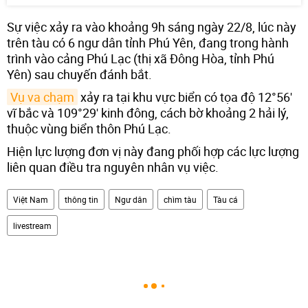
Sự việc xảy ra vào khoảng 9h sáng ngày 22/8, lúc này
trên tàu có 6 ngư dân tỉnh Phú Yên, đang trong hành
trình vào cảng Phú Lạc (thị xã Đông Hòa, tỉnh Phú
Yên) sau chuyến đánh bắt.
Vụ va chạm
xảy ra tại khu vực biển có tọa độ 12°56'
vĩ bắc và 109°29' kinh đông, cách bờ khoảng 2 hải lý,
thuộc vùng biển thôn Phú Lạc.
Hiện lực lượng đơn vị này đang phối hợp các lực lượng
liên quan điều tra nguyên nhân vụ việc.
Việt Nam
thông tin
Ngư dân
chìm tàu
Tàu cá
livestream