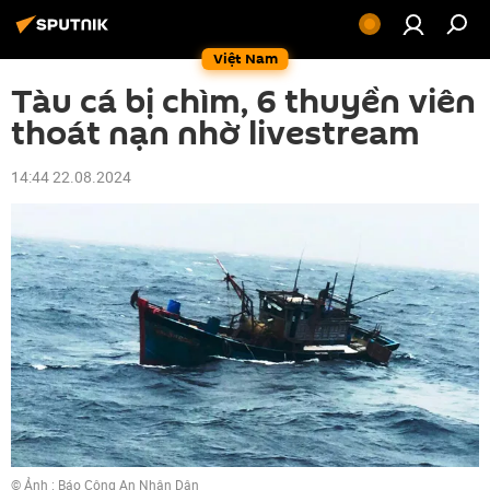
Việt Nam
Tàu cá bị chìm, 6 thuyền viên
thoát nạn nhờ livestream
14:44 22.08.2024
© Ảnh : Báo Công An Nhân Dân