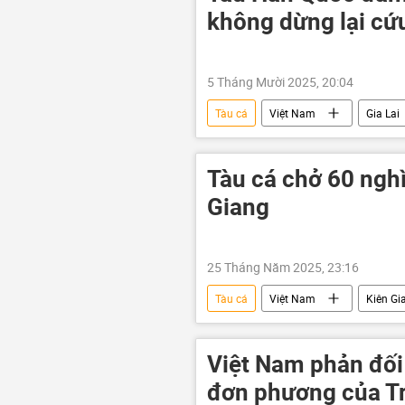
không dừng lại cứ
5 Tháng Mười 2025, 20:04
Tàu cá
Việt Nam
Gia Lai
Hàn Quốc
thông tin
Tàu cá chở 60 nghìn
Giang
25 Tháng Năm 2025, 23:16
Tàu cá
Việt Nam
Kiên Gi
Cảnh sát Biển Việt Nam
Việt Nam phản đối
đơn phương của Tr