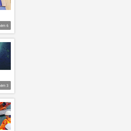
hêm
6
hêm
3