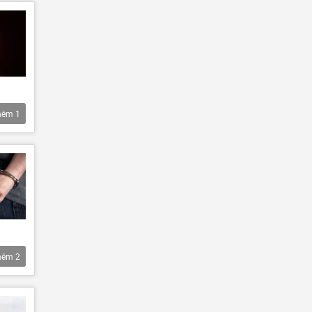
hêm
1
hêm
2