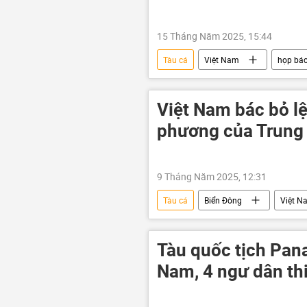
15 Tháng Năm 2025, 15:44
Tàu cá
Việt Nam
họp bá
Biển Đông
Trung Quốc
Vấn đề biển đảo
Việt Nam bác bỏ l
phương của Trung 
9 Tháng Năm 2025, 12:31
Tàu cá
Biển Đông
Việt N
Trung Quốc
cấm đánh bắt c
Tàu quốc tịch Pan
Nam, 4 ngư dân th