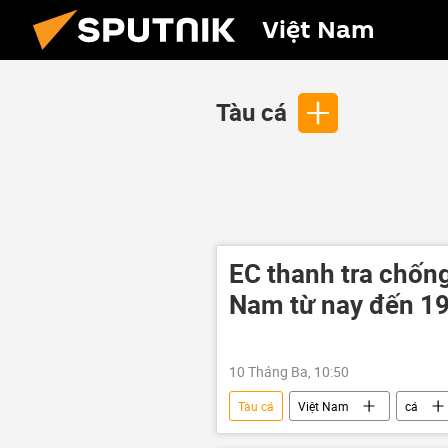
Việt Nam
Tàu cá
EC thanh tra chống
Nam từ nay đến 1
10 Tháng Ba, 10:50
Tàu cá
Việt Nam
cá
Kiểm ngư Việt Nam
tàu kiểm