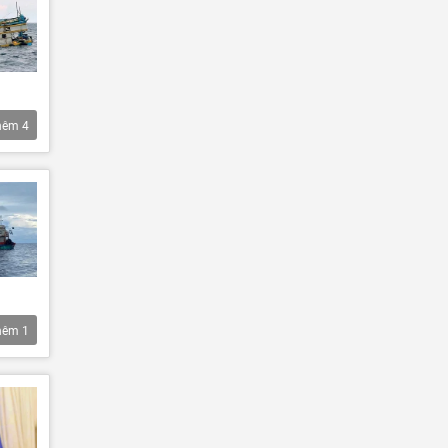
hêm
4
hêm
1