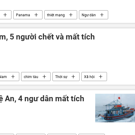
Panama
thiệt mạng
Ngư dân
ìm, 5 người chết và mất tích
 Nam
chìm tàu
Thời sự
Xã hội
ệ An, 4 ngư dân mất tích