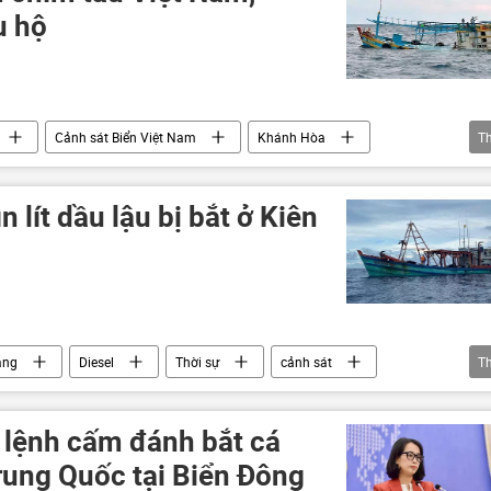
u hộ
Cảnh sát Biển Việt Nam
Khánh Hòa
T
Thế giới
tai nạn
 lít dầu lậu bị bắt ở Kiên
ang
Diesel
Thời sự
cảnh sát
T
 lệnh cấm đánh bắt cá
ung Quốc tại Biển Đông