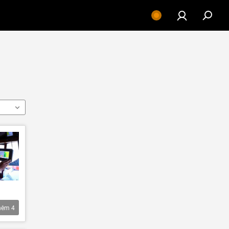
hêm
4