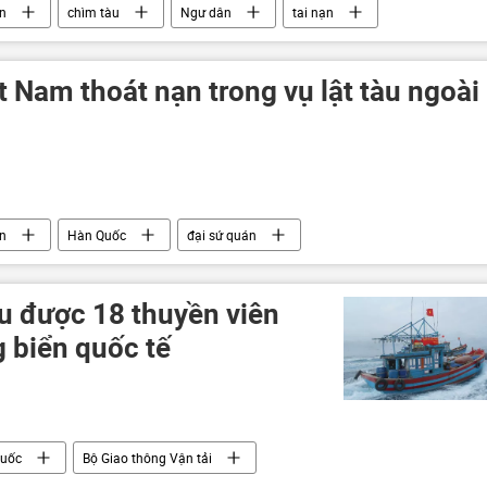
in
chìm tàu
Ngư dân
tai nạn
t Nam thoát nạn trong vụ lật tàu ngoài
in
Hàn Quốc
đại sứ quán
 được 18 thuyền viên
 biển quốc tế
Quốc
Bộ Giao thông Vận tải