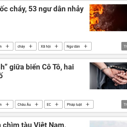
bốc cháy, 53 ngư dân nhảy
in
cháy
Xã hội
Ngư dân
T
h” giữa biển Cô Tô, hai
ố
in
Châu Âu
EC
Pháp luật
T
 chìm tàu Việt Nam,