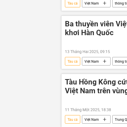
Tàu cá
Việt Nam
thông t
Ba thuyền viên Việ
khơi Hàn Quốc
13 Tháng Hai 2025, 09:15
Tàu cá
Việt Nam
thông t
Tàu Hồng Kông cứu
Việt Nam trên vùng
11 Tháng Một 2025, 18:38
Tàu cá
Việt Nam
Trung 