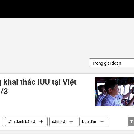
Trong giai đoạn
 khai thác IUU tại Việt
9/3
cấm đánh bắt cá
đánh cá
Ngư dân
T
 ngư
Bộ Nông nghiệp Việt Nam
EC