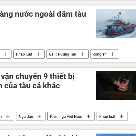
 hàng nước ngoài đâm tàu
Pháp luật
Bà Rịa-Vũng Tàu
công an
vận chuyển 9 thiết bị
h của tàu cá khác
in
Ngư dân
Kiểm ngư Việt Nam
Pháp luật