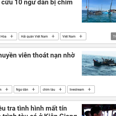
 cứu 10 ngư dân bị chìm
 Hòa
Hải quân Việt Nam
Việt Nam
T
Ngư dân
thuyền viên thoát nạn nhờ
in
Ngư dân
chìm tàu
livestream
u tra tình hình mất tín