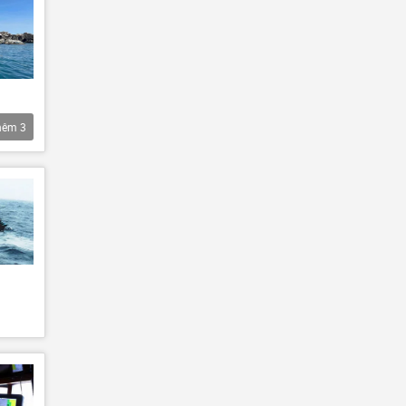
hêm
3