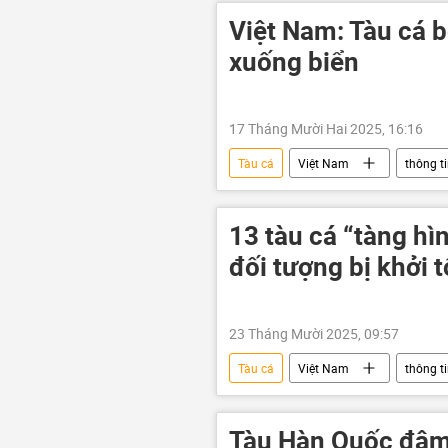
Việt Nam: Tàu cá 
xuống biển
17 Tháng Mười Hai 2025, 16:16
Tàu cá
Việt Nam
thông t
Đà Nẵng
chìm tàu
13 tàu cá “tàng hìn
đối tượng bị khởi t
23 Tháng Mười 2025, 09:57
Tàu cá
Việt Nam
thông t
Quảng Ninh
vi phạm
Tàu Hàn Quốc đâm