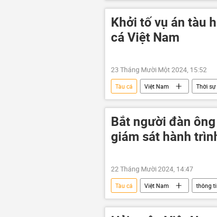
Khởi tố vụ án tàu
cá Việt Nam
23 Tháng Mười Một 2024, 15:52
Tàu cá
Việt Nam
Thời sự
Bắt người đàn ông 
giám sát hành trìn
22 Tháng Mười 2024, 14:47
Tàu cá
Việt Nam
thông t