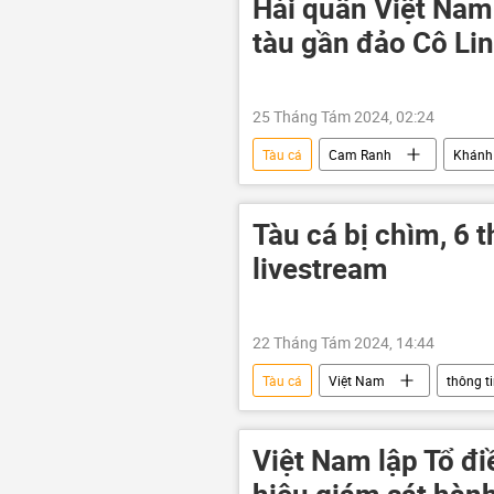
Hải quân Việt Nam
tàu gần đảo Cô Lin
25 Tháng Tám 2024, 02:24
Tàu cá
Cam Ranh
Khánh
thông tin
chìm tàu
Tàu cá bị chìm, 6 
livestream
22 Tháng Tám 2024, 14:44
Tàu cá
Việt Nam
thông t
Việt Nam lập Tổ điề