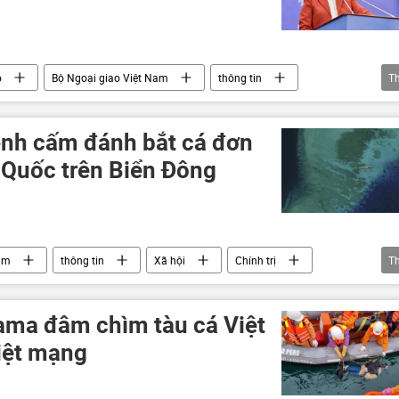
o
Bộ Ngoại giao Việt Nam
thông tin
T
Ngư dân
Biển Hoa Đông
biển đảo
ệnh cấm đánh bắt cá đơn
Quốc trên Biển Đông
am
thông tin
Xã hội
Chính trị
T
á
thủy sản
ama đâm chìm tàu cá Việt
iệt mạng