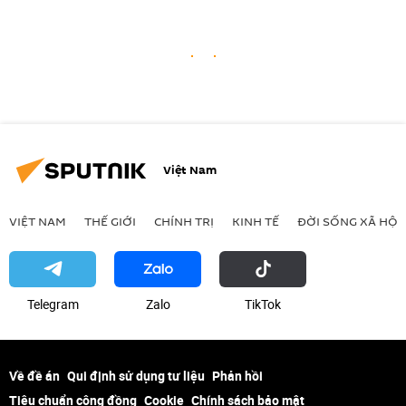
Việt Nam
VIỆT NAM
THẾ GIỚI
CHÍNH TRỊ
KINH TẾ
ĐỜI SỐNG XÃ HỘI
Telegram
Zalo
ТikТоk
Về đề án
Qui định sử dụng tư liệu
Phản hồi
Tiêu chuẩn cộng đồng
Cookie
Chính sách bảo mật