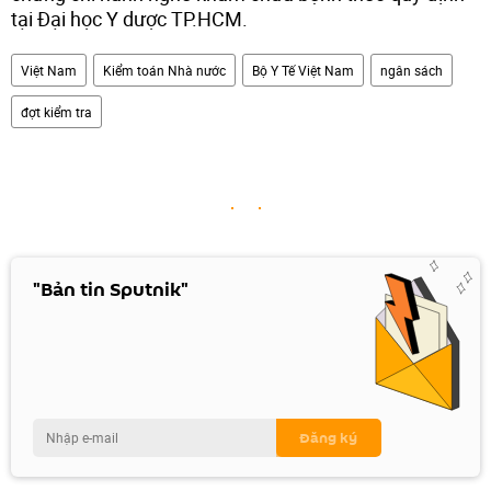
tại Đại học Y dược TP.HCM.
Việt Nam
Kiểm toán Nhà nước
Bộ Y Tế Việt Nam
ngân sách
đợt kiểm tra
"Bản tin Sputnik"