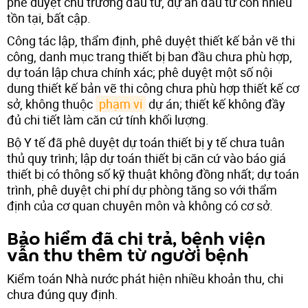
phê duyệt chủ trương đầu tư, dự án đầu tư còn nhiều
tồn tại, bất cập.
Công tác lập, thẩm định, phê duyệt thiết kế bản vẽ thi
công, danh mục trang thiết bị ban đầu chưa phù hợp,
dự toán lập chưa chính xác; phê duyệt một số nội
dung thiết kế bản vẽ thi công chưa phù hợp thiết kế cơ
sở, không thuộc
phạm vi
dự án; thiết kế không đầy
đủ chi tiết làm căn cứ tính khối lượng.
Bộ Y tế đã phê duyệt dự toán thiết bị y tế chưa tuân
thủ quy trình; lập dự toán thiết bị căn cứ vào báo giá
thiết bị có thông số kỹ thuật không đồng nhất; dự toán
trình, phê duyệt chi phí dự phòng tăng so với thẩm
định của cơ quan chuyên môn và không có cơ sở.
Bảo hiểm đã chi trả, bệnh viện
vẫn thu thêm từ người bệnh
Kiểm toán Nhà nước phát hiện nhiều khoản thu, chi
chưa đúng quy định.